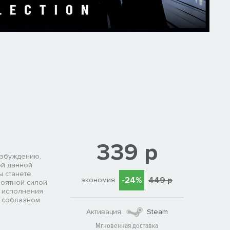
339 р
озбуждению,
ой данной
 станете.
-24%
449 р
экономия
роятной силой
я исполнения
д соблазном
Активация:
Steam
Мгновенная доставка