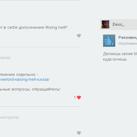
Zeus_
 в себя дополнение Rising hell?
Рекомен
Опубликова
Делаешь своим Sla
овлев
куда хочешь
олнение отдельно -
rlord-raising-hell-russia/
льные вопросы, обращайтесь!
1
нистратор