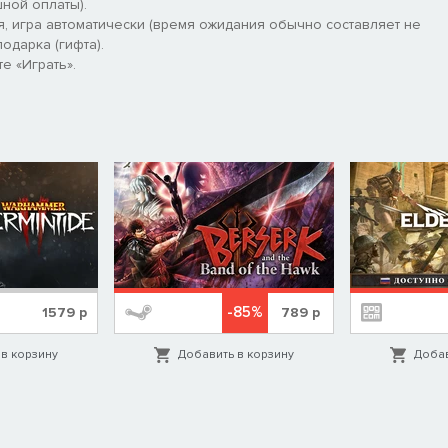
ной оплаты).
я, игра автоматически (время ожидания обычно составляет не
одарка (гифта).
е «Играть».
-85%
1579
р
789
р
в корзину
Добавить в корзину
Добав