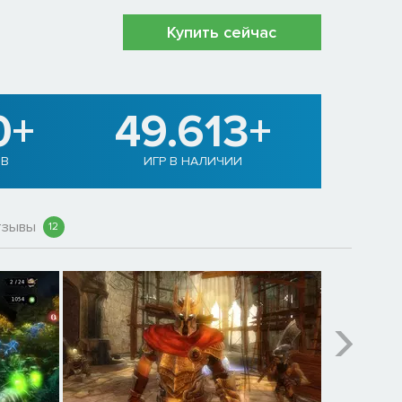
Купить сейчас
0+
49.613+
ОВ
ИГР В НАЛИЧИИ
тзывы
12