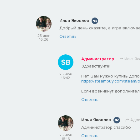
Илья Яковлев
Добрый день скажите, а игра включает
25 июн
Ответить
16:26
Администратор
Илья Як
Здравствуйте!
25 июн
Нет, Вам нужно купить доп
16:42
https://steambuy.com/steam/ove
Если возникнут дополните
Ответить
Илья Яковлев
Адми
Администратор,спасибо
25 июн
Ответить
18:16