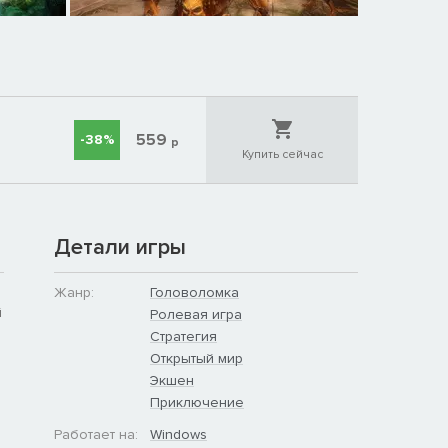
559
-38%
р
Купить сейчас
Детали игры
Жанр:
Головоломка
й
Ролевая игра
Стратегия
Открытый мир
Экшен
Приключение
Работает на:
Windows