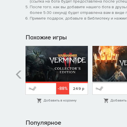
(ссылка на бота будет предоставлена после успеш
После того, как вы добавите нашего бота в друзь
более 5-30 секунд) будет отправлена вам в виде п
Примите подарок, добавьте в Библиотеку и нажмит
Похожие игры
-88%
249
р
249
р
орзину
Добавить в корзину
Добавить 
Популярное