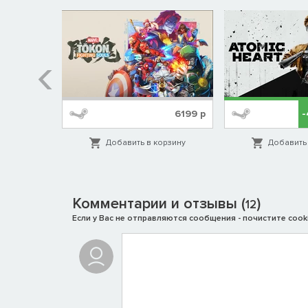
%
1999
р
6199
р
орзину
Добавить в корзину
Добавить 
Комментарии и отзывы (
)
12
Если у Вас не отправляются сообщения - почистите cooki