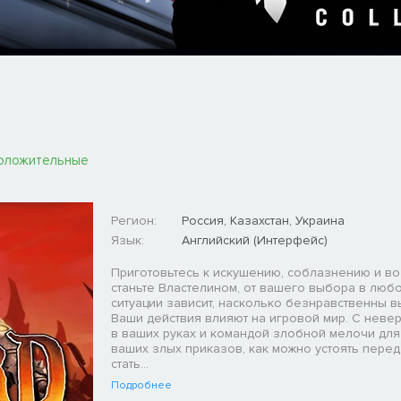
оложительные
Регион:
Россия, Казахстан, Украина
Язык:
Английский (Интерфейс)
Приготовьтесь к искушению, соблазнению и в
станьте Властелином, от вашего выбора в люб
ситуации зависит, насколько безнравственны вы
Ваши действия влияют на игровой мир. С неве
в ваших руках и командой злобной мелочи дл
ваших злых приказов, как можно устоять пере
стать...
Подробнее