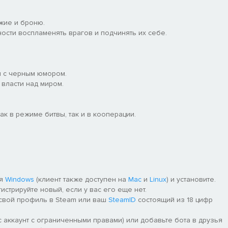
жие и броню.
ости воспламенять врагов и подчинять их себе.
ы с черным юмором.
власти над миром.
ак в режиме битвы, так и в кооперации.
ля
Windows
(клиент также доступен на
Mac
и
Linux
) и установите.
гистрируйте новый, если у вас его еще нет.
 свой профиль в Steam или ваш
SteamID
состоящий из 18 цифр
 аккаунт с ограниченными правами) или добавьте бота в друзья