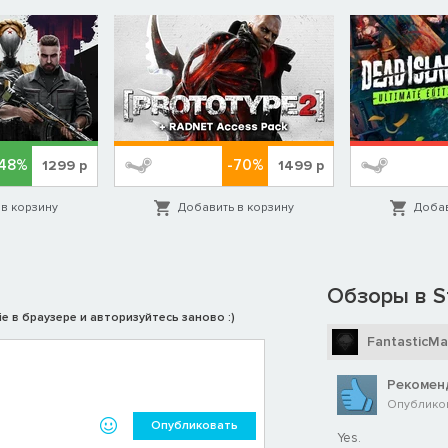
-48%
-70%
1299
р
1499
р
в корзину
Добавить в корзину
Добав
Обзоры в S
e в браузере и авторизуйтесь заново :)
FantasticMa
Рекомен
Опубликова
Опубликовать
Yes.