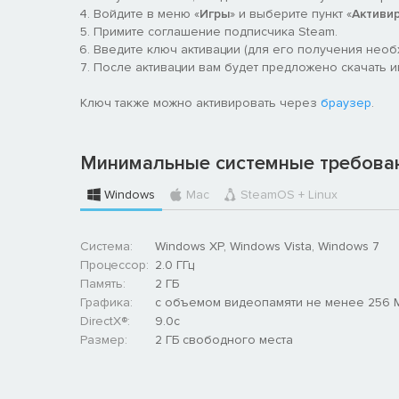
Войдите в меню «
Игры
» и выберите пункт «
Активи
Примите соглашение подписчика Steam.
Введите ключ активации (для его получения нео
После активации вам будет предложено скачать игр
Ключ также можно активировать через
браузер
.
Минимальные системные требова
Windows
Mac
SteamOS + Linux
Система:
Windows XP, Windows Vista, Windows 7
Процессор:
2.0 ГГц
Память:
2 ГБ
Графика:
с объемом видеопамяти не менее 256 
DirectX®:
9.0c
Размер:
2 ГБ свободного места