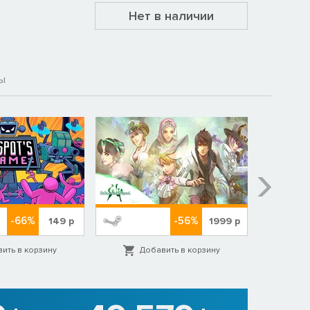
Нет в наличии
ы
-66%
-56%
149
р
1999
р
ить в корзину
Добавить в корзину
Д