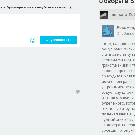
Обзоры в S
e в браузере и авторизуйтесь заново :)
mensura Zoil
Рекомен
Опубликов
Опубликовать
что ж, настало в
бонус-очки, значки
эта игра меня куп
словами мы друг д
трансгуманизм и т
хорош, персонажк
приходится (хотя 
можно поиграть в 
устроить чужое сч
радует саундтрек 
же), так что вчиты
будет много, гото
текстовые игруше
душеизлияния еще 
нужный этикет! мин
за декера, но есл
сосешь, потому что