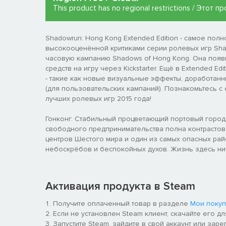
This product has no regional restrictions / Этот
Shadowrun: Hong Kong Extended Edition - самое полн
высокооценённой критиками серии ролевых игр Shad
часовую кампанию Shadows of Hong Kong. Она поя
средств на игру через Kickstarter. Ещё в Extended 
- такие как новые визуальные эффекты, доработан
(для пользовательских кампаний). Познакомьтесь с
лучших ролевых игр 2015 года!
Гонконг. Стабильный процветающий портовый город 
свободного предпринимательства полна контрастов
центров Шестого мира и один из самых опасных рай
небоскрёбов и беспокойных духов. Жизнь здесь ниче
Активация продукта в Steam
Получите оплаченный товар в разделе
Мои покуп
Если не установлен Steam клиент, скачайте его д
Запустите Steam, зайдите в свой аккаунт или заре