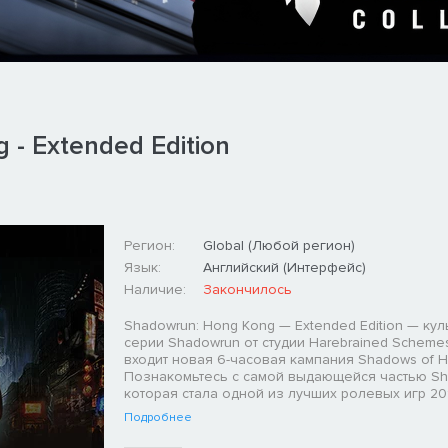
- Extended Edition
Регион:
Global (Любой регион)
Язык:
Английский (Интерфейс)
Наличие:
Закончилось
Shadowrun: Hong Kong — Extended Edition — ку
серии Shadowrun от студии Harebrained Schemes
входит новая 6-часовая кампания Shadows of H
Познакомьтесь с самой выдающейся частью Sh
которая стала одной из лучших ролевых игр 201
Подробнее