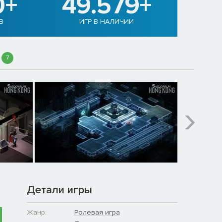
0+
49.579+
В
ИГР В НАЛИЧИИ
7
Детали игры
Жанр:
Ролевая игра