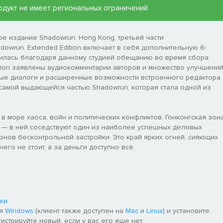
 продукт не имеет региональных ограничений
ое издание Shadowrun: Hong Kong, третьей части
owrun. Extended Edition включает в себя дополнительную 6-
вилась благодаря данному студией обещанию во время сбора
Edition заявлены аудиокомментарии авторов и множество улучшени
ные диалоги и расширенные возможности встроенного редактора
 самой выдающейся частью Shadowrun, которая стала одной из
в море хаоса, войн и политических конфликтов. Гонконгская зон
 — в ней соседствуют один из наиболее успешных деловых
онов бесконтрольной застройки. Это край ярких огней, сияющих
го не стоит, а за деньги доступно всё.
ки
.
ля
Windows
(клиент также доступен на
Mac
и
Linux
) и установите.
гистрируйте новый, если у вас его еще нет.