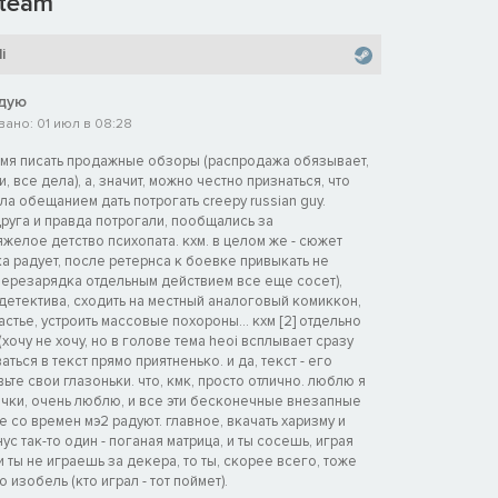
team
i
дую
ано: 01 июл в 08:28
ремя писать продажные обзоры (распродажа обязывает,
, все дела), а, значит, можно честно признаться, что
ила обещанием дать потрогать creepy russian guy.
руга и правда потрогали, пообщались за
яжелое детство психопата. кхм. в целом же - сюжет
а радует, после ретернса к боевке привыкать не
перезарядка отдельным действием все еще сосет),
детектива, сходить на местный аналоговый комиккон,
астье, устроить массовые похороны... кхм [2] отдельно
(хочу не хочу, но в голове тема heoi всплывает сразу
ваться в текст прямо приятненько. и да, текст - его
вьте свои глазоньки. что, кмк, просто отлично. люблю я
чки, очень люблю, и все эти бесконечные внезапные
со времен мэ2 радуют. главное, вкачать харизму и
ус так-то один - поганая матрица, и ты сосешь, играя
и ты не играешь за декера, то ты, скорее всего, тоже
 изобель (кто играл - тот поймет).