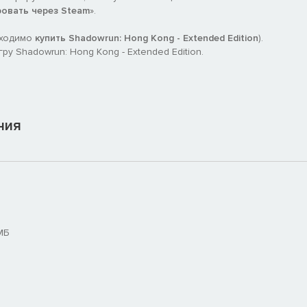
ровать через Steam
».
бходимо
купить Shadowrun: Hong Kong - Extended Edition
).
у Shadowrun: Hong Kong - Extended Edition.
ния
МБ