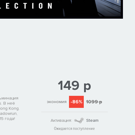
149 р
льминация
-86%
1099 р
экономия
. В неё
ong Kong.
adowrun,
5 года!
Активация:
Steam
Ожидается поступление