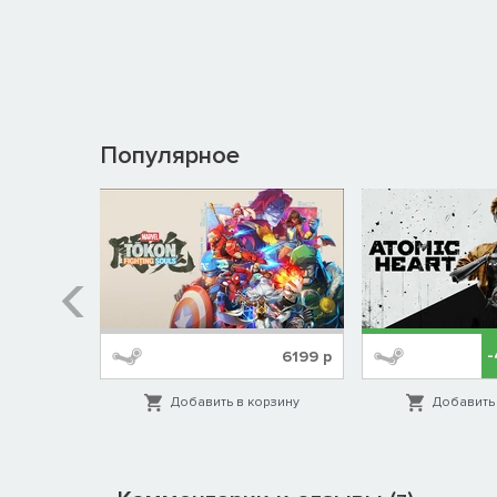
Популярное
%
1999
р
6199
р
орзину
Добавить в корзину
Добавить 