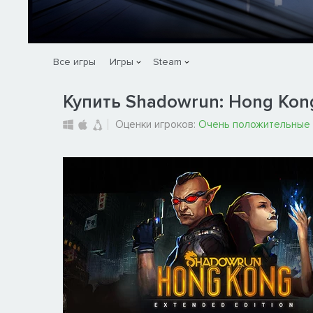
Все игры
Игры
Steam
Купить Shadowrun: Hong Kong 
Оценки игроков:
Очень положительные