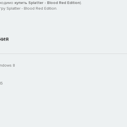
бходимо
купить Splatter - Blood Red Edition
).
 Splatter - Blood Red Edition.
ния
indows 8
МБ