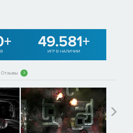
0+
49.581+
ОВ
ИГР В НАЛИЧИИ
Отзывы
3