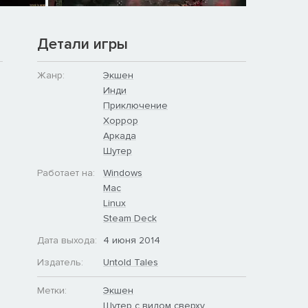
Детали игры
Жанр:
Экшен
Инди
Приключение
Хоррор
Аркада
Шутер
Работает на:
Windows
Mac
Linux
Steam Deck
Дата выхода:
4 июня 2014
Издатель:
Untold Tales
Метки:
Экшен
Шутер с видом сверху