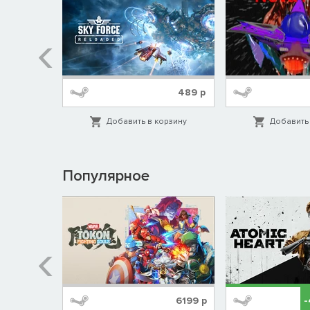
279
р
489
р
орзину
Добавить в корзину
Добавить 
Популярное
%
1999
р
6199
р