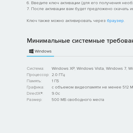
Введите ключ активации (для его получения нео
После активации вам будет предложено скачать игру
Ключ также можно активировать через
браузер
.
Минимальные системные требова
Windows
Система:
Windows XP, Windows Vista, Windows 7, W
Процессор:
2.0 ГГц
Память:
1 ГБ
Графика:
с объемом видеопамяти не менее 512 
DirectX®:
9.0c
Размер:
500 MБ свободного места