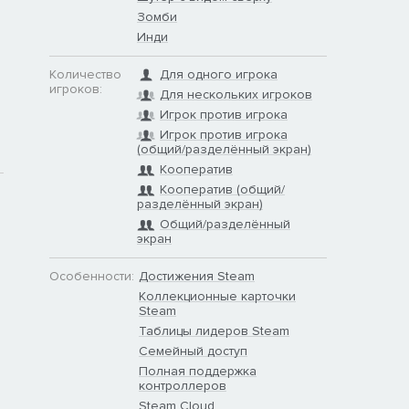
Зомби
Инди
Количество
Для одного игрока
игроков:
Для нескольких игроков
Игрок против игрока
Игрок против игрока
(общий/разделённый экран)
Кооператив
Кооператив (общий/
разделённый экран)
Общий/разделённый
экран
Особенности:
Достижения Steam
Коллекционные карточки
Steam
Таблицы лидеров Steam
Семейный доступ
Полная поддержка
контроллеров
Steam Cloud