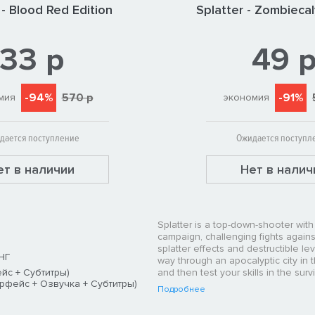
 - Blood Red Edition
Splatter - Zombiec
33 р
49 
-94%
570 р
-91%
мия
экономия
дается поступление
Ожидается поступл
ет в наличии
Нет в налич
Splatter is a top-down-shooter with 
campaign, challenging fights agains
splatter effects and destructible le
НГ
way through an apocalyptic city in 
йс + Субтитры)
and then test your skills in the sur
рфейс + Озвучка + Субтитры)
Подробнее