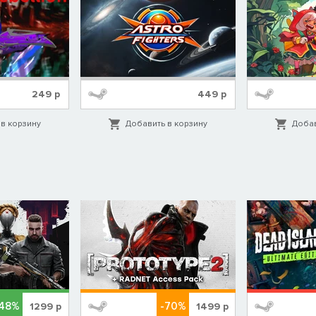
249
р
449
р
в корзину
Добавить в корзину
Добав
-48%
-70%
1299
р
1499
р