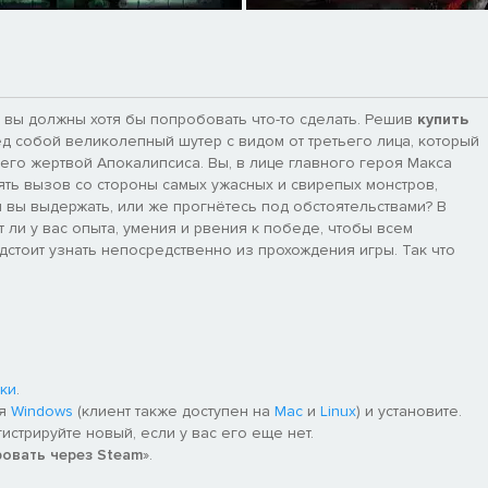
 вы должны хотя бы попробовать что-то сделать. Решив
купить
ед собой великолепный шутер с видом от третьего лица, который
его жертвой Апокалипсиса. Вы, в лице главного героя Макса
ять вызов со стороны самых ужасных и свирепых монстров,
и вы выдержать, или же прогнётесь под обстоятельствами? В
 ли у вас опыта, умения и рвения к победе, чтобы всем
дстоит узнать непосредственно из прохождения игры. Так что
ки
.
ля
Windows
(клиент также доступен на
Mac
и
Linux
) и установите.
гистрируйте новый, если у вас его еще нет.
ровать через Steam
».