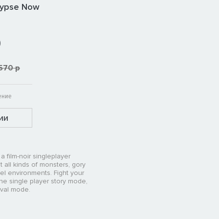
alypse Now
р
570 р
ение
ии
a film-noir singleplayer
t all kinds of monsters, gory
vel environments. Fight your
the single player story mode,
vival mode.