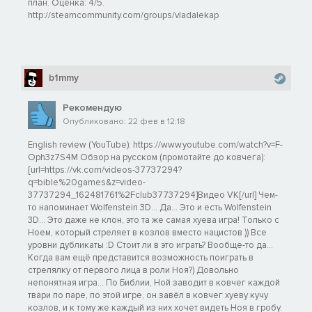
план. Оценка: 4/5.
http://steamcommunity.com/groups/vladalekap
b1mmy
Рекомендую
Опубликовано: 22 фев в 12:18
English review (YouTube): https://www.youtube.com/watch?v=F-
Oph3z7S4M Обзор на русском (промотайте до ковчега):
[url=https://vk.com/videos-37737294?
q=bible%20games&z=video-
37737294_162481761%2Fclub37737294]Видео VK[/url] Чем-
то напоминает Wolfenstein 3D... Да... Это и есть Wolfenstein
3D... Это даже не клон, это та же самая xyeва игра! Только с
Ноем, который стреляет в козлов вместо нацистов )) Все
уровни дубликаты :D Стоит ли в это играть? Вообще-то да...
Когда вам ещё представится возможность поиграть в
стрелялку от первого лица в роли Ноя?) Довольно
непонятная игра... По Библии, Ной заводит в ковчег каждой
твари по паре, по этой игре, он завёл в ковчег xyeву кучу
козлов, и к тому же каждый из них хочет видеть Ноя в гробу.