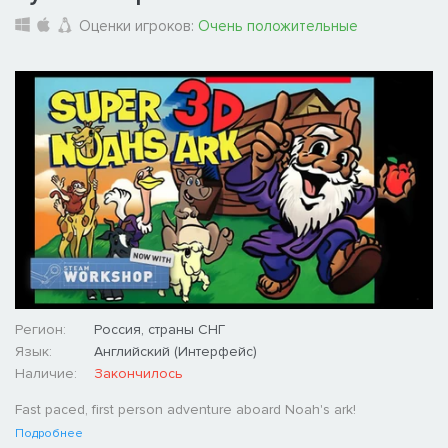
Оценки игроков:
Очень положительные
Регион:
Россия, страны СНГ
Язык:
Английский (Интерфейс)
Наличие:
Закончилось
Fast paced, first person adventure aboard Noah's ark!
Подробнее