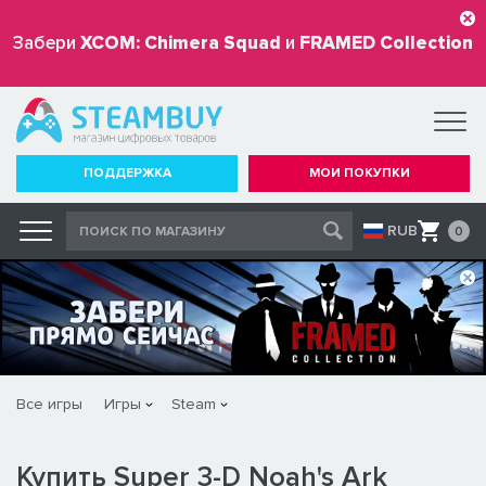
Забери
XCOM: Chimera Squad
и
FRAMED Collection
бесплатно
ПОДДЕРЖКА
МОИ ПОКУПКИ
RUB
0
Все игры
Игры
Steam
Купить Super 3-D Noah's Ark