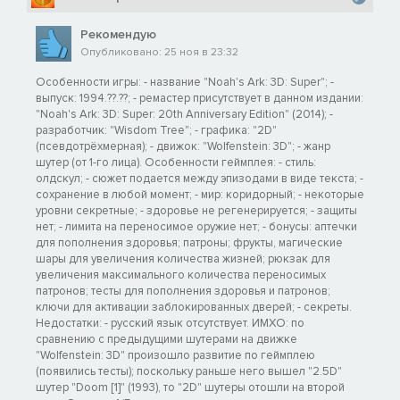
Рекомендую
Опубликовано: 25 ноя в 23:32
Особенности игры: - название "Noah's Ark: 3D: Super"; -
выпуск: 1994.??.??; - ремастер присутствует в данном издании:
"Noah's Ark: 3D: Super: 20th Anniversary Edition" (2014); -
разработчик: "Wisdom Tree"; - графика: "2D"
(псевдотрёхмерная); - движок: "Wolfenstein: 3D"; - жанр
шутер (от 1-го лица). Особенности геймплея: - стиль:
олдскул; - сюжет подается между эпизодами в виде текста; -
сохранение в любой момент; - мир: коридорный; - некоторые
уровни секретные; - здоровье не регенерируется; - защиты
нет; - лимита на переносимое оружие нет; - бонусы: аптечки
для пополнения здоровья; патроны; фрукты, магические
шары для увеличения количества жизней; рюкзак для
увеличения максимального количества переносимых
патронов; тесты для пополнения здоровья и патронов;
ключи для активации заблокированных дверей; - секреты.
Недостатки: - русский язык отсутствует. ИМХО: по
сравнению с предыдущими шутерами на движке
"Wolfenstein: 3D" произошло развитие по геймплею
(появились тесты); поскольку раньше него вышел "2.5D"
шутер "Doom [1]" (1993), то "2D" шутеры отошли на второй