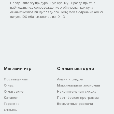
Послушайте эту придурошную музыку... Правда приятно
наблюдать под сопровождение этой музыки, как куча
e6aных козлов пи3дит бедного Ноя?) Мой внутренний AVGN
ликует, 100 e6aных козлов из 10! =D
Магазин игр
C нами выгодно
Поставщикам
Акции и скидки
О нас
Максимальная экономия
О магазине
Накопительная скидка
Каталог
Партнёрская программа
Гарантии
Бесплатные раздачи
Отзывы