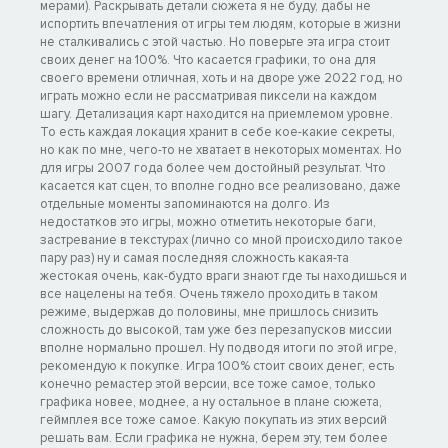
мерами). Раскрывать детали сюжета я не буду, дабы не
испортить впечатления от игры тем людям, которые в жизни
не сталкивались с этой частью. Но поверьте эта игра стоит
своих денег на 100%. Что касается графики, то она для
своего времени отличная, хоть и на дворе уже 2022 год, но
играть можно если не рассматривая пиксели на каждом
шагу. Детализация карт находится на приемлемом уровне.
То есть каждая локация хранит в себе кое-какие секреты,
но как по мне, чего-то не хватает в некоторых моментах. Но
для игры 2007 года более чем достойный результат. Что
касается кат сцен, то вполне годно все реализовано, даже
отдельные моменты запоминаются на долго. Из
недостатков это игры, можно отметить некоторые баги,
застревание в текстурах (лично со мной происходило такое
пару раз) ну и самая последняя сложность какая-та
жестокая очень, как-будто враги знают где ты находишься и
все нацелены на тебя. Очень тяжело проходить в таком
режиме, выдержав до половины, мне пришлось снизить
сложность до высокой, там уже без перезапусков миссии
вполне нормально прошел. Ну подводя итоги по этой игре,
рекомендую к покупке. Игра 100% стоит своих денег, есть
конечно ремастер этой версии, все тоже самое, только
графика новее, моднее, а ну остальное в плане сюжета,
геймплея все тоже самое. Какую покупать из этих версий
решать вам. Если графика не нужна, берем эту, тем более