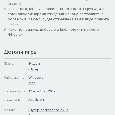
оружия и умения, система создания матчей и таблицы
оплаты).
лидеров, Call of Duty 4: Modern Warfare дает игроку все,
После того, как вы добавите нашего бота в друзья, игра
чтобы насладиться легкодоступной и интересной игрой.
автоматически (время ожидания обычно составляет не
более 5-30 секунд) будет отправлена вам в виде подарка
(гифта).
Примите подарок, добавьте в Библиотеку и нажмите
«Играть».
Детали игры
Жанр:
Экшен
Шутер
Работает на:
Windows
Mac
Дата выхода:
12 ноября 2007
Издатель:
Activision
Метки:
Шутер от первого лица