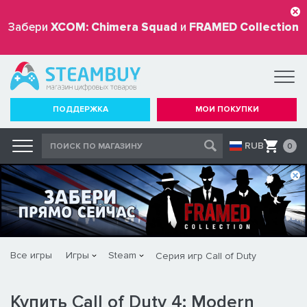
Забери
XCOM: Chimera Squad
и
FRAMED Collection
бесплатно
ПОДДЕРЖКА
МОИ ПОКУПКИ
RUB
0
Все игры
Игры
Steam
Серия игр Call of Duty
Купить Call of Duty 4: Modern