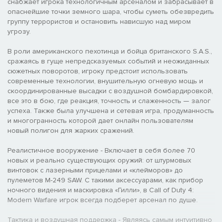
снабжает игрока технологичным арсеналом и забрасывает в
опаснейшие точки земного шара, чтобы суметь обезвредить
группу террористов и остановить нависшую над миром
угрозу.
В роли американского пехотинца и бойца британского S.A.S.,
сражаясь в гуще непредсказуемых событий и неожиданных
сюжетных поворотов, игроку предстоит использовать
современные технологии, внушительную огневую мощь и
скоординированные высадки с воздушной бомбардировкой,
все это в бою, где реакция, точность и слаженность — залог
успеха. Также была улучшена и сетевая игра, продуманность
и многогранность которой дает онлайн пользователям
новый полигон для жарких сражений.
Реалистичное вооружение - Включает в себя более 70
новых и реально существующих оружий: от штурмовых
винтовок с лазерными прицелами и «клейморов» до
пулеметов M-249 SAW. С такими аксессуарами, как прибор
ночного видения и маскировка «Гилли», в Call of Duty 4:
Modern Warfare игрок всегда подберет арсенал по душе.
Тактика и воздушная поддержка - Являясь самым интуитивно