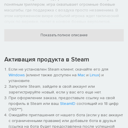
понятным триллером, игра охватывает огромные боевые
масштабы, где поддержка с воздуха просто незаменима. В
этом напряженном вихре событий игрока ждет тактический
спуск по веревке, полет в конвое боевых вертолетов,
воздушная бомбардировка укреплений врага и даже миссия
по нейтрализации противника в летящем самолете.
Показать полное описание
Великолепная графика и звук - Завораживающая графика
нового поколения, прорисовывающая персонажей во всей
красе Call of Duty 4: Modern Warfare. Восхитительные
Активация продукта в Steam
спецэффекты, включая объемные размеры территорий,
подсветку краев и само-затенение персонажей, а также
Если не установлен Steam клиент, скачайте его для
некоторые физические эффекты, все это придает игре
Windows
(клиент также доступен на
Mac
и
Linux
) и
небывалую фото-реалистичность. Соедините качественную
установите.
графику и насыщенные сражения с потрясающим звуком Call
Запустите Steam, зайдите в свой аккаунт или
of Duty, и вы получите невиданную ранее смесь эмоций.
зарегистрируйте новый, если у вас его еще нет.
При оформлении заказа, предоставьте ссылку на свой
Неповторимая сетевая игра - Мультиплеер серии берет свое
профиль в Steam или ваш
SteamID
состоящий из 18 цифр
начало еще с успеха Call of Duty 2, вовлекая все новых
(765***).
игроков в свои эпические онлайн баталии. Система
Ожидайте приглашения от нашего бота (если у вас аккаунт
создания классов, позволяющая собрать собственный
с ограниченными правами) или добавьте бота в друзья
арсенал, очки опыта, открывающие заблокированные
(ссылка на бота будет предоставлена после успешной