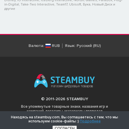
Disney, IO Interactive, Iceberg Interactive, Nordic Games, Paradox, Plug-
in-Digital, Take-Two Interactive, Team17, Ubisoft, Бука, Новый Диск и
другие
Валюта:
RUB
Язык:
Русский (RU)
© 2011-2026 STEAMBUY
Все упомянутые товарные знаки, названия игр и
компаний, логотипы, материалы являются
собственностью соответствующих владельцев.
Находясь на steambuy.com, Вы соглашаетесь с тем, что мы
используем cookie-файлы :)
Подробнее