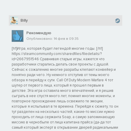
Billy
Рекомендую
Опубликовано: 14 фев в 09:35
[h1]Игра, которая будет легендой многие годы. [/h1]
https://steamcommunity.com/sharedfiles/filedetails/?
id=2667951546 Сравнивая старые игры, кажется что
разработчики старались делать свои проекты с душой.
Сейчас к сожалению многие разрабы клепают конвейер и
понятно ради чего. Ну немного отступив от темы моего
обзора я перейду к сути. Call Of Duty Modern Warfare 4 тот
шутер от первого лица, который я прошел первым в
детстве. Эта игра оставила много впечатлений, и я решив
сыграть в нее спустя много лет, помнил многие моменты, и
повторное прохождение лишь освежило те эмоции,
которые я испытывал в те времена. Перейдя к сюжету, то он
тут разделен на несколько частей, какие-то миссии нужно
проходить от лица сержанта Soap, а самую запоминающую
миссию в чернобыле от лица капитана прайса (да-да тот
самый который эксперт в открывании дверей радикальными