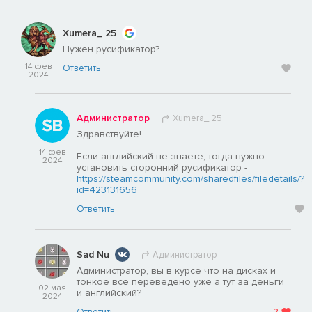
Хumera_ 25
Нужен русификатор?
14 фев
Ответить
2024
Администратор
Хumera_ 25
Здравствуйте!
14 фев
Если английский не знаете, тогда нужно
2024
установить сторонний русификатор -
https://steamcommunity.com/sharedfiles/filedetails/?
id=423131656
Ответить
Sad Nu
Администратор
Администратор, вы в курсе что на дисках и
тонкое все переведено уже а тут за деньги
02 мая
и английский?
2024
2