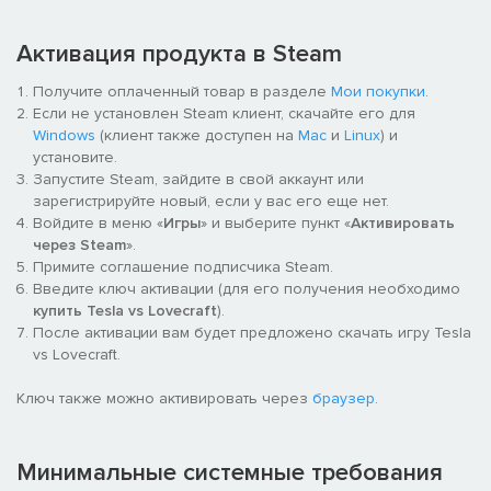
Активация продукта в Steam
– Крушите чудовищ верхом на боевом роботе!
Получите оплаченный товар в разделе
Мои покупки
.
Если не установлен Steam клиент, скачайте его для
Windows
(клиент также доступен на
Mac
и
Linux
) и
установите.
Запустите Steam, зайдите в свой аккаунт или
зарегистрируйте новый, если у вас его еще нет.
Войдите в меню «
Игры
» и выберите пункт «
Активировать
через Steam
».
Примите соглашение подписчика Steam.
Введите ключ активации (для его получения необходимо
купить Tesla vs Lovecraft
).
После активации вам будет предложено скачать игру Tesla
vs Lovecraft.
– В вашем распоряжении будут дробовики, энергооружие и
чудеса науки, такие как Рентгеновский клинок!
Ключ также можно активировать через
браузер
.
Минимальные системные требования