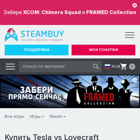
Забери
XCOM: Chimera Squad
и
FRAMED Collection
бесплатно
ПОДДЕРЖКА
МОИ ПОКУПКИ
RUB
0
Все игры
Игры
Steam
Купить Tesla vs Lovecraft