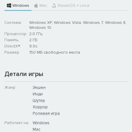
Windows
Mac
SteamOS + Linux
Система:
Windows XP, Windows Vista, Windows 7, Windows 8,
Windows 10
Процессор:
2.0 ГГц
Память:
2 ГБ
DirectX®:
9.0c
Размер:
150 MБ свободного места
– Играйте в сюжетном режиме и режиме выживания – и
попадите в таблицу лидеров!
Детали игры
Жанр:
Экшен
Инди
Шутер
Хоррор
Ролевая игра
Работает на:
Windows
Mac