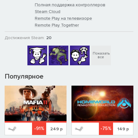
Полная поддержка контроллеров
Steam Cloud
Remote Play на телевизоре
Remote Play Together
Достижения Steam:
20
Показать
все
Популярное
-91%
-75%
249
р
149
р