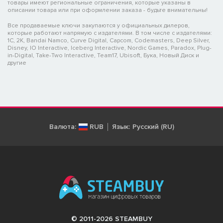
товары имеют региональные ограничения, которые указаны в
описании товара или при оформлении заказа - будьте внимательны!
Все продаваемые ключи закупаются у официальных дилеров,
которые работают напрямую с издателями. В том числе с издателями:
1C, 2K, Bandai Namco, Curve Digital, Capcom, Codemasters, Deep Silver,
Disney, IO Interactive, Iceberg Interactive, Nordic Games, Paradox, Plug-
in-Digital, Take-Two Interactive, Team17, Ubisoft, Бука, Новый Диск и
другие
Валюта:
RUB
Язык:
Русский (RU)
© 2011-2026 STEAMBUY