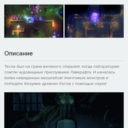
Описание
Тесла был на грани великого открытия, когда лабораторию
сожгли чудовищные прислужники Лавкрафта. И началась
битва невиданных масштабов! Уничтожьте монстров и
победите безумие древних богов с помощью науки!