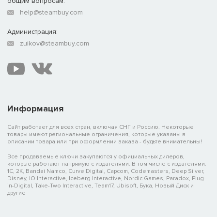
общим вопросам:
help@steambuy.com
Администрация:
zuikov@steambuy.com
Информация
Сайт работает для всех стран, включая СНГ и Россию. Некоторые
товары имеют региональные ограничения, которые указаны в
описании товара или при оформлении заказа - будьте внимательны!
Все продаваемые ключи закупаются у официальных дилеров,
которые работают напрямую с издателями. В том числе с издателями:
1C, 2K, Bandai Namco, Curve Digital, Capcom, Codemasters, Deep Silver,
Disney, IO Interactive, Iceberg Interactive, Nordic Games, Paradox, Plug-
in-Digital, Take-Two Interactive, Team17, Ubisoft, Бука, Новый Диск и
другие