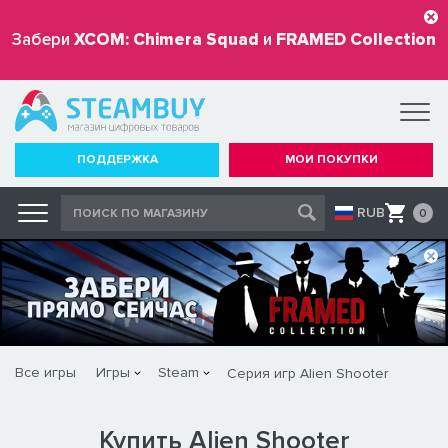
Забери
XCOM: Chimera Squad
и
FRAMED Collection
бесплатно
ПОДДЕРЖКА
МОИ ПОКУПКИ
RUB
0
Все игры
Игры
Steam
Серия игр Alien Shooter
Купить Alien Shooter