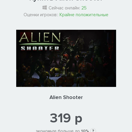
Сейчас онлайн:
25
Оценки игроков::
Крайне положительные
Alien Shooter
319 р
экономьте больше до
10%
?