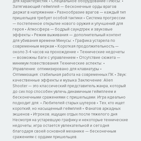
для характеристик • Специальное оборудование Плюсы: •
Затягивающий геймплей — бесконечные орды врагов
держат в напряжении • Разнообразие врагов — каждый тип
пришельцев требует особой тактики • Система прогрессии
— постепенное открытие нового оружия и улучшений для
героя • Атмосфера — бодрый саундтрек и звуковые
эффекты • Режим выживания — дополнительный контент
для убивания времени Минусы: • Графика устарела по
современным меркам • Короткая продолжительность —
около 3-4 часов на прохождение • Технические недочеты
— возможны баги с управлением • Отсутствие сюжета —
минимум повествования Технические аспекты: •
Управление: оптимизировано для клавиатуры •
Оптимизация: стабильная работа на современных ПК • Звук:
качественные эффекты и музыка Заключение: Alien
Shooter — это классический представитель жанра, который
до сих пор способен увлечь динамичным геймплеем и
бесконечными сражениями с пришельцами. Игра идеально
подходит для: • Любителей старых шутеров • Тех, кто ищет
короткий, но насыщенный геймплей • Фанатов аркадных
экшенов • Игроков, ищущих отдых после тяжелого дня
Несмотря на устаревшую графику и некоторые технические
недочеты, игра остается увлекательной и сегодня
благодаря своей основной механике — бесконечным
сражениям с ордами пришельцев.