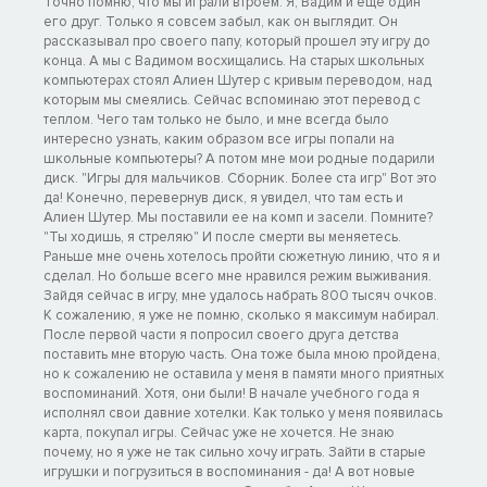
Точно помню, что мы играли втроем: Я, Вадим и еще один
его друг. Только я совсем забыл, как он выглядит. Он
рассказывал про своего папу, который прошел эту игру до
конца. А мы с Вадимом восхищались. На старых школьных
компьютерах стоял Алиен Шутер с кривым переводом, над
которым мы смеялись. Сейчас вспоминаю этот перевод с
теплом. Чего там только не было, и мне всегда было
интересно узнать, каким образом все игры попали на
школьные компьютеры? А потом мне мои родные подарили
диск. "Игры для мальчиков. Сборник. Более ста игр" Вот это
да! Конечно, перевернув диск, я увидел, что там есть и
Алиен Шутер. Мы поставили ее на комп и засели. Помните?
"Ты ходишь, я стреляю" И после смерти вы меняетесь.
Раньше мне очень хотелось пройти сюжетную линию, что я и
сделал. Но больше всего мне нравился режим выживания.
Зайдя сейчас в игру, мне удалось набрать 800 тысяч очков.
К сожалению, я уже не помню, сколько я максимум набирал.
После первой части я попросил своего друга детства
поставить мне вторую часть. Она тоже была мною пройдена,
но к сожалению не оставила у меня в памяти много приятных
воспоминаний. Хотя, они были! В начале учебного года я
исполнял свои давние хотелки. Как только у меня появилась
карта, покупал игры. Сейчас уже не хочется. Не знаю
почему, но я уже не так сильно хочу играть. Зайти в старые
игрушки и погрузиться в воспоминания - да! А вот новые