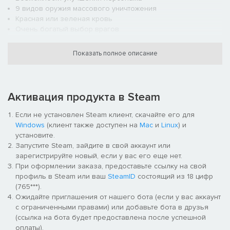
9 видов оружия массового уничтожения
Красная или зеленая кровь
Очень богатый выбор врагов
Динамичная музыка, задающая боевой настрой
Дополнительное снаряжение — фонари, аптечки, боевые
Показать полное описание
дроны
Активация продукта в Steam
Если не установлен Steam клиент, скачайте его для
Windows
(клиент также доступен на
Mac
и
Linux
) и
установите.
Запустите Steam, зайдите в свой аккаунт или
зарегистрируйте новый, если у вас его еще нет.
При оформлении заказа, предоставьте ссылку на свой
профиль в Steam или ваш
SteamID
состоящий из 18 цифр
(765***).
Ожидайте приглашения от нашего бота (если у вас аккаунт
с ограниченными правами) или добавьте бота в друзья
(ссылка на бота будет предоставлена после успешной
оплаты).