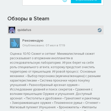
Обзоры в Steam
quidatus
Рекомендую
Опубликовано: 07 июл в 17:19
Оценка: 10/10 Сюжет и сеттинг: Минималистичный сюжет
рассказывает о вторжении инопланетян в
исследовательскую лабораторию. Игрок берет на себя
роль специального агента, которому предстоит очистить
территорию от пришельцев. Игровой процесс: Основные
механики: • Выбор персонажа (мужчина/женщина) с разными
характеристиками • Система прокачки через покупку
улучшений • Разнообразный арсенал оружия •
Исследование уровней и поиск секретов • Сражения с
волнами пришельцев Оружие и улучшения: Доступный
арсенал: • Пистолеты и дробовики • Гранатомет и ракетница
• Замораживающее оружие • Плазменное ружье • Огнемет •
Магмовый пулемет Улучшения: • Бронежилеты • Импланты