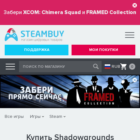
Забери
XCOM: Chimera Squad
и
FRAMED Collection
бесплатно
ПОДДЕРЖКА
МОИ ПОКУПКИ
RUB
0
Все игры
Игры
Steam
Купить Shadowgrounds