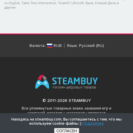
in-Digital, Take-Two Interactive, Team17, Ubisoft, Бука, Новый Диск и
другие
Валюта:
RUB
Язык:
Русский (RU)
© 2011-2026 STEAMBUY
Все упомянутые товарные знаки, названия игр и
компаний, логотипы, материалы являются
собственностью соответствующих владельцев.
Находясь на steambuy.com, Вы соглашаетесь с тем, что мы
используем cookie-файлы :)
Подробнее