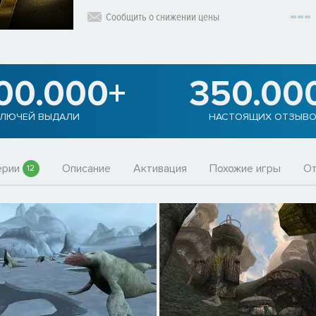
Сообщить о снижении цены
900.000+
350.00
ЛЮЧЕЙ ВЫДАЛИ
НАСТОЯЩИХ ОТЗЫВ
ерии
Описание
Активация
Похожие игры
О
12