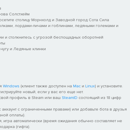
в
рова Солстхейм
сетите столицу Морнхолд и Заводной город Сота Сила
олками, лордами-личами и гоблинами, ледяными големами и
и и столкнитесь с угрозой беспощадных оборотней
оты
чугу и Ледяные клинки
ля
Windows
(клиент также доступен на
Mac
и
Linux
) и установите.
гистрируйте новый, если у вас его еще нет.
 свой профиль в Steam или ваш
SteamID
состоящий из 18 цифр
 аккаунт с ограниченными правами) или добавьте бота в друзья
ной оплаты).
я, игра автоматически (время ожидания обычно составляет не
одарка (гифта).