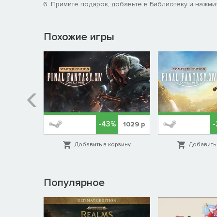
Примите подарок, добавьте в Библиотеку и нажмит
Похожие игры
-43%
-
СКОРО
1029
р
орзину
Добавить в корзину
Добавить 
Популярное