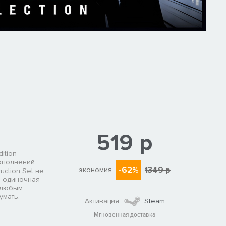
519 р
dition
дополнений
-62%
1349 р
экономия
uction Set не
я одиночная
ь любым
умать.
Активация:
Steam
Мгновенная доставка