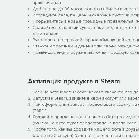
приключения
Добавлено до 80 часов нового геймлея и квесто
Исследуйте леса, пещеры и снежные пустоши ост
Прорывайтесь в новые громадные подземелья, по
Сражайтесь с новыми существами: медведями и в
спригганами
Руководите постройкой горнодобывающей колони
Станьте оборотнем и дайте волю своей жажде ох
Новые доспехи и оружие, включая Нордскую коль
Активация продукта в Steam
Если не установлен Steam клиент, скачайте его д
Запустите Steam, зайдите в свой аккаунт или заре
При оформлении заказа, предоставьте ссылку на
(765***).
Ожидайте приглашения от нашего бота (если у вас
(ссылка на бота будет предоставлена после успеш
После того, как вы добавите нашего бота в друзь
более 5-30 секунд) будет отправлена вам в виде п