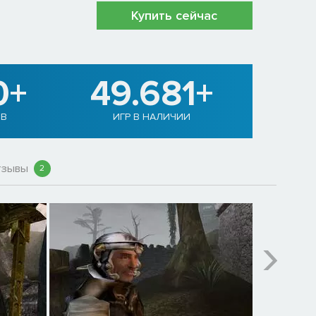
Купить сейчас
0+
49.681+
ОВ
ИГР В НАЛИЧИИ
тзывы
2