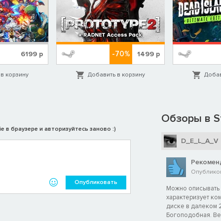
-70%
6199
р
1499
р
в корзину
Добавить в корзину
Добав
Обзоры в S
e в браузере и авторизуйтесь заново :)
D_E_L_A_V
Рекомен
Опубликов
Опубликовать
Можно описывать 
характеризует ком
диске в далеком 2
Богоподобная. Ве