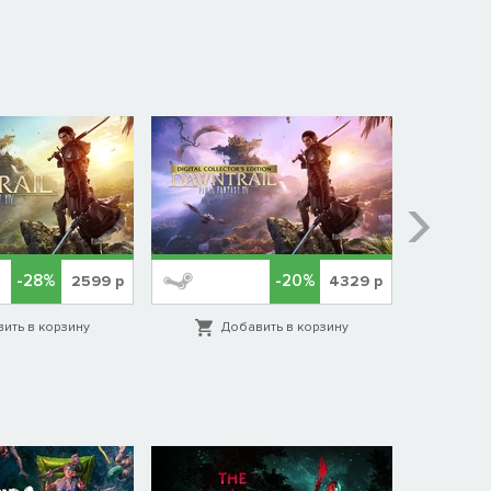
-28%
-20%
2599
р
4329
р
ить в корзину
Добавить в корзину
Д