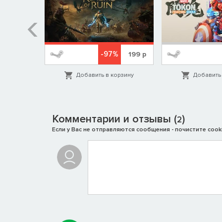
%
-97%
1999
р
199
р
орзину
Добавить в корзину
Добавить 
Комментарии и отзывы (
)
2
Если у Вас не отправляются сообщения - почистите cooki