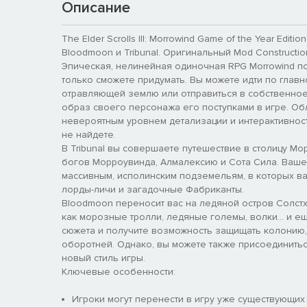
Описание
The Elder Scrolls III: Morrowind Game of the Year Edi
Bloodmoon и Tribunal. Оригинальный Mod Constructio
Эпическая, нелинейная одиночная RPG Morrowind п
только сможете придумать. Вы можете идти по главн
отравляющей землю или отправиться в собственное
образ своего персонажа его поступками в игре. О
невероятным уровнем детализации и интерактивност
не найдете.
В Tribunal вы совершаете путешествие в столицу Мор
богов Морроувинда, Алмалексию и Сота Сила. Ваше 
массивным, исполинским подземельям, в которых ва
лорды-личи и загадочные Фабриканты.
Bloodmoon переносит вас на ледяной остров Солстхе
как морозные тролли, ледяные големы, волки... и е
сюжета и получите возможность защищать колонию, 
оборотней. Однако, вы можете также присоединиться
новый стиль игры.
Ключевые особенности:
Игроки могут перенести в игру уже существующи