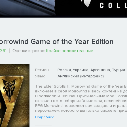
Morrowind Game of the Year Edition
361
Оценки игроков:
Крайне положительные
Регион:
Россия, Украина, Аргентина, Турция
Язык:
Английский (Интерфейс)
The Elder Scrolls III: Morrowind Game of the Year E
включает в себя Morrowind и весь контент из 
Bloodmoon и Tribunal. Оригинальный Mod Constr
включен в этот сборник.Эпическая, нелинейна
RPG Morrowind позволяет вам создать и играт
персонажем, которого вы только сможете прид
Подробнее