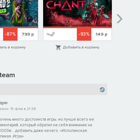
-87%
-93%
799
р
149
р
ить в корзину
Добавить в корзину
Д
team
дую
ано: 15 фев в 21:38
очень много достоинств игры, но лучше всего ее
ментарий, который обратил на себя внимание на
003м... добавить даже нечего. «Исполинская.
ликая. Игра»