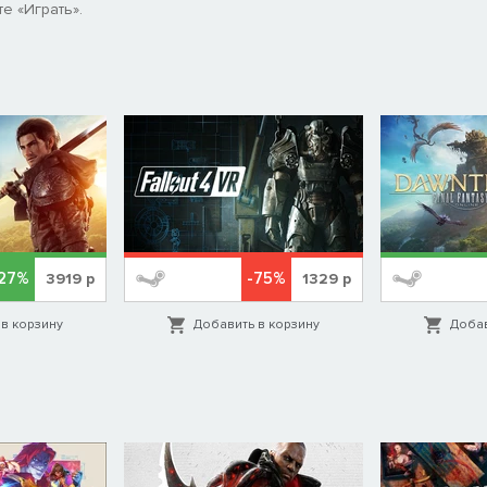
е «Играть».
27%
-75%
3919
р
1329
р
в корзину
Добавить в корзину
Добав