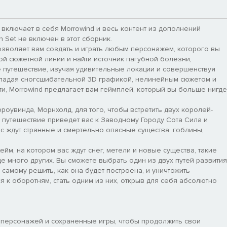
tion включает в себя Morrowind и весь контент из дополнений
n Set не включен в этот сборник.
озволяет вам создать и играть любым персонажем, которого вы
ой сюжетной линии и найти источник пагубной болезни,
 путешествие, изучая удивительные локации и совершенствуя
бладая сногсшибательной 3D графикой, нелинейным сюжетом и
и, Morrowind предлагает вам геймплей, который вы больше нигде
роувинда, Морнхолд, для того, чтобы встретить двух королей-
путешествие приведет вас к Заводному Городу Сота Сила и
с ждут странные и смертельно опасные существа: гоблины,
йм, на котором вас ждут снег, метели и новые существа, такие
ще много других. Вы сможете выбрать один из двух путей развития
самому решить, как она будет построена, и уничтожить
 к оборотням, стать одним из них, открыв для себя абсолютно
х персонажей и сохраненные игры, чтобы продолжить свои