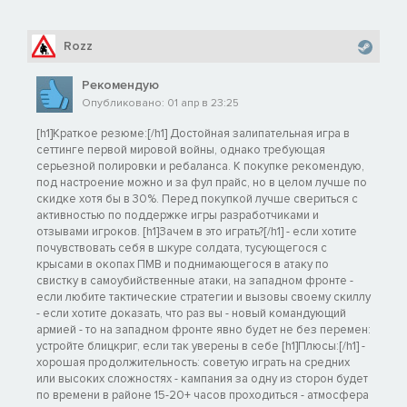
Rozz
Рекомендую
Опубликовано: 01 апр в 23:25
[h1]Краткое резюме:[/h1] Достойная залипательная игра в
сеттинге первой мировой войны, однако требующая
серьезной полировки и ребаланса. К покупке рекомендую,
под настроение можно и за фул прайс, но в целом лучше по
скидке хотя бы в 30%. Перед покупкой лучше свериться с
активностью по поддержке игры разработчиками и
отзывами игроков. [h1]Зачем в это играть?[/h1] - если хотите
почувствовать себя в шкуре солдата, тусующегося с
крысами в окопах ПМВ и поднимающегося в атаку по
свистку в самоубийственные атаки, на западном фронте -
если любите тактические стратегии и вызовы своему скиллу
- если хотите доказать, что раз вы - новый командующий
армией - то на западном фронте явно будет не без перемен:
устройте блицкриг, если так уверены в себе [h1]Плюсы:[/h1] -
хорошая продолжительность: советую играть на средних
или высоких сложностях - кампания за одну из сторон будет
по времени в районе 15-20+ часов проходиться - атмосфера