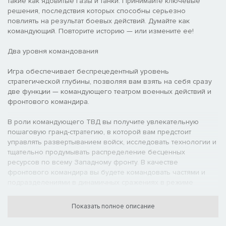
такие как ядовитые газы и танки. Принимайте ключевые
решения, последствия которых способны серьезно
повлиять на результат боевых действий. Думайте как
командующий. Повторите историю — или измените ее!
Два уровня командования
Игра обеспечивает беспрецедентный уровень
стратегической глубины, позволяя вам взять на себя сразу
две функции — командующего театром военных действий и
фронтового командира.
В роли командующего ТВД вы получите увлекательную
пошаговую гранд-стратегию, в которой вам предстоит
управлять развертыванием войск, исследовать технологии и
тщательно продумывать распределение бесценных
ресурсов по всему Западному фронту. В качестве
фронтового командира вы будете командовать частями и
подразделениями в динамичных сражениях в режиме
реального времени. Побеждайте неприятеля, копайте
траншеи и штурмуйте неприступные вражеские укрепления!
Показать полное описание
Выбирайте свои битвы и сражайтесь, чтобы изменить ход
истории.