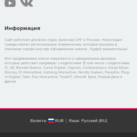
Информация
Сайт работает для всех стран, включая СНГ и Россию. Некоторые
товары имеют региональные ограничения, которые указаны в
описании товара или при оформлении заказа - будьте внимательны!
Все продаваемые ключи закупаются у официальных дилеров,
которые работают напрямую с издателями. В том числе с издателями:
1C, 2K, Bandai Namco, Curve Digital, Capcom, Codemasters, Deep Silver,
Disney, IO Interactive, Iceberg Interactive, Nordic Games, Paradox, Plug-
in-Digital, Take-Two Interactive, Team17, Ubisoft, Бука, Новый Диск и
другие
Валюта:
RUB
Язык:
Русский (RU)