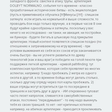
западного фронта: свистки в атаку, трупы, артиллерия
DOLBYT NORMALNO, события того времени - классно
проработанные исторические битвы - есть энциклопедия
(пусть и примитивная) и обучалка [h1]Минусы:[/h1] - слишком
затянута: если играть на нормальной и выше сложности, то
проводить бои надо только вручную, а в первые часов 8 они
будут крайне однообразны и затянуты, поскольку у вас
ничего не исследовано - ни танки, ни авиация, ни постройки,
ни бункера - будете бегать в штыковую под прикрытие
артиллерии. Новый контент появляется слишком поздно (по
отношению к затрачиваемому на игру времени). - при
условии выжимания из себя всех соков игра заканчивается
очень быстро - вы не успеете развиться по древу
технологий (как и ваш враг) и победите на голой пехоте при
поддержке легкой артиллерии. - кривой pathfinding: тут
комплексная проблема, которая себя проявляет во многих
аспектах, например: 1) надо пробежать 2 метра из одного
окопа в другой, а по времени бойцы могут делать столько,
сколько другому отряду через пол карты пробежать. 2)
ваши отряды могут встретиться где-то посередине в
траншеях и застрять друг в друге. - ИИ откровенно туповат:
часто лезет напролом, сливается в самоубийственных
атаках, постоянно "передумывает" - то ему надо выкинуть
тебя из своих траншей, то нет - нет критичных хоткеев:
например, на абилках артиллерии - приходится прокликивать