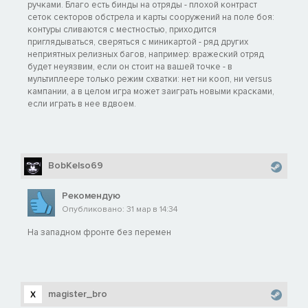
ручками. Благо есть бинды на отряды - плохой контраст
сеток секторов обстрела и карты сооружений на поле боя:
контуры сливаются с местностью, приходится
приглядываться, сверяться с миникартой - ряд других
неприятных релизных багов, например: вражеский отряд
будет неуязвим, если он стоит на вашей точке - в
мультиплеере только режим схватки: нет ни кооп, ни versus
кампании, а в целом игра может заиграть новыми красками,
если играть в нее вдвоем.
BobKelso69
Рекомендую
Опубликовано: 31 мар в 14:34
На западном фронте без перемен
magister_bro