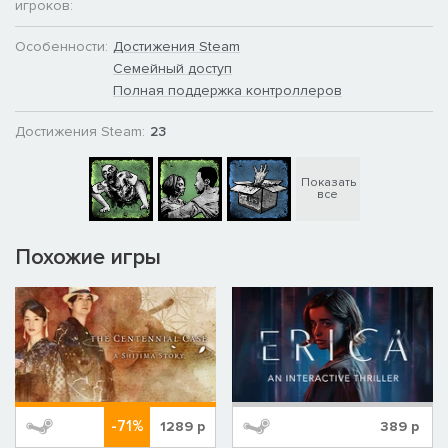
игроков:
Особенности:
Достижения Steam
Семейный доступ
Полная поддержка контроллеров
Достижения Steam:
23
Показать
все
Похожие игры
-71%
1289
р
389
р