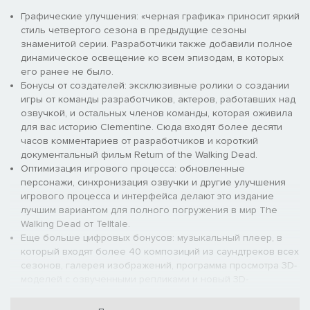
Графические улучшения: «черная графика» приносит яркий
стиль четвертого сезона в предыдущие сезоны
знаменитой серии. Разработчики также добавили полное
динамическое освещение ко всем эпизодам, в которых
его ранее не было.
Бонусы от создателей: эксклюзивные ролики о создании
игры от команды разработчиков, актеров, работавших над
озвучкой, и остальных членов команды, которая оживила
для вас историю Clementine. Сюда входят более десяти
часов комментариев от разработчиков и короткий
документальный фильм Return of the Walking Dead.
Оптимизация игрового процесса: обновленные
персонажи, синхронизация озвучки и другие улучшения
игрового процесса и интерфейса делают это издание
лучшим вариантом для полного погружения в мир The
Walking Dead от Telltale.
Еще больше цифровых бонусов: музыкальный плеер, в
который входят более 40 композиций из саундтреков всех
сезонов, галерея изображений, программа просмотра 3D-
моделей с озвученными репликами и новый 3D-
интерфейс, в котором сохранены все оригинальные меню
и музыка из всех прошлых сезонов.