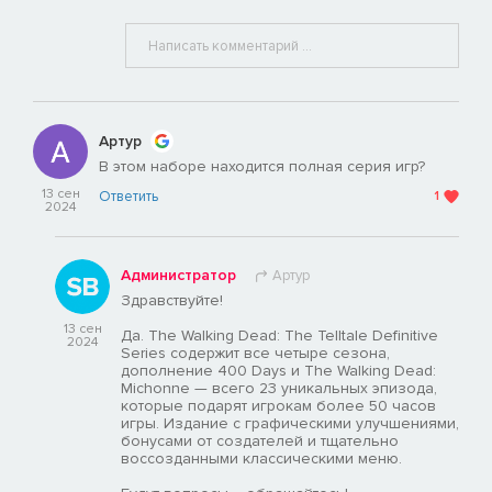
Артур
В этом наборе находится полная серия игр?
13 сен
Ответить
1
2024
Администратор
Артур
Здравствуйте!
13 сен
Да. The Walking Dead: The Telltale Definitive
2024
Series содержит все четыре сезона,
дополнение 400 Days и The Walking Dead:
Michonne — всего 23 уникальных эпизода,
которые подарят игрокам более 50 часов
игры. Издание с графическими улучшениями,
бонусами от создателей и тщательно
воссозданными классическими меню.