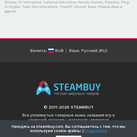
Disney, IO Interactive, Iceberg Interactive, Nordic Games, Paradox, Plug-
in-Digital, Take-Two Interactive, Team17, Ubisoft, Бука, Новый Диск и
другие
Валюта:
RUB
Язык:
Русский (RU)
© 2011-2026 STEAMBUY
Все упомянутые товарные знаки, названия игр и
компаний, логотипы, материалы являются
собственностью соответствующих владельцев.
Находясь на steambuy.com, Вы соглашаетесь с тем, что мы
используем cookie-файлы :)
Подробнее