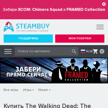
Забери
XCOM: Chimera Squad
и
FRAMED Collection
бесплатно
ПОДДЕРЖКА
МОИ ПОКУПКИ
RUB
0
Все игры
Игры
Steam
Купить The Walking Dead: The