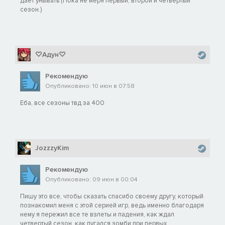
дает унывать (Пока не меря первый, второй и четвертый
сезон.)
♡Адун♡
Рекомендую
Опубликовано: 10 июн в 07:58
Еба, все сезоны твд за 400
JozzzyKim
Рекомендую
Опубликовано: 09 июн в 00:04
Пишу это все, чтобы сказать спасибо своему другу, который
познакомил меня с этой серией игр, ведь именно благодаря
нему я пережил все те взлеты и падения, как ждал
четвертый сезон, как пугался зомби при первых