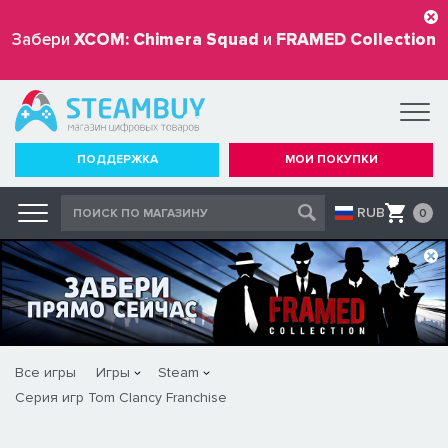
Забери
XCOM: Chimera Squad
и
FRAMED Collection
бесплатно
ПОДДЕРЖКА
МОИ ПОКУПКИ
RUB
0
Все игры
Игры
Steam
Серия игр Tom Clancy Franchise