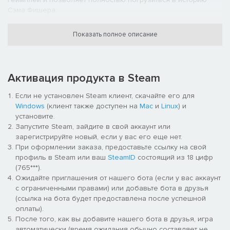
Сэма Фишера.
Обратите внимание: сетевые функции игры больше не
Показать полное описание
поддерживаются. Сетевой и совместный режимы
недоступны.
Активация продукта в Steam
Если не установлен Steam клиент, скачайте его для
Windows
(клиент также доступен на
Mac
и
Linux
) и
установите.
Запустите Steam, зайдите в свой аккаунт или
зарегистрируйте новый, если у вас его еще нет.
При оформлении заказа, предоставьте ссылку на свой
профиль в Steam или ваш
SteamID
состоящий из 18 цифр
(765***).
Ожидайте приглашения от нашего бота (если у вас аккаунт
с ограниченными правами) или добавьте бота в друзья
(ссылка на бота будет предоставлена после успешной
оплаты).
После того, как вы добавите нашего бота в друзья, игра
автоматически (время ожидания обычно составляет не