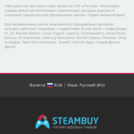
Сайт работает для всех стран, включая СНГ и Россию. Некоторые
товары имеют региональные ограничения, которые указаны в
описании товара или при оформлении заказа - будьте внимательны!
Все продаваемые ключи закупаются у официальных дилеров,
которые работают напрямую с издателями. В том числе с издателями:
1C, 2K, Bandai Namco, Curve Digital, Capcom, Codemasters, Deep Silver,
Disney, IO Interactive, Iceberg Interactive, Nordic Games, Paradox, Plug-
in-Digital, Take-Two Interactive, Team17, Ubisoft, Бука, Новый Диск и
другие
Валюта:
RUB
Язык:
Русский (RU)