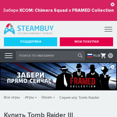
Забери
XCOM: Chimera Squad
и
FRAMED Collection
бесплатно
ПОДДЕРЖКА
МОИ ПОКУПКИ
RUB
0
Все игры
Игры
Steam
Серия игр Tomb Raider
Купить Tomb Raider III