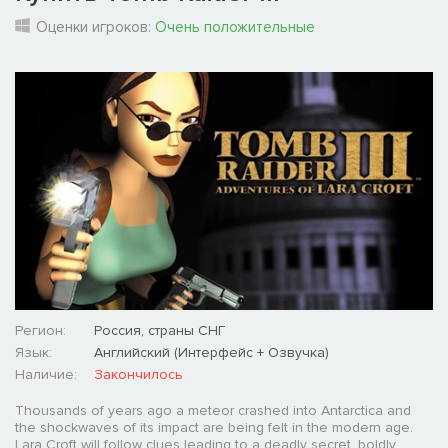
Оценки игроков:
Очень положительные
Регион:
Россия, страны СНГ
Язык:
Английский (Интерфейс + Озвучка)
Наличие:
Закончилось
Thousands of years ago a meteor crashed into Antarctica and
the shockwaves of its impact are being felt in the modern age.
Lara Croft will follow clues leading to a deadly secret, boldly