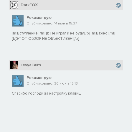
DarkFOX
Рекомендую
Опубликовано: 14 июн в 15:37
[h1]Вступление:[/h1] [b]Не играл и не буду.[/b] [h1]Важно:[/h1]
[b]ЭТОТ ОБЗОР НЕ ОБЪЕКТИВЕН![/b]
LevyaFall's
Рекомендую
Опубликовано: 30 июн в 15:13
Спасибо господи за настройку клавиш