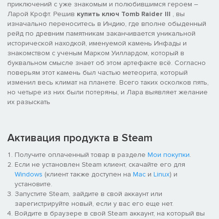
приключений с уже знакомым и полюбившимся героем –
Ларой Крофт. Решив
купить ключ Tomb Raider III
, вы
изначально переноситесь в Индию, где вполне обыденный
рейд по древним памятникам заканчивается уникальной
исторической находкой, именуемой камень Инфады и
знакомством с ученым Марком Уиллардом, который в
буквальном смысле знает об этом артефакте всё. Согласно
поверьям этот камень был частью метеорита, который
изменил весь климат на планете. Всего таких осколков пять,
но четыре из них были потеряны, и Лара выявляет желание
их разыскать
Активация продукта в Steam
Получите оплаченный товар в разделе
Мои покупки
.
Если не установлен Steam клиент, скачайте его для
Windows
(клиент также доступен на
Mac
и
Linux
) и
установите.
Запустите Steam, зайдите в свой аккаунт или
зарегистрируйте новый, если у вас его еще нет.
Войдите в браузере в свой Steam аккаунт, на который вы