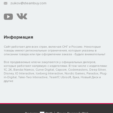
zuikov@steambuy.com
Информация
Сайт работает для всех стран, включая СНГ и Россию. Некоторые
товары имеют региональные ограничения, которые указаны в
описании товара или при оформлении заказа - будьте внимательны!
Все продаваемые ключи закупаются у официальных дилеров,
которые работают напрямую с издателями. В том числе с издателями:
1C, 2K, Bandai Namco, Curve Digital, Capcom, Codemasters, Deep Silver,
Disney, IO Interactive, Iceberg Interactive, Nordic Games, Paradox, Plug-
in-Digital, Take-Two Interactive, Team17, Ubisoft, Бука, Новый Диск и
другие