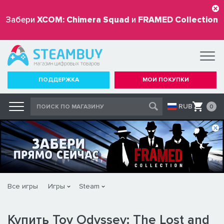
Забери
XCOM: Chimera Squad
и
FRAMED Collection
бесплатно
ПОДДЕРЖКА
МОИ ПОКУПКИ
RUB
0
Все игры
Игры
Steam
Купить Toy Odyssey: The Lost and