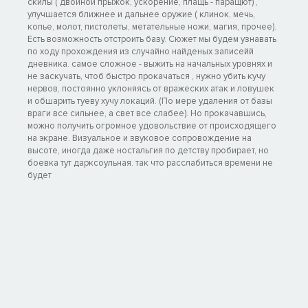
скилы ( двойной прыжок, ускорение, плащь - паращют) ,
улучшается ближнее и дальнее оружие ( клинок, мечь,
копье, молот, пистолеты, метательные ножи, магия, прочее).
Есть возможность отстроить базу. Сюжет мы будем узнавать
по ходу прохождения из случайно найденых записейй
дневника. самое сложное - выжить на начальных уровнях и
не заскучать, чтоб быстро прокачаться , нужно убить кучу
нервов, постоянно уклоняясь от вражеских атак и ловушек
и обшарить туеву хучу локаций. (По мере удаления от базы
враги все сильнее, а свет все слабее). Но прокачавшись,
можно получить огромное удовольствие от происходящего
на экране. Визуальное и звуковое сопровождение на
высоте, иногда даже ностальгия по детству пробирает, но
боевка тут дарксоульная. так что расслабиться времени не
будет