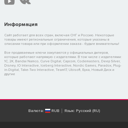
Информация
Сайт работает для всех стран, включая СНГ и Россию. Некоторые
товары имеют региональные ограничения, которые указаны в
описании товара или при оформлении заказа - будьте внимательны!
Все продаваемые ключи закупаются у официальных дилеров,
которые работают напрямую с издателями. В том числе с издателями:
1C, 2K, Bandai Namco, Curve Digital, Capcom, Codemasters, Deep Silver,
Disney, IO Interactive, Iceberg Interactive, Nordic Games, Paradox, Plug-
in-Digital, Take-Two Interactive, Team17, Ubisoft, Бука, Новый Диск и
другие
Валюта:
RUB
Язык:
Русский (RU)