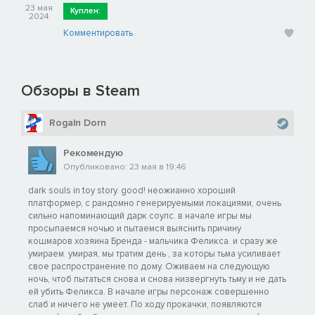
23 мая
Куплен:
2024
Комментировать
Обзоры в Steam
Rogaln Dorn
Рекомендую
Опубликовано: 23 мая в 19:46
dark souls in toy story. good! неожианно хороший
платформер, с рандомно генерируемыми локациями, очень
сильно напоминающий дарк соулс. в начале игры мы
просыпаемся ночью и пытаемся выяснить причину
кошмаров хозяина Бренда - мальчика Феликса. и сразу же
умираем. умирая, мы тратим день , за которы тьма усиливает
свое распространение по дому. Оживаем на следующую
ночь, чтоб пытаться снова и снова низвергнуть тьму и не дать
ей убить Феликса. В начале игры персонаж совершенно
слаб и ничего не умеет. По ходу прокачки, появляются