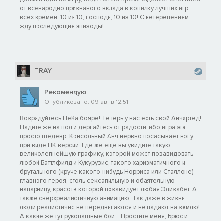
от всенародно признаного вклада в копилку лучших игр
всех времен. 10 из 10, господи, 10 из 10! С нетерепением
жду последующие эпизоды!
TRAY
Рекомендую
Опубликовано: 09 авг в 12:51
Возрадуйтесь ПеКа бояре! Теперь у нас есть свой Анчартед!
Падите же на пол и дёргайтесь от радости, ибо игра эта
просто шедевр. Консольный Анч нервно посасывает ногу
при виде ПК версии. Где же ещё вы увидите такую
великолепнейшую графику, которой может позавидовать
любой Баттлфилд и Кукурузис, такого харизматичного и
брутального (круче какого-нибудь Норриса или Сталлоне)
главного героя, столь сексапильную и обаятельную
напарницу, красоте которой позавидует любая Элизабет. А
также сверхреалистичную анимацию. Так даже в жизни
люди реалистично не передвигаются и не падают на землю!
А какие же тут рукопашные бои... Простите меня, Брюс и