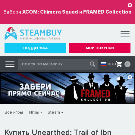
Забери
XCOM: Chimera Squad
и
FRAMED Collection
бесплатно
ПОДДЕРЖКА
МОИ ПОКУПКИ
RUB
0
Все игры
Игры
Steam
Купить Unearthed: Trail of Ibn