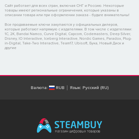
Сайт работает для всех стран, включая СНГ и Россию. Некоторые
товары имеют региональные ограничения, которые указаны в
описании товара или при оформлении заказа - будьте внимательны!
Все продаваемые ключи закупаются у официальных дилеров,
которые работают напрямую с издателями. В том числе с издателями:
1C, 2K, Bandai Namco, Curve Digital, Capcom, Codemasters, Deep Silver,
Disney, IO Interactive, Iceberg Interactive, Nordic Games, Paradox, Plug-
in-Digital, Take-Two Interactive, Team17, Ubisoft, Бука, Новый Диск и
другие
Валюта:
RUB
Язык:
Русский (RU)