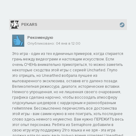
PEKARS
Рекомендую
Опубликовано: 04 янв в 12:00
Это игра - один из тех единичных примеров, когда стирается
грань между видеограми и настоящим искусством. Если
очень ОЧЕНЬ внимательно примотреться, то можно заметить
некоторые сходства этой игры с серией Uncharted. Глупо
это отрицать, но Unearthed вобрала лучшее из
мыловаренного эксклюзива, оставив его далеко позади.
Великолепная режиссура, диалоги, исторические вставки.
Немного упрощенная, но не лишенная своего очарования,
графика сделана нарочно, чтобы воссоздать атмосферу
олдскульных шедевров с хардкорным и разнообразным
геймпллем. Бессмысленно перечислять все достоинства
этой игры - вам самим нужно в нее поиграть, хоть последнее
слово здесь немного неуместно. Вам нужно ПЕРЕЖИТЬ весь
этот опыт персонажа. Ребята из Semaphore добавили в
свою игру игру поддержку 21го языка и не зря - эта игра
должна идти по миру, ведь только время отделяет Unearthed