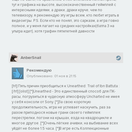
тут и графика на высоте, высококачественный геймплей с
интересными идеями, а драки, драки круче, чем по
телевизору, я рекомендую эту игры всем, кто любит играть в
видеоигры. P.S. Если кто не понял, это сарказм, а игра говно
полное, и у меня лагает на средних настройках(батла 3 на
ультра идет), хотя графин пятилетней давности
AnberSnail
Рекомендую
Опубликовано: 01 ноя в 21:15
[h1] Пять причин приобщиться к Unearthed: Trail of Ibn Battuta :
[/h1] [olist] [*]Unearthed - Это единственный способ для ПК-
расы, погрузиться в чудесную атмосферу Uncharted не имея
у себя консоли от Sony. [*]За свою короткую
продолжительность, игра не успевает наскучить, раз за
разом приподнося новые грани своего геймплея:
перестрелки, погони на крышах, езда на квадроцикле и
многое другое. [*]Очень лёгкие ачивки, на выбивание всех
уйдёт не более 1.5 часа. [*]В игре есть Коллекционные