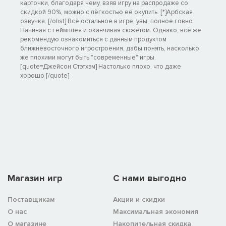
карточки, благодаря чему, взяв игру на распродаже со
скидкой 90%, можно с лёгкостью её окупить. [*]Арбская
озвучка. [/olist] Всё остальное в игре, увы, полное говно.
Начиная с геймплея и оканчивая сюжетом. Однако, всё же
рекомендую ознакомиться с данным продуктом
ближневосточного игростроения, дабы понять, насколько
же плохими могут быть "современные" игры.
[quote=Джейсон Стэтхэм] Настолько плохо, что даже
хорошо [/quote]
Магазин игр
C нами выгодно
Поставщикам
Акции и скидки
О нас
Максимальная экономия
О магазине
Накопительная скидка