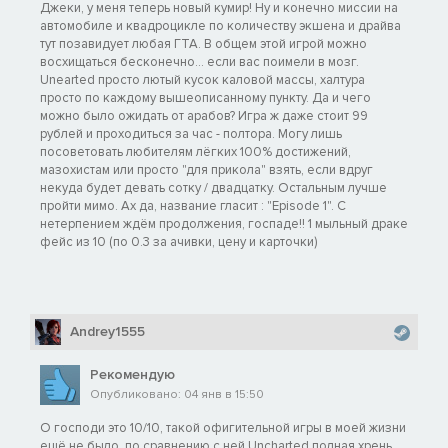
Джеки, у меня теперь новый кумир! Ну и конечно миссии на
автомобиле и квадроцикле по количеству экшена и драйва
тут позавидует любая ГТА. В общем этой игрой можно
восхищаться бесконечно... если вас поимели в мозг.
Unearted просто лютый кусок каловой массы, халтура
просто по каждому вышеописанному пункту. Да и чего
можно было ожидать от арабов? Игра ж даже стоит 99
рублей и проходиться за час - полтора. Могу лишь
посоветовать любителям лёгких 100% достижений,
мазохистам или просто "для прикола" взять, если вдруг
некуда будет девать сотку / двадцатку. Остальным лучше
пройти мимо. Ах да, название гласит : "Episode 1". С
нетерпением ждём продолжения, госпаде!! 1 мыльный драке
фейс из 10 (по 0.3 за ачивки, цену и карточки)
Andrey1555
Рекомендую
Опубликовано: 04 янв в 15:50
О господи это 10/10, такой офигительной игры в моей жизни
ещё не было, по сравнению с ней Uncharted полная хрень,