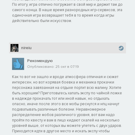
По итогу, игра отлично погружает в свой мир и держит там до
самого конца. В наше время разнородных игр-сервисов, эта
одиночная игра возвращает тебя в то время когда игры
действительно были искусством.
nireiu
Рекомендую
Опубликовано: 25 окт в 07:19
Как то вот не зашло и вроде атмосфера отличная и сюжет
интересен, но вот корявая боевка и механика прокачки
персонажа завязанная на отдыхе портит всю малину. Хотите
быть хорошим? Приготовьтесь хапать экспу по чайной ложке
в надежде прокачать тот или иной навык, но отдыхать
опасно, иначе после этого все мобы реснутся и нпц начнут
подхватывать различные болезни. Неравномерное
распределение мобов различного уровня, вот вам надо
пройти по квесту и вам в лицо кидают скалей на несколько
уровней выше, от которых вы можете улететь с двух ударов.
Приходится идти в другое место и искать экспу чтобы