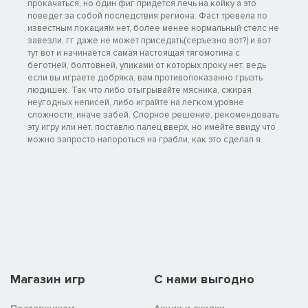
прокачаться, но один фиг придется лечь на койку а это
поведет за собой последствия региона. Фаст тревела по
известным локациям нет, более менее нормальный стелс не
завезли, гг даже не может приседать(серъезно вот?) и вот
тут вот и начинается самая настоящая тягомотина с
беготней, болтовней, уликами от которых проку нет, ведь
если вы играете добряка, вам противопоказанно грызть
людишек. Так что либо отыгрывайте мясника, сжирая
неугодных неписей, либо играйте на легком уровне
сложности, иначе забей. Спорное решение, рекомендовать
эту игру или нет, поставлю палец вверх, но имейте ввиду что
можно запросто напороться на грабли, как это сделал я.
Магазин игр
C нами выгодно