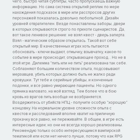
чего, быстро читая субтитры, часто пропускаешь важную
информацию. Но сама система открытий реплик по мере
нахождения подсказок в мире или расспросов других
персонажей показалась довольно любопытной. Дизайн
уровней отвратителен. Везде понаставлены заборы, двери
в которых открываются строго по прихоти сценаристов. Да,
вот такое ленивое решение: не взял квест - дверь заперта.
Взял - магическим образом открылась. Такой вот себе
открытый мир. В качественных играх хоть пытаются
обосновать - ключи выдают, отмычку, взывчатку, какое-то
событие в мире происходит, открывающее проход... Но не в
этой игре. Дилемма "пить или не пить" реализована так себе.
Соблазняют большим количеством опыта, подсовывают
мерзавцев, убить которых должно быть не жалко ради
кровушки. Тут тебе и серийные убийцы, и конченные
подонки, и все равно умирающие пациенты. Но одного
пряника маловато, на мой взгляд. Тем более что в бою
кровь из врагов пить вообще не возбраняется.
Воздержитесь от убийств НПЦ - получите особую "хорошую"
концовку. На нормальном уровне сложности опыта с
квестов и расследований вполне хватит на приличную
прокачку все равно, не переживайте. В общем, в игре есть
интересные идеи; но они не всегда хорошо реализованы.
Рекомендую только особо интересующимся вампирской
тематикой или если нет ничего лучше, потому что как RPG