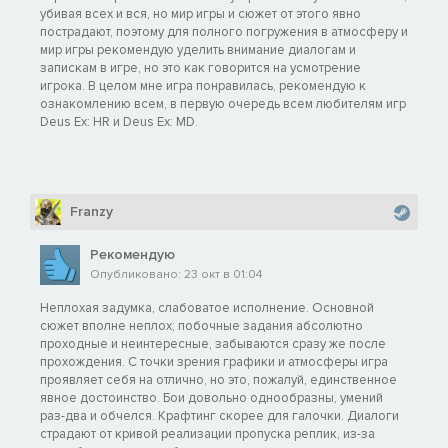
убивая всех и вся, но мир игры и сюжет от этого явно
пострадают, поэтому для полного погружения в атмосферу и
мир игры рекомендую уделить внимание диалогам и
запискам в игре, но это как говорится на усмотрение
игрока. В целом мне игра понравилась, рекомендую к
ознакомлению всем, в первую очередь всем любителям игр
Deus Ex: HR и Deus Ex: MD.
Franzy
Рекомендую
Опубликовано: 23 окт в 01:04
Неплохая задумка, слабоватое исполнение. Основной
сюжет вполне неплох; побочные задания абсолютно
проходные и неинтересные, забываются сразу же после
прохождения. С точки зрения графики и атмосферы игра
проявляет себя на отлично, но это, пожалуй, единственное
явное достоинство. Бои довольно однообразны, умений
раз-два и обчелся. Крафтинг скорее для галочки. Диалоги
страдают от кривой реализации пропуска реплик, из-за