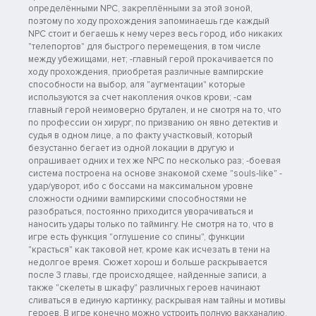
определёнными NPC, закреплёнными за этой зоной,
поэтому по ходу прохождения запоминаешь где каждый
NPC стоит и бегаешь к нему через весь город, ибо никаких
"телепортов" для быстрого перемещения, в том числе
между убежищами, нет; -главный герой прокачивается по
ходу прохождения, приобретая различные вампирские
способности на выбор, аля "аугментации" которые
используются за счет накопления очков крови; -сам
главный герой неимоверно брутален, и не смотря на то, что
по профессии он хирург, по призванию он явно детектив и
судья в одном лице, а по факту участковый, который
безустанно бегает из одной локации в другую и
опрашивает одних и тех же NPC по несколько раз; -боевая
система построена на основе знакомой схеме "souls-like" -
удар/уворот, ибо с боссами на максимальном уровне
сложности одними вампирскими способностями не
разобраться, постоянно приходится уворачиваться и
наносить удары только по таймингу. Не смотря на то, что в
игре есть функция "оглушение со спины", функции
"красться" как таковой нет, кроме как исчезать в тени на
недолгое время. Сюжет хорош и больше раскрывается
после 3 главы, где происходящее, найденные записи, а
также "скелеты в шкафу" различных героев начинают
сливаться в единую картинку, раскрывая нам тайны и мотивы
героев. В игре конечно можно устроить полную вакханалию,