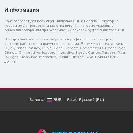
Информация
Сайт работает для всех стран, включая СНГ и Россию. Некоторые
товары имеют региональные ограничения, которые указаны в
описании товара или при оформлении заказа - будьте внимательны!
Все продаваемые ключи закупаются у официальных дилеров,
которые работают напрямую с издателями. В том числе с издателями:
1C, 2K, Bandai Namco, Curve Digital, Capcom, Codemasters, Deep Silver,
Disney, IO Interactive, Iceberg Interactive, Nordic Games, Paradox, Plug-
in-Digital, Take-Two Interactive, Team17, Ubisoft, Бука, Новый Диск и
другие
Валюта:
RUB
Язык:
Русский (RU)