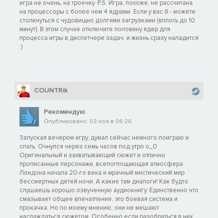
игра не очень, на троечку. P.S. Игра, похоже, не рассчитана
на процессоры с более чем 4 ядрами. Если у вас 8 - можете
столкнуться с чудовищно долгими загрузками (вплоть до 10
минут). В этом случае отключите половину ядер для
процесса игры в диспетчере задач, и жизнь сразу наладится
:)
COUNTRik
Рекомендую
Опубликовано: 03 ноя в 06:26
Запуская вечером игру, думал сейчас немного поиграю и
спать. Очнулся через семь часов под утро o_0
Оригинальный и захватывающий сюжет и отлично
прописанные персонажи, всепоглощающая атмосфера
Лондона начала 20-го века и мрачный мистический мир
бессмертных детей ночи, А какие там диалоги! Как будто
слушаешь хорошо озвученную аудиокнигу. Единственно что
смазывает общее впечатление, это боевая система и
прокачка. Но по моему мнению, они не мешают
наслаждаться сюжетом. Особенно если разобраться в них.