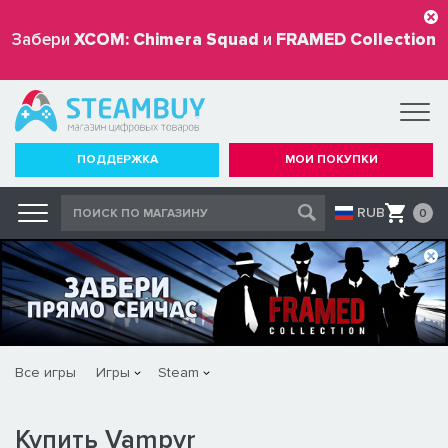
Забери
XCOM: Chimera Squad
и
FRAMED Collection
бесплатно
ПОДДЕРЖКА
МОИ ПОКУПКИ
RUB
0
Все игры
Игры
Steam
Купить Vampyr