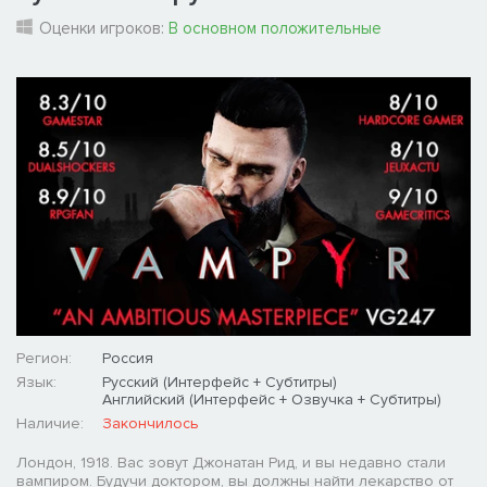
Оценки игроков:
В основном положительные
Регион:
Россия
Язык:
Русский (Интерфейс + Субтитры)
Английский (Интерфейс + Озвучка + Субтитры)
Наличие:
Закончилось
Лондон, 1918. Вас зовут Джонатан Рид, и вы недавно стали
вампиром. Будучи доктором, вы должны найти лекарство от