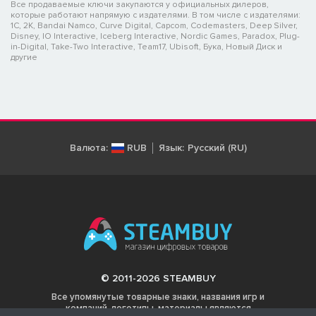
Все продаваемые ключи закупаются у официальных дилеров,
которые работают напрямую с издателями. В том числе с издателями:
1C, 2K, Bandai Namco, Curve Digital, Capcom, Codemasters, Deep Silver,
Disney, IO Interactive, Iceberg Interactive, Nordic Games, Paradox, Plug-
in-Digital, Take-Two Interactive, Team17, Ubisoft, Бука, Новый Диск и
другие
Валюта:
RUB
Язык:
Русский (RU)
© 2011-2026 STEAMBUY
Все упомянутые товарные знаки, названия игр и
компаний, логотипы, материалы являются