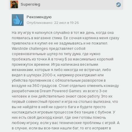
Superoleg
Рекомендую
Опубликовано: 22 июл в 19:26
На эту игру я наткнулся случайно в тот же день, когда она
появилась в магазине стима. Ее сочная картинка меня сразу
привлекла и я купил ее не задумываясь и не пожалел.
Warstride challenges представляет собой
соревновательные шутер по типу дума, где нужно
пробежать из точки А в точку Б за максимально короткий
промежуток времени. Игра напичкана веселыми
механиками, которые я либо никогда не встречал, либо
видел в шутерах 2000-х, например рокетджамп или
убийства противников с обязательным разворотом в
воздухе на 360 градусов. Стоит отдельно отменить команду
разработчиков Dream Powered Games: их всего 3-ое
человек и они действительно знают свою работу. Это их
первый совместный проект и игра на столько вылизана, что
вы не найдёте в ней ни одного бага и будете просто
наслаждаться игровым процессом без танцев с бубном. У
них есть свой дискорд канал, где они готовы помочь
любому игроку, если у вас технические проблемы с игрой. А
в случае, если вы все-таки нашли баг, то его исправят в