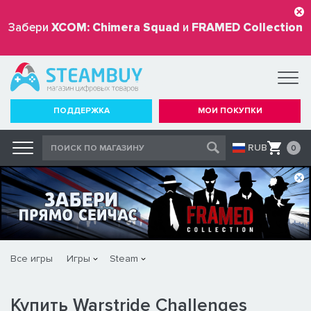
Забери
XCOM: Chimera Squad
и
FRAMED Collection
бесплатно
ПОДДЕРЖКА
МОИ ПОКУПКИ
RUB
0
Все игры
Игры
Steam
Купить Warstride Challenges