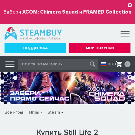
Забери
XCOM: Chimera Squad
и
FRAMED Collection
бесплатно
ПОДДЕРЖКА
МОИ ПОКУПКИ
RUB
0
Все игры
Игры
Steam
Купить Still Life 2