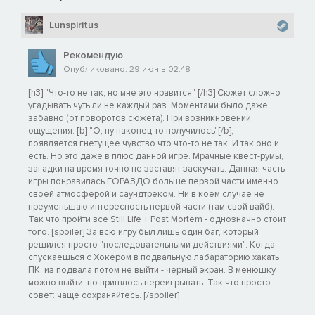
Lunspiritus
Рекомендую
Опубликовано: 29 июн в 02:48
[h3] "Что-то не так, но мне это нравится" [/h3] Сюжет сложно
угадывать чуть ли не каждый раз. Моментами было даже
забавно (от поворотов сюжета). При возникновении
ощущения: [b] "О, ну наконец-то получилось"[/b], -
появляется гнетущее чувство что что-то не так. И так оно и
есть. Но это даже в плюс данной игре. Мрачные квест-румы,
загадки на время точно не заставят заскучать. Данная часть
игры понравилась ГОРАЗДО больше первой части именно
своей атмосферой и саундтреком. Ни в коем случае не
преуменьшаю интересность первой части (там свой вайб).
Так что пройти все Still Life + Post Mortem - однозначно стоит
того. [spoiler] За всю игру был лишь один баг, который
решился просто "последовательными действиями". Когда
спускаешься с Хокером в подвальную лабараторию хакать
ПК, из подвала потом не выйти - черный экран. В менюшку
можно выйти, но пришлось переигрывать. Так что просто
совет: чаще сохраняйтесь. [/spoiler]