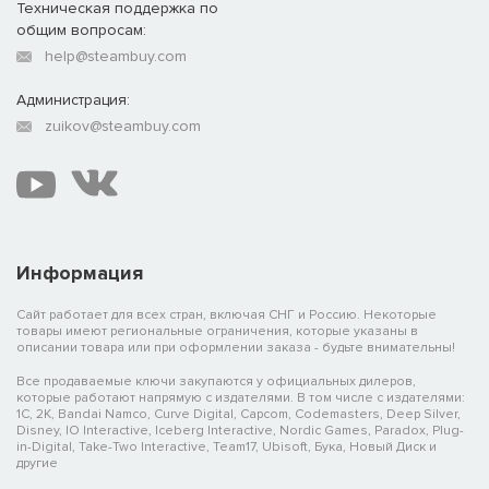
Техническая поддержка по
общим вопросам:
help@steambuy.com
Администрация:
zuikov@steambuy.com
Информация
Сайт работает для всех стран, включая СНГ и Россию. Некоторые
товары имеют региональные ограничения, которые указаны в
описании товара или при оформлении заказа - будьте внимательны!
Все продаваемые ключи закупаются у официальных дилеров,
которые работают напрямую с издателями. В том числе с издателями:
1C, 2K, Bandai Namco, Curve Digital, Capcom, Codemasters, Deep Silver,
Disney, IO Interactive, Iceberg Interactive, Nordic Games, Paradox, Plug-
in-Digital, Take-Two Interactive, Team17, Ubisoft, Бука, Новый Диск и
другие