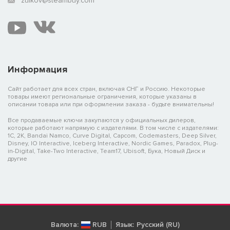
zuikov@steambuy.com
Информация
Сайт работает для всех стран, включая СНГ и Россию. Некоторые
товары имеют региональные ограничения, которые указаны в
описании товара или при оформлении заказа - будьте внимательны!
Все продаваемые ключи закупаются у официальных дилеров,
которые работают напрямую с издателями. В том числе с издателями:
1C, 2K, Bandai Namco, Curve Digital, Capcom, Codemasters, Deep Silver,
Disney, IO Interactive, Iceberg Interactive, Nordic Games, Paradox, Plug-
in-Digital, Take-Two Interactive, Team17, Ubisoft, Бука, Новый Диск и
другие
Валюта:
RUB
Язык:
Русский (RU)