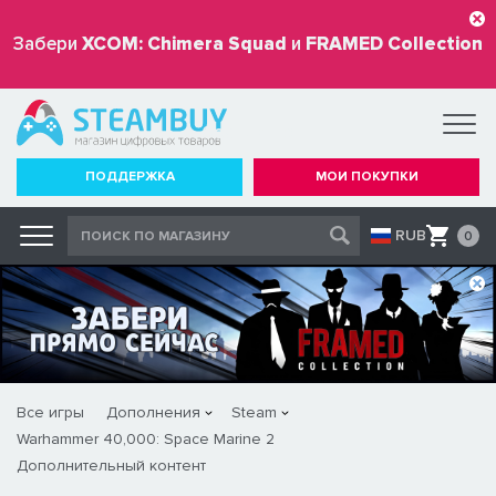
Забери
XCOM: Chimera Squad
и
FRAMED Collection
бесплатно
ПОДДЕРЖКА
МОИ ПОКУПКИ
RUB
0
Все игры
Дополнения
Steam
Warhammer 40,000: Space Marine 2
Дополнительный контент