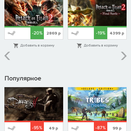
-20%
-19%
2869
р
4399
р
Добавить в корзину
Добавить в корзину
Популярное
-95%
-87%
49
р
99
р