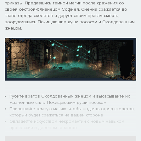
приказы. Предавшись темной магии после сражения со
своей сестрой-близнецом Софией, Сиенна сражается во
главе отряда скелетов и дарует своим врагам смерть,
вооружившись Похищающим души посохом и Околдованным
жнецом.
Рубите врагов Околдованным жнецом и высасывайте их
жизненные силы Похищающим души посохом
Призывайте темную магию, чтобы поднять отряд скелетов,
который будет сражаться на вашей стороне
Овладейте искусством некромантии с новым навыком
профессии и деревом талантов
Вступите на путь неживых с особыми образами персонажа
и новыми озвученными репликами