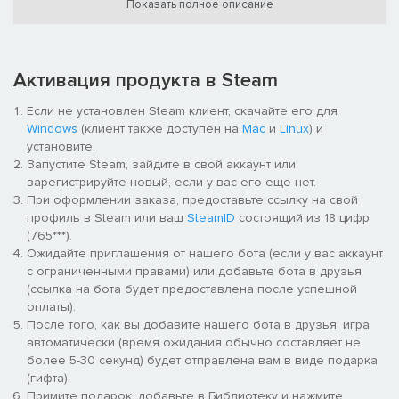
Показать полное описание
Активация продукта в Steam
Если не установлен Steam клиент, скачайте его для
Windows
(клиент также доступен на
Mac
и
Linux
) и
установите.
Запустите Steam, зайдите в свой аккаунт или
зарегистрируйте новый, если у вас его еще нет.
При оформлении заказа, предоставьте ссылку на свой
ПРИМЕЧАНИЕ. При покупке товара «Warhammer: Vermintide 2 –
профиль в Steam или ваш
SteamID
состоящий из 18 цифр
профессия Некромантка» вы получите 100 единиц серебра
(765***).
(внутриигровой валюты) для покупок во внутриигровом
Ожидайте приглашения от нашего бота (если у вас аккаунт
магазине.
с ограниченными правами) или добавьте бота в друзья
(ссылка на бота будет предоставлена после успешной
оплаты).
После того, как вы добавите нашего бота в друзья, игра
автоматически (время ожидания обычно составляет не
более 5-30 секунд) будет отправлена вам в виде подарка
(гифта).
Примите подарок, добавьте в Библиотеку и нажмите