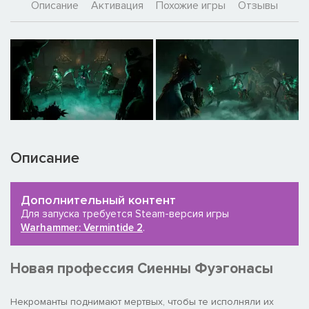
Описание
Активация
Похожие игры
Отзывы
Описание
Дополнительный контент
Для запуска требуется Steam-версия игры
Warhammer: Vermintide 2
.
Новая профессия Сиенны Фуэгонасы
Некроманты поднимают мертвых, чтобы те исполняли их