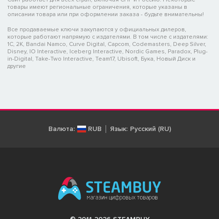
товары имеют региональные ограничения, которые указаны в
описании товара или при оформлении заказа - будьте внимательны!
Все продаваемые ключи закупаются у официальных дилеров,
которые работают напрямую с издателями. В том числе с издателями:
1C, 2K, Bandai Namco, Curve Digital, Capcom, Codemasters, Deep Silver,
Disney, IO Interactive, Iceberg Interactive, Nordic Games, Paradox, Plug-
in-Digital, Take-Two Interactive, Team17, Ubisoft, Бука, Новый Диск и
другие
Валюта:
RUB
Язык:
Русский (RU)