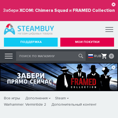
Забери
XCOM: Chimera Squad
и
FRAMED Collection
бесплатно
ПОДДЕРЖКА
МОИ ПОКУПКИ
RUB
0
Все игры
Дополнения
Steam
Warhammer: Vermintide 2
Дополнительный контент