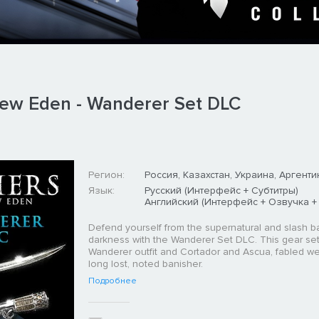
New Eden - Wanderer Set DLC
Регион:
Россия, Казахстан, Украина, Аргенти
Язык:
Русский (Интерфейс + Субтитры)
Английский (Интерфейс + Озвучка +
Defend yourself from the supernatural and slash b
darkness with the Wanderer Set DLC. This gear set
Wanderer outfit and Cortador and Ascua, fabled w
long lost, noted banisher.
Подробнее