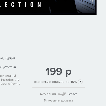
на, Турция
199 р
 Субтитры)
ack against
 includes the
экономьте больше до
10%
?
eapons from a
Активация:
Steam
Мгновенная доставка