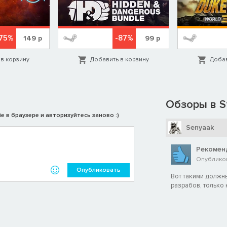
75%
-87%
149
р
99
р
в корзину
Добавить в корзину
Добав
Обзоры в S
e в браузере и авторизуйтесь заново :)
Senyaak
Рекомен
Опубликова
Опубликовать
Вот такими должн
разрабов, только