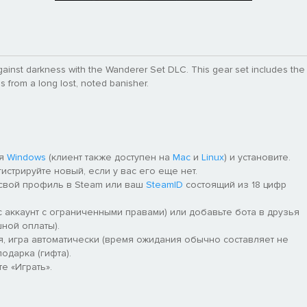
gainst darkness with the Wanderer Set DLC. This gear set includes the
 from a long lost, noted banisher.
ля
Windows
(клиент также доступен на
Mac
и
Linux
) и установите.
гистрируйте новый, если у вас его еще нет.
 свой профиль в Steam или ваш
SteamID
состоящий из 18 цифр
 аккаунт с ограниченными правами) или добавьте бота в друзья
ной оплаты).
я, игра автоматически (время ожидания обычно составляет не
одарка (гифта).
е «Играть».