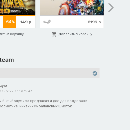
-64%
149
р
6199
р
ить в корзину
Добавить в корзину
Д
team
дую
но: 22 апр в 19:47
ы быть бонусы за предзаказ и длс для поддержки
 косметика, никаких имбалансных шмоток