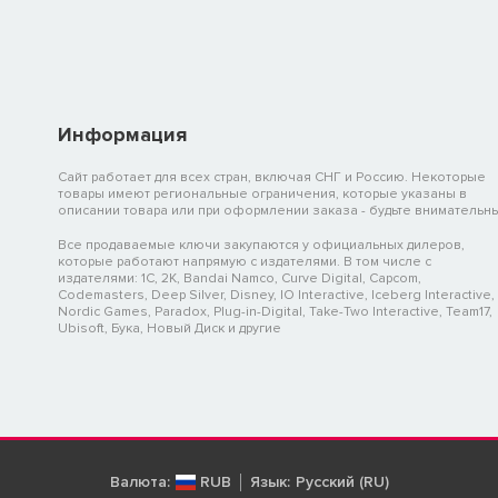
Информация
Сайт работает для всех стран, включая СНГ и Россию. Некоторые
товары имеют региональные ограничения, которые указаны в
описании товара или при оформлении заказа - будьте внимательны
Все продаваемые ключи закупаются у официальных дилеров,
которые работают напрямую с издателями. В том числе с
издателями: 1C, 2K, Bandai Namco, Curve Digital, Capcom,
Codemasters, Deep Silver, Disney, IO Interactive, Iceberg Interactive,
Nordic Games, Paradox, Plug-in-Digital, Take-Two Interactive, Team17,
Ubisoft, Бука, Новый Диск и другие
Валюта:
RUB
Язык:
Русский (RU)