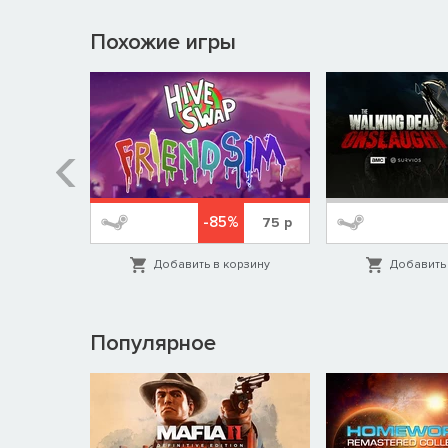
Похожие игры
-85%
689
р
75
р
орзину
Добавить в корзину
Добавить 
Популярное