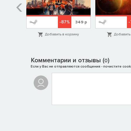
%
-87%
-
249
р
349
р
орзину
Добавить в корзину
Добавить 
Комментарии и отзывы (
)
0
Если у Вас не отправляются сообщения - почистите cooki