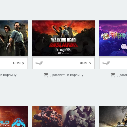
639
р
889
р
в корзину
Добавить в корзину
Добав