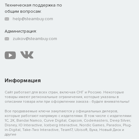
Техническая поддержка по
общим вопросам:
help@steambuy.com
Администрация:
zuikov@steambuy.com
Информация
Сайт работает для всех стран, включая СНГ и Россию. Некоторые
товары имеют региональные ограничения, которые указаны в
описании товара или при оформлении заказа - будьте внимательны!
Все продаваемые ключи закупаются у официальных дилеров,
которые работают напрямую с издателями. В том числе с издателями:
1C, 2K, Bandai Namco, Curve Digital, Capcom, Codemasters, Deep Silver,
Disney, IO Interactive, Iceberg Interactive, Nordic Games, Paradox, Plug-
in-Digital, Take-Two Interactive, Team17, Ubisoft, Бука, Новый Диск и
другие