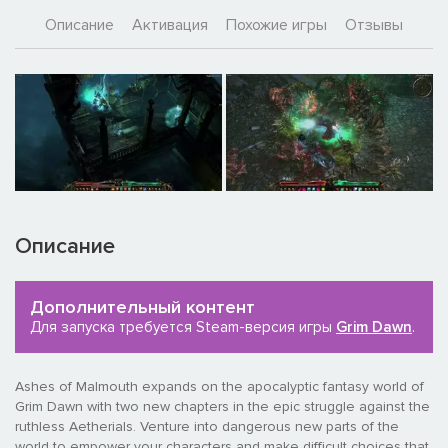
Описание
Активация
Похожие игры
Отзывы
Описание
Дополнительный контент
Для запуска требуется Steam-версия игры
Grim Dawn
.
Ashes of Malmouth expands on the apocalyptic fantasy world of
Grim Dawn with two new chapters in the epic struggle against the
ruthless Aetherials. Venture into dangerous new parts of the
world to empower your characters and make difficult choices that