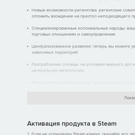
Новые возможности регентства: регентские совет
отложить вхождение на престол неподходящего п
Специализированные колониальные народы: ваши
торговых отношениях и самоуправлении.
Централизованное развитие: теперь вы можете у
зависимых территорий.
Разграбление столицы: на условиях мирного дого
центральную метрополию.
Расширение инфраструктуры: провинции могут рас
народам создавать богатые центры за умеренные
Показ
Централизованное государство: потратив неиспо
правительства.
Тотемизм: поклоняющиеся тотемам народы могут 
Активация продукта в Steam
навыки, которые были у тех при жизни.
Если не установлен Steam клиент, скачайте его д