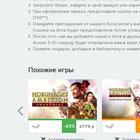
Памятники: начинайте и улучшайте грандиозные п
Запустите Steam, зайдите в свой аккаунт или заре
При оформлении заказа, предоставьте ссылку на
Новые модели единиц: обновлен вид армий юго-в
(765***).
полинезийский.
Ожидайте приглашения от нашего бота (если у вас
(ссылка на бота будет предоставлена после успеш
Прочее: возможность проводить ковровые осады,
После того, как вы добавите нашего бота в друзь
наследников за право на престол и другие измен
более 5-30 секунд) будет отправлена вам в виде п
Примите подарок, добавьте в Библиотеку и нажмит
Похожие игры
-49%
СКОРО
2779
р
орзину
Добавить в корзину
Добавить 