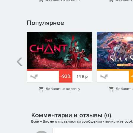
Популярное
%
-93%
-
599
р
149
р
орзину
Добавить в корзину
Добавить 
Комментарии и отзывы (
)
0
Если у Вас не отправляются сообщения - почистите cooki