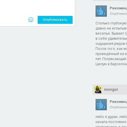
Рекомен
Опубликова
Опубликовать
Столько глубокую 
давно не испытыва
веселье. Бывает гр
в себе удивитель
ощущения рядом м
После того, как м
проведённый за и
пят. Потрясающий 
Целую в Барселону.
mongol
Рекомен
Опубликова
либо я дурак, либ
начала постоянно 