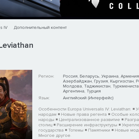
s IV
Дополнительный контент
 Leviathan
Регион:
Россия, Беларусь, Украина, Армения
Азербайджан, Грузия, Кыргизстан, 
Молдова, Таджикистан, Туркмениста
Аргентина, Турция
Язык:
Английский (Интерфейс)
Особенности Europa Universalis IV: Leviathan: ◾ 
народам ◾ Новые права регента ◾ Особые ко
народы ◾ Централизованное развитие ◾ Разгр
столиц ◾ Расширение инфраструктуры ◾ Укрепл
государства ◾ Тотемы ◾ Памятники ◾ Новые мод
Многое другое.