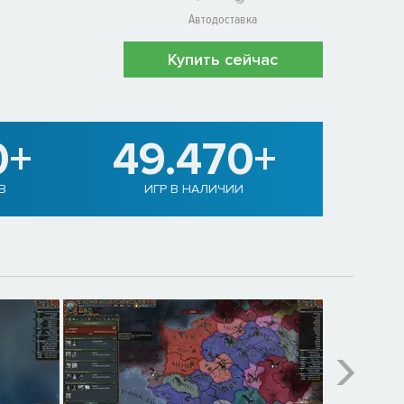
Автодоставка
Купить сейчас
0+
49.470+
В
ИГР В НАЛИЧИИ