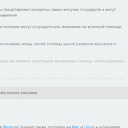
ы представляют интересы самых могучих государств и могут
равителя.
 колонии могут сосредоточить внимание на военной помощи,
величивать мощь своей столицы ценой развития вассалов и
вора вы можете опустошить вражескую столицу, чтобы улучшить
ти, воздвигая новые постройки и цехи, что позволит даже малым
 вложения.
ать полное описание
льзованные очки реформ, можно уменьшить стоимость
почитать пантеоны своих прошлых лидеров, получая бонусом
ля
Windows
(клиент также доступен на
Mac
и
Linux
) и установите.