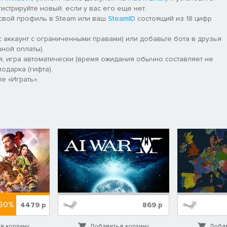
роекты, чтобы добавить своей империи бонусы.
гистрируйте новый, если у вас его еще нет.
 свой профиль в Steam или ваш
SteamID
состоящий из 18 цифр
осточных азиатских народов, включая индонезийский и
 аккаунт с ограниченными правами) или добавьте бота в друзья
ной оплаты).
 проектирование транспорта для плутократов, соревнование
я, игра автоматически (время ожидания обычно составляет не
ения.
одарка (гифта).
е «Играть».
-50%
4479
р
869
р
в корзину
Добавить в корзину
Добав