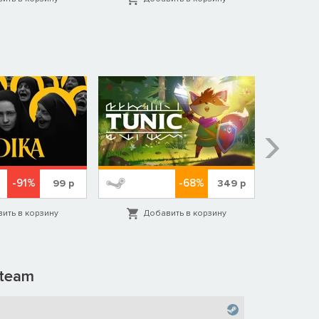
-91%
-68%
99
р
349
р
ить в корзину
Добавить в корзину
Д
team