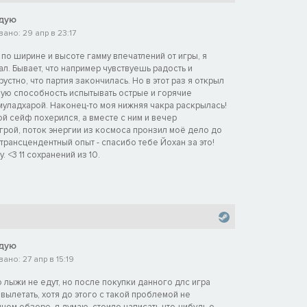
дую
но: 29 апр в 23:17
по ширине и высоте гамму впечатлений от игры, я
л. Бывает, что например чувствуешь радость и
устно, что партия закончилась. Но в этот раз я открыл
ную способность испытывать острые и горячие
уладхарой. Наконец-то моя нижняя чакра раскрылась!
ой сейф похерился, а вместе с ним и вечер
грой, поток энергии из космоса пронзил моё дело до
трансцендентный опыт - спасибо тебе Йохан за это!
 <3 11 сохранений из 10.
дую
но: 27 апр в 15:19
о лыжи не едут, но после покупки данного длс игра
вылетать, хотя до этого с такой проблемой не