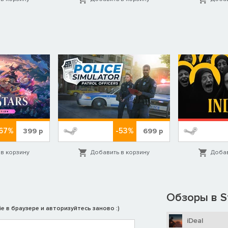
67%
-53%
399
р
699
р
в корзину
Добавить в корзину
Добав
Обзоры в S
e в браузере и авторизуйтесь заново :)
iDeal