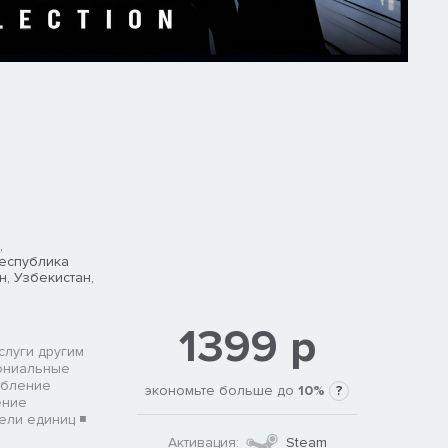
,
Республика
н, Узбекистан,
1399 р
Услуги другим
лониальные
абление
экономьте больше до
10%
?
ение
ели единиц ◾
Активация:
Steam