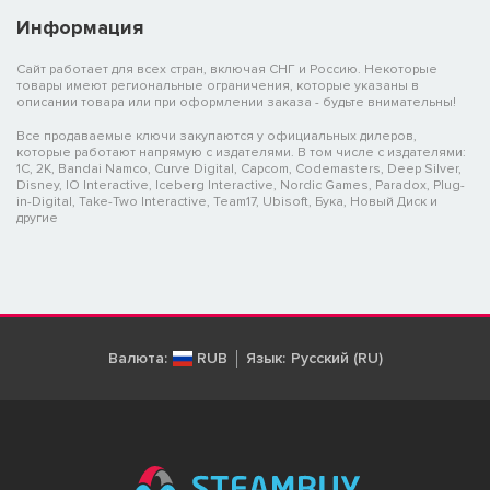
Информация
Сайт работает для всех стран, включая СНГ и Россию. Некоторые
товары имеют региональные ограничения, которые указаны в
описании товара или при оформлении заказа - будьте внимательны!
Все продаваемые ключи закупаются у официальных дилеров,
которые работают напрямую с издателями. В том числе с издателями:
1C, 2K, Bandai Namco, Curve Digital, Capcom, Codemasters, Deep Silver,
Disney, IO Interactive, Iceberg Interactive, Nordic Games, Paradox, Plug-
in-Digital, Take-Two Interactive, Team17, Ubisoft, Бука, Новый Диск и
другие
Валюта:
RUB
Язык:
Русский (RU)