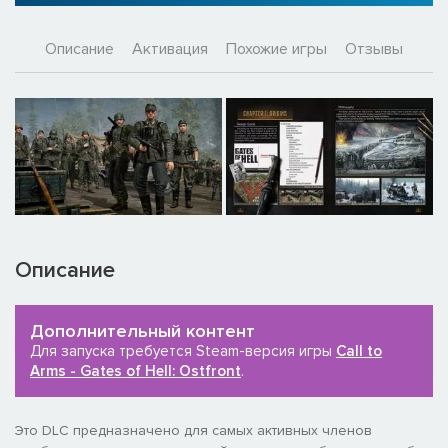
Описание
Активация
Похожие игры
Отзывы
Описание
Дополнительный контент
Для запуска требуется Steam-версия игры
Call to
Arms - Gates of Hell: Ostfront
.
Это DLC предназначено для самых активных членов