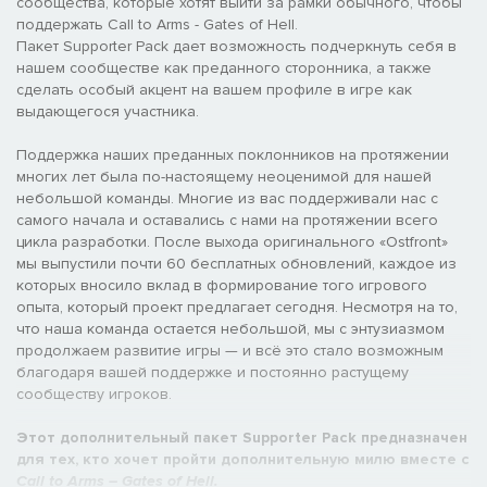
сообщества, которые хотят выйти за рамки обычного, чтобы
поддержать Call to Arms - Gates of Hell.
Пакет Supporter Pack дает возможность подчеркнуть себя в
нашем сообществе как преданного сторонника, а также
сделать особый акцент на вашем профиле в игре как
выдающегося участника.
Поддержка наших преданных поклонников на протяжении
многих лет была по-настоящему неоценимой для нашей
небольшой команды. Многие из вас поддерживали нас с
самого начала и оставались с нами на протяжении всего
цикла разработки. После выхода оригинального «Ostfront»
мы выпустили почти 60 бесплатных обновлений, каждое из
которых вносило вклад в формирование того игрового
опыта, который проект предлагает сегодня. Несмотря на то,
что наша команда остается небольшой, мы с энтузиазмом
продолжаем развитие игры — и всё это стало возможным
благодаря вашей поддержке и постоянно растущему
сообществу игроков.
Этот дополнительный пакет Supporter Pack предназначен
для тех, кто хочет пройти дополнительную милю вместе с
Call to Arms – Gates of Hell.