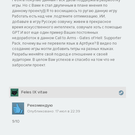
Ребята покупаю данный Pack дабы поддержать разработку
игры. Но с Вами я стал двуличным в плане мнения по
данному проекту))) Я то восхищаюсь то ругаю данную игру.
Работать есть над чем ,подтяните оптимизацию, ИИ,
добавьте в игру Русскую озвучку, живем в прекрасное
время искусственного интеллекта, озвучьте хоть с помощью
GPT.И вот еще один пример Ваших постоянных
недоработок в данном Call to Arms - Gates of Hell: Supporter
Pack, почему вы не перевели язык в Артбуке? В видео по
созданию игры могли добавить титры на разных языках.
Разрабы меняйте свой подход и отношение к своей
аудитории. В целом Вам успехов и спасибо на том что не
забросили проект.
Feles IX vitae
Рекомендую
Опубликовано: 17 июл в 22:39
9/10