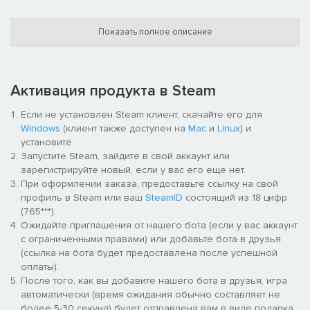
Хотя базовая игра уже предлагает полноценный игровой
опыт и продолжает регулярно обновляться, это издание
Показать полное описание
дает возможность энтузиастам внести свой вклад в
дальнейшее развитие франшизы.
Ваша поддержка напрямую помогает нам инвестировать в
долгосрочные улучшения: модернизацию движка,
Активация продукта в Steam
устранение технических ограничений и реализацию давно
ожидаемых функций.
Если не установлен Steam клиент, скачайте его для
Windows
(клиент также доступен на
Mac
и
Linux
) и
Вам не нужно покупать этот комплект, чтобы наслаждаться
установите.
игрой, но все же, если вы решите купить его, то поможете
Запустите Steam, зайдите в свой аккаунт или
сформировать будущее игры — и за это мы вам невероятно
зарегистрируйте новый, если у вас его еще нет.
благодарны.
При оформлении заказа, предоставьте ссылку на свой
В то же время это DLC позволяет нашим самым щедрым
профиль в Steam или ваш
SteamID
состоящий из 18 цифр
сторонникам выделиться и получить заслуженное признание
(765***).
за их невероятную поддержку.
Ожидайте приглашения от нашего бота (если у вас аккаунт
с ограниченными правами) или добавьте бота в друзья
Пакет Supporter Pack не содержит игрового контента — это
(ссылка на бота будет предоставлена после успешной
принципиальное решение, чтобы гарантировать отсутствие
оплаты).
платных игровых элементов.
После того, как вы добавите нашего бота в друзья, игра
автоматически (время ожидания обычно составляет не
Вместо этого Supporter Pack предлагает закулисный контент,
более 5-30 секунд) будет отправлена вам в виде подарка