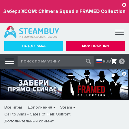
Забери
XCOM: Chimera Squad
и
FRAMED Collection
бесплатно
ПОДДЕРЖКА
МОИ ПОКУПКИ
RUB
0
Все игры
Дополнения
Steam
Call to Arms - Gates of Hell: Ostfront
Дополнительный контент