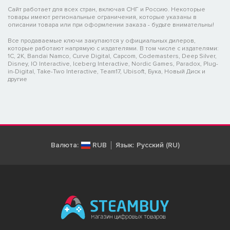
Сайт работает для всех стран, включая СНГ и Россию. Некоторые
товары имеют региональные ограничения, которые указаны в
описании товара или при оформлении заказа - будьте внимательны!
Все продаваемые ключи закупаются у официальных дилеров,
которые работают напрямую с издателями. В том числе с издателями:
1C, 2K, Bandai Namco, Curve Digital, Capcom, Codemasters, Deep Silver,
Disney, IO Interactive, Iceberg Interactive, Nordic Games, Paradox, Plug-
in-Digital, Take-Two Interactive, Team17, Ubisoft, Бука, Новый Диск и
другие
Валюта:
RUB
Язык:
Русский (RU)