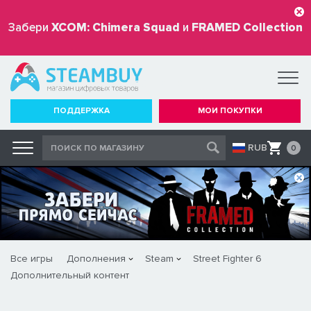
Забери
XCOM: Chimera Squad
и
FRAMED Collection
бесплатно
ПОДДЕРЖКА
МОИ ПОКУПКИ
RUB
0
Все игры
Дополнения
Steam
Street Fighter 6
Дополнительный контент