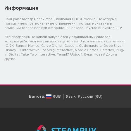
Информация
Сайт работает для всех стран, включая СНГ и Россию. Некоторые
товары имеют региональные ограничения, которые указаны в
описании товара или при оформлении заказа - будьте внимательны!
Все продаваемые ключи закупаются у официальных дилеров,
которые работают напрямую с издателями. В том числе с издателями:
1C, 2K, Bandai Namco, Curve Digital, Capcom, Codemasters, Deep Silver,
Disney, IO Interactive, Iceberg Interactive, Nordic Games, Paradox, Plug-
in-Digital, Take-Two Interactive, Team17, Ubisoft, Бука, Новый Диск и
другие
Валюта:
RUB
Язык:
Русский (RU)