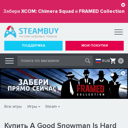
Забери
XCOM: Chimera Squad
и
FRAMED Collection
бесплатно
ПОДДЕРЖКА
МОИ ПОКУПКИ
RUB
0
Все игры
Игры
Steam
Купить A Good Snowman Is Hard