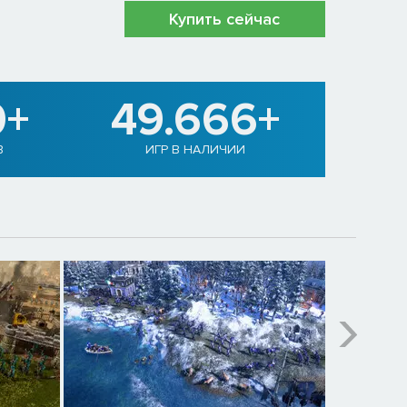
Купить сейчас
0+
49.666+
В
ИГР В НАЛИЧИИ