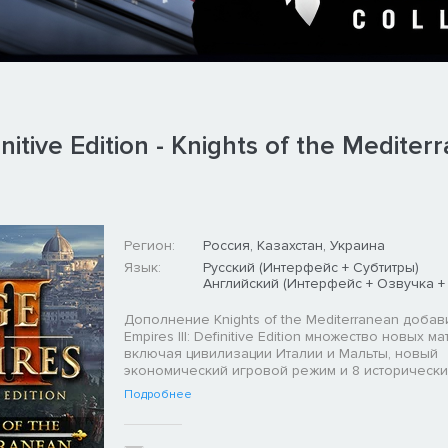
nitive Edition - Knights of the Mediter
Регион:
Россия, Казахстан, Украина
Язык:
Русский (Интерфейс + Субтитры)
Английский (Интерфейс + Озвучка +
Дополнение Knights of the Mediterranean добави
Empires III: Definitive Edition множество новых м
включая цивилизации Италии и Мальты, новый
экономический игровой режим и 8 исторических
Подробнее