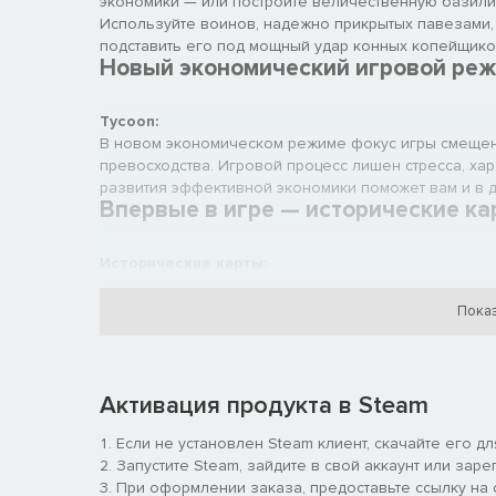
экономики — или постройте величественную базили
Используйте воинов, надежно прикрытых павезами,
подставить его под мощный удар конных копейщико
Новый экономический игровой ре
Tycoon:
В новом экономическом режиме фокус игры смещен
превосходства. Игровой процесс лишен стресса, хар
развития эффективной экономики поможет вам и в друг
Впервые в игре — исторические ка
Исторические карты:
8 новых исторических карт — это совершенно новый под
Ландшафт новых карт создается случайным образом
Показ
карта предлагает уникальную цель, основанную на 
Итальянские войны
Восьмидесятилетняя война
Потоп
Активация продукта в Steam
Великая Турецкая война
Северная война
Если не установлен Steam клиент, скачайте его д
Наполеоновские войны
Запустите Steam, зайдите в свой аккаунт или заре
Русско-турецкие войны
При оформлении заказа, предоставьте ссылку на