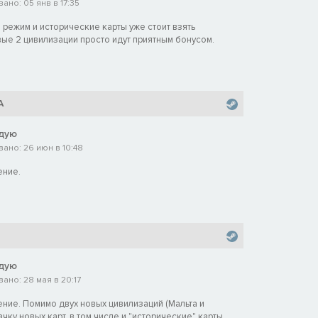
ано: 05 янв в 17:35
режим и исторические карты уже стоит взять
ые 2 цивилизации просто идут приятным бонусом.
A
дую
ано: 26 июн в 10:48
ение.
дую
ано: 28 мая в 20:17
ние. Помимо двух новых цивилизаций (Мальта и
ачку новых карт, в том числе и "исторические" карты,