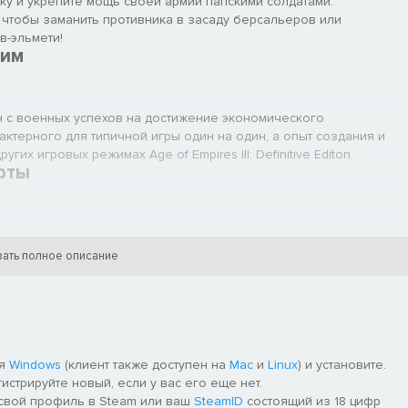
ку и укрепите мощь своей армии папскими солдатами.
 чтобы заманить противника в засаду берсальеров или
в-эльмети!
жим
 с военных успехов на достижение экономического
актерного для типичной игры один на один, а опыт создания и
их игровых режимах Age of Empires III: Definitive Editon.
рты
ход к случайным картам в Age of Empires III: Definitive Edition.
, переигрывать их можно до бесконечности — но при этом кажда
ать полное описание
самых знаменитых военных конфликтах в Европе.
ля
Windows
(клиент также доступен на
Mac
и
Linux
) и установите.
гистрируйте новый, если у вас его еще нет.
 свой профиль в Steam или ваш
SteamID
состоящий из 18 цифр