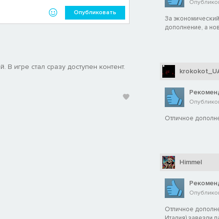
Опубликов
Опубликовать
За экономический 
дополнение, а нов
 В игре стал сразу доступен контент.
krokokot_U
Рекомен
Опубликов
Отличное дополн
Himmel
Рекомен
Опубликов
Отличное дополне
Италия) завезли п