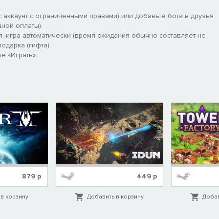
 аккаунт с ограниченными правами) или добавьте бота в друзья
ной оплаты).
я, игра автоматически (время ожидания обычно составляет не
одарка (гифта).
е «Играть».
879
р
449
р
в корзину
Добавить в корзину
Добав