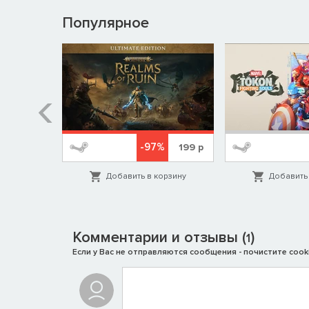
Популярное
%
-97%
1999
р
199
р
орзину
Добавить в корзину
Добавить 
Комментарии и отзывы (
)
1
Если у Вас не отправляются сообщения - почистите cooki