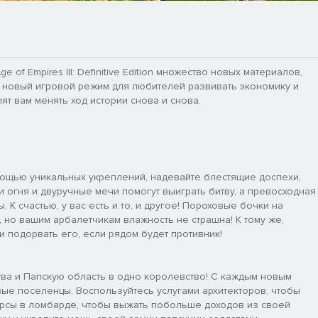
e of Empires III: Definitive Edition множество новых материалов,
 новый игровой режим для любителей развивать экономику и
ят вам менять ход истории снова и снова.
ощью уникальных укреплений, надевайте блестящие доспехи,
 огня и двуручные мечи помогут выиграть битву, а превосходная
 К счастью, у вас есть и то, и другое! Пороховые бочки на
 но вашим арбалетчикам влажность не страшна! К тому же,
 подорвать его, если рядом будет противник!
тва и Папскую область в одно королевство! С каждым новым
вые поселенцы. Воспользуйтесь услугами архитекторов, чтобы
урсы в ломбарде, чтобы выжать побольше доходов из своей