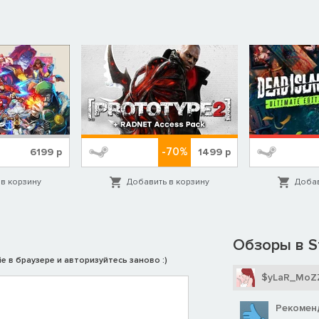
-70%
6199
р
1499
р
в корзину
Добавить в корзину
Добав
Обзоры в S
e в браузере и авторизуйтесь заново :)
$yLaR_MoZ
Рекомен