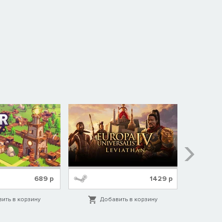
689
р
1429
р
ить в корзину
Добавить в корзину
Д