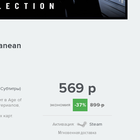
ranean
569 р
 Субтитры)
т в Age of
-37%
899 р
экономия
атериалов,
 карт.
Активация:
Steam
Мгновенная доставка