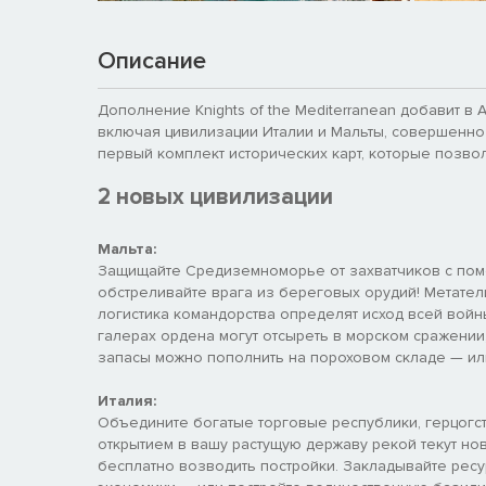
Описание
Дополнение Knights of the Mediterranean добавит в Ag
включая цивилизации Италии и Мальты, совершенно
первый комплект исторических карт, которые позвол
2 новых цивилизации
Мальта:
Защищайте Средиземноморье от захватчиков с пом
обстреливайте врага из береговых орудий! Метатели
логистика командорства определят исход всей войны.
галерах ордена могут отсыреть в морском сражении,
запасы можно пополнить на пороховом складе — или
Италия:
Объедините богатые торговые республики, герцогс
открытием в вашу растущую державу рекой текут но
бесплатно возводить постройки. Закладывайте рес