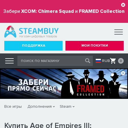
Забери
XCOM: Chimera Squad
и
FRAMED Collection
бесплатно
ПОДДЕРЖКА
МОИ ПОКУПКИ
RUB
0
Все игры
Дополнения
Steam
Купить Age of Empires III: