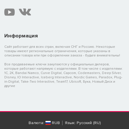
Информация
Сайт работает для всех стран, включая СНГ и Россию. Некоторые
товары имеют региональные ограничения, которые указаны в
описании товара или при оформлении заказа - будьте внимательны!
Все продаваемые ключи закупаются у официальных дилеров,
которые работают напрямую с издателями. В том числе с издателями:
1C, 2K, Bandai Namco, Curve Digital, Capcom, Codemasters, Deep Silver,
Disney, IO Interactive, Iceberg Interactive, Nordic Games, Paradox, Plug-
in-Digital, Take-Two Interactive, Team17, Ubisoft, Бука, Новый Диск и
другие
Валюта:
RUB
Язык:
Русский (RU)