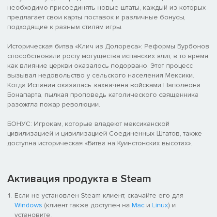
необходимо присоединять новые штаты, каждый из которых
предлагает свои карты поставок и различные бонусы,
подходящие к разным стилям игры.
Историческая битва «Клич из Долореса»: Реформы Бурбонов
способствовали росту могущества испанских элит, в то время
как влияние церкви оказалось подорвано. Этот процесс
вызывал недовольство у сельского населения Мексики.
Когда Испания оказалась захвачена войсками Наполеона
Бонапарта, пылкая проповедь католического священника
разожгла пожар революции.
БОНУС: Игрокам, которые владеют мексиканской
цивилизацией и цивилизацией Соединенных Штатов, также
доступна историческая «Битва на Куинстонских высотах».
Активация продукта в Steam
Если не установлен Steam клиент, скачайте его для
Windows
(клиент также доступен на
Mac
и
Linux
) и
установите.