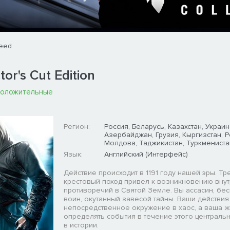
reed
tor's Cut Edition
положительные
Регион:
Россия, Беларусь, Казахстан, Украин
Азербайджан, Грузия, Кыргизстан, 
Молдова, Таджикистан, Туркмениста
Язык:
Английский (Интерфейс)
Действие происходит в 1191 году нашей эры. Тр
крестовый поход привел к возникновению вну
противоречий в Святой Земле. Вы ассасин, б
воин, окутанный завесой тайны. Ваши действия
непосредственное окружение в хаос, а ваша ж
определять события в течение этого централь
в истории.