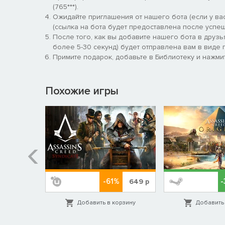
(765***).
Ожидайте приглашения от нашего бота (если у вас
(ссылка на бота будет предоставлена после успеш
После того, как вы добавите нашего бота в друзь
более 5-30 секунд) будет отправлена вам в виде п
Примите подарок, добавьте в Библиотеку и нажмит
Похожие игры
-61%
-
829
р
649
р
орзину
Добавить в корзину
Добавить 