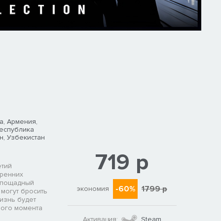
а, Армения,
Республика
н, Узбекистан
719 р
етий
тренних
еспощадный
-60%
1799 р
экономия
 могут бросить
изнь будет
ного момента
Активация:
Steam