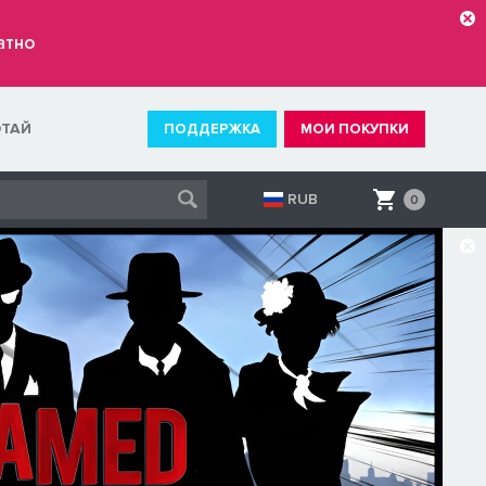
атно
ОТАЙ
ПОДДЕРЖКА
МОИ ПОКУПКИ
RUB
0