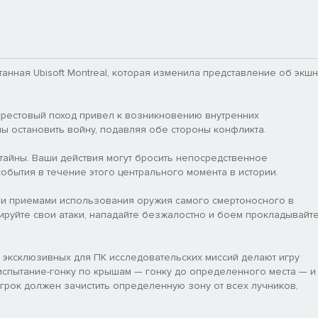
танная Ubisoft Montreal, которая изменила представление об экшн
 крестовый поход привел к возникновению внутренних
ны остановить войну, подавляя обе стороны конфликта.
тайны. Ваши действия могут бросить непосредственное
обытия в течение этого центрального момента в истории.
й и приемами использования оружия самого смертоносного в
ируйте свои атаки, нападайте безжалостно и боем прокладывайт
 эксклюзивных для ПК исследовательских миссий делают игру
спытание-гонку по крышам — гонку до определенного места — и
игрок должен зачистить определенную зону от всех лучников,