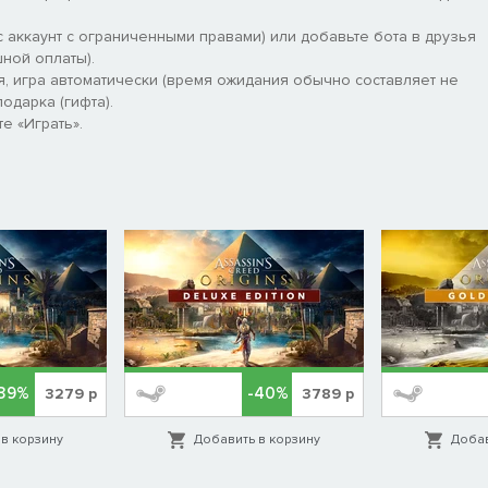
 аккаунт с ограниченными правами) или добавьте бота в друзья
ной оплаты).
я, игра автоматически (время ожидания обычно составляет не
одарка (гифта).
е «Играть».
39%
-40%
3279
р
3789
р
в корзину
Добавить в корзину
Добав