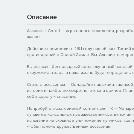
Описание
Assassin's Creed — игра нового поколения, разрабо
жанре.
Действие происходит в 1191 году нашей эры. Третий
противоречий в Святой Земле. Вы, Альтаир, намере
Вы ассасин, беспощадный воин, окутанный завесой 
окружение в хаос, а ваша жизнь будет определять с
Станьте ассасином — Овладейте навыками, тактико
истории и наиболее секретного клана воинов. План
себе дорогу к спасению.
Попробуйте эксклюзивный контент для ПК — Четыре
лучше ее консольных предшественников, включая и
испытание на скрытное уничтожение лучников, где 
чтобы помочь дружественным ассасинам.