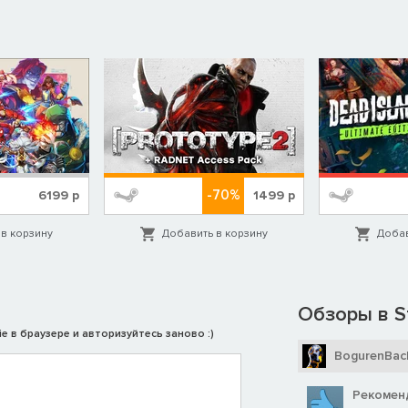
-70%
6199
р
1499
р
в корзину
Добавить в корзину
Добав
Обзоры в S
e в браузере и авторизуйтесь заново :)
BogurenBac
Рекомен