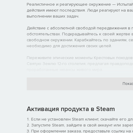
Реалистичное и реагирующее окружение — Испытайт
действия имеют последствия. Люди реагируют на ваш
выполнении ваших задач.
Действие с абсолютной свободой передвижения в пр
обстоятельствах. Подкрадывайтесь к своей жертве 
свободном окружении. Карабкайтесь по зданиям, сед
необходимо для достижения своих целей.
Переживите эпические моменты Крестовых походов —
Святую Землю 12-го столетия, предлагая правдопо
проработанные нюансы живого мира.
Напряженное действие с корнями в реальности — И
Показ
анимацией. Используйте широкий набор средневеков
врагами.
Игровой процесс нового поколения — Патентованны
Активация продукта в Steam
поколения делает возможным органичный игровой д
управления, реалистичное взаимодействие с окруж
Если не установлен Steam клиент, скачайте его д
Запустите Steam, зайдите в свой аккаунт или заре
При оформлении заказа, предоставьте ссылку на