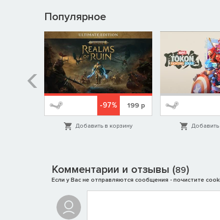
Популярное
%
-97%
1999
р
199
р
орзину
Добавить в корзину
Добавить 
Комментарии и отзывы (
)
89
Если у Вас не отправляются сообщения - почистите cooki