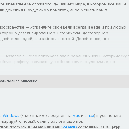
е впечатление от живого, дышащего мира, в котором все ваши
и действия и будут либо помогать, либо мешать вам в
остранстве — Устраняйте свои цели всегда, везде и при любых
в хорошо детализированном, исторически достоверном,
лайте лошадей, сливайтесь с толпой. Делайте все, что
 Assassin's Creed погружает вас в реалистичную и историческу
добную графику, окружающую обстановку и неуловимые, но
нтенсивное действие смешанное с подвижной и точной
ать полное описание
ого оружия в реалистичных дуэлях на мечах лицом к лицу с
й движок, разработанный «с нуля» для консолей нового
изайн, предлагающий открытый геймплей, интуитивную схему
ением и подвижную, но точную боевую механику.
ля
Windows
(клиент также доступен на
Mac
и
Linux
) и установите.
гистрируйте новый, если у вас его еще нет.
 свой профиль в Steam или ваш
SteamID
состоящий из 18 цифр