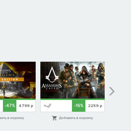
-47%
-16%
4799
р
2259
р
ить в корзину
Добавить в корзину
Д