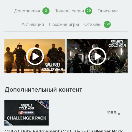
Дополнения
Товары серии
Описание
2
29
Активация
Похожие игры
Отзывы
169
Дополнительный контент
1189
р
Call of Duty Endowment (C.O.D.E.) - Challenger Pack