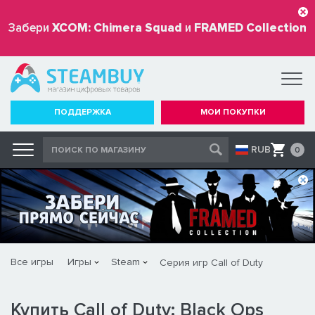
Забери
XCOM: Chimera Squad
и
FRAMED Collection
бесплатно
ПОДДЕРЖКА
МОИ ПОКУПКИ
RUB
0
Все игры
Игры
Steam
Серия игр Call of Duty
Купить Call of Duty: Black Ops