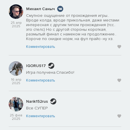
Михаил Саныч
Смутное ощущение от прохождения игры..
Вроде колда, вроде прикольная, даже местами
25 апр
интересная с другим типом прохождения (тсс..
2025
это стелс) Но с другой стороны короткая,
размытый финал с намеком на продолжение..
Короче по скидке норм, на фул прайс- ну хз.
Комментировать
IGORUS17
Игра получена.Спасибо!
16 апр
Комментировать
2025
Narik152rus
Все СУПЕР
25 фев
Комментировать
2025