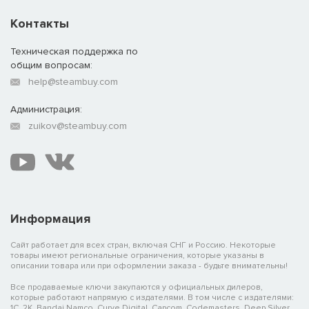
Контакты
Техническая поддержка по
общим вопросам:
help@steambuy.com
Администрация:
zuikov@steambuy.com
Информация
Сайт работает для всех стран, включая СНГ и Россию. Некоторые
товары имеют региональные ограничения, которые указаны в
описании товара или при оформлении заказа - будьте внимательны!
Все продаваемые ключи закупаются у официальных дилеров,
которые работают напрямую с издателями. В том числе с издателями:
1C, 2K, Bandai Namco, Curve Digital, Capcom, Codemasters, Deep Silver,