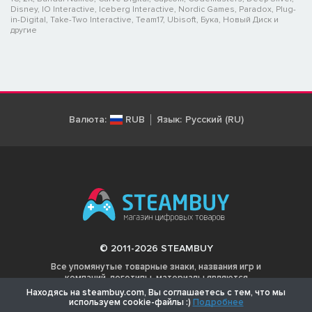
Disney, IO Interactive, Iceberg Interactive, Nordic Games, Paradox, Plug-
in-Digital, Take-Two Interactive, Team17, Ubisoft, Бука, Новый Диск и
другие
Валюта:
RUB
Язык:
Русский (RU)
© 2011-2026 STEAMBUY
Все упомянутые товарные знаки, названия игр и
компаний, логотипы, материалы являются
собственностью соответствующих владельцев.
Находясь на steambuy.com, Вы соглашаетесь с тем, что мы
используем cookie-файлы :)
Подробнее