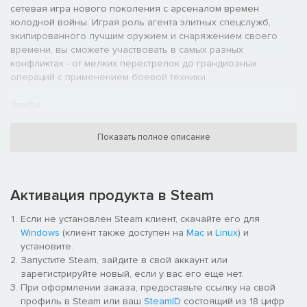
сетевая игра нового поколения с арсеналом времен
холодной войны. Играя роль агента элитных спецслужб,
экипированного лучшим оружием и снаряжением своего
времени, вы сможете участвовать в самых разных
конфликтах - от мелких перестрелок до грандиозных
операций с применением боевой техники.
Зомби
Узнайте правду о зловещих экспериментах времен холодной
войны, породивших новую угрозу нашествия живых
Показать полное описание
мертвецов, в жутком и увлекательном режиме совместной
игры.
Получите набор оружия "Конфронтация"!
Активация продукта в Steam
Приобретите цифровую версию Call of Duty®: Black Ops Cold
War и получите игровой набор оружия 'Противостояние'.
Если не установлен Steam клиент, скачайте его для
Windows
(клиент также доступен на
Mac
и
Linux
) и
Капитан Прайс включен при покупке игры
установите.
Все нынешние владельцы и будущие покупатели Black Ops
Запустите Steam, зайдите в свой аккаунт или
Cold War получат этот легендарный облик исполнителя.
зарегистрируйте новый, если у вас его еще нет.
При оформлении заказа, предоставьте ссылку на свой
профиль в Steam или ваш
SteamID
состоящий из 18 цифр