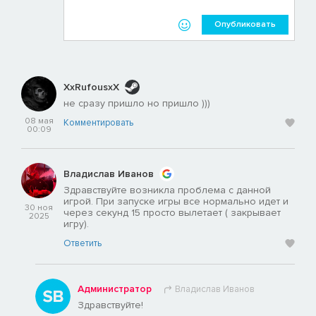
Опубликовать
XxRufousxX
не сразу пришло но пришло )))
08 мая
Комментировать
00:09
Владислав Иванов
Здравствуйте возникла проблема с данной
игрой. При запуске игры все нормально идет и
30 ноя
через секунд 15 просто вылетает ( закрывает
2025
игру).
Ответить
Администратор
Владислав Иванов
Здравствуйте!