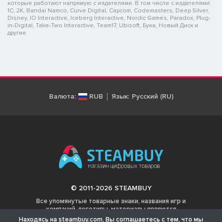
которые работают напрямую с издателями. В том числе с издателями:
1C, 2K, Bandai Namco, Curve Digital, Capcom, Codemasters, Deep Silver,
Disney, IO Interactive, Iceberg Interactive, Nordic Games, Paradox, Plug-
in-Digital, Take-Two Interactive, Team17, Ubisoft, Бука, Новый Диск и
другие
Валюта:
RUB
Язык:
Русский (RU)
© 2011-2026 STEAMBUY
Все упомянутые товарные знаки, названия игр и
компаний, логотипы, материалы являются
собственностью соответствующих владельцев.
Находясь на steambuy.com, Вы соглашаетесь с тем, что мы