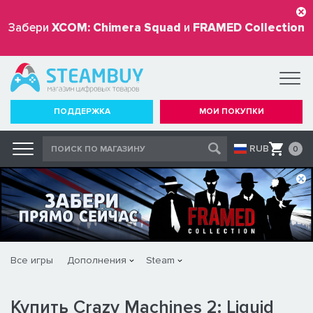
Забери
XCOM: Chimera Squad
и
FRAMED Collection
бесплатно
ПОДДЕРЖКА
МОИ ПОКУПКИ
RUB
0
Все игры
Дополнения
Steam
Купить Crazy Machines 2: Liquid