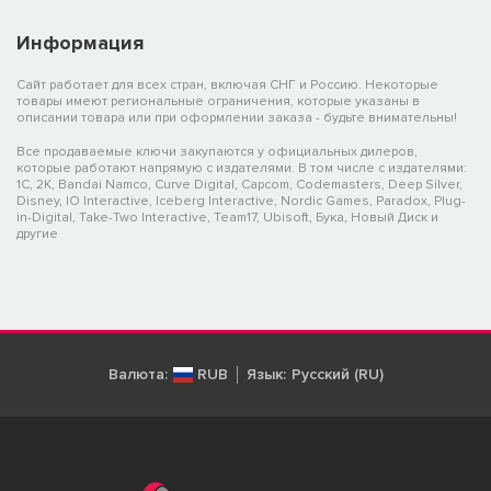
Информация
Сайт работает для всех стран, включая СНГ и Россию. Некоторые
товары имеют региональные ограничения, которые указаны в
описании товара или при оформлении заказа - будьте внимательны!
Все продаваемые ключи закупаются у официальных дилеров,
которые работают напрямую с издателями. В том числе с издателями:
1C, 2K, Bandai Namco, Curve Digital, Capcom, Codemasters, Deep Silver,
Disney, IO Interactive, Iceberg Interactive, Nordic Games, Paradox, Plug-
in-Digital, Take-Two Interactive, Team17, Ubisoft, Бука, Новый Диск и
другие
Валюта:
RUB
Язык:
Русский (RU)