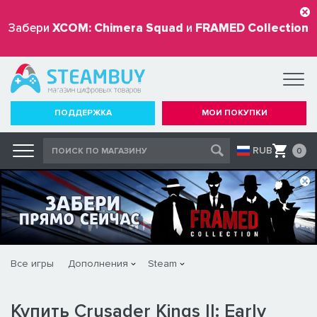
Забери
XCOM: Chimera Squad
и
FRAMED Collection
бесплатно
ПОДДЕРЖКА
МОИ ПОКУПКИ
RUB
0
Все игры
Дополнения
Steam
Купить Crusader Kings II: Early