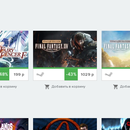
-48%
-43%
199
р
1029
р
в корзину
Добавить в корзину
Добав