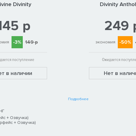
ivine Divinity
Divinity Antho
145 р
249 
-3%
149 р
-50%
омия
экономия
дается поступление
Ожидается поступл
ет в наличии
Нет в налич
Подробнее
НГ
йс + Озвучка)
ерфейс + Озвучка)