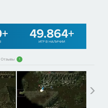
0+
49.864+
В
ИГР В НАЛИЧИИ
Отзывы
1