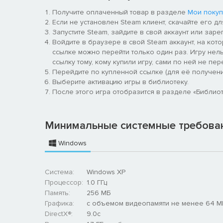
Получите оплаченный товар в разделе
Мои покуп
Если не установлен Steam клиент, скачайте его д
Запустите Steam, зайдите в свой аккаунт или заре
Войдите в браузере в свой Steam аккаунт, на кото
ссылке можно перейти только один раз. Игру нельз
ссылку тому, кому купили игру, сами по ней не пер
Перейдите по купленной ссылке (для её получения
Выберите активацию игры в библиотеку.
После этого игра отобразится в разделе «Библиотек
Минимальные системные требова
Windows
Система:
Windows XP
Процессор:
1.0 ГГц
Память:
256 MБ
Графика:
с объемом видеопамяти не менее 64 М
DirectX®:
9.0c