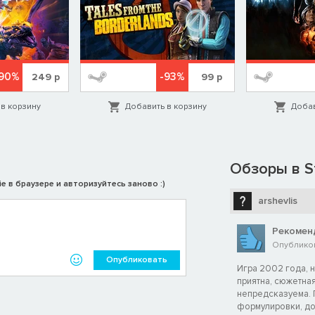
-90%
-93%
249
р
99
р
в корзину
Добавить в корзину
Добав
Обзоры в S
e в браузере и авторизуйтесь заново :)
arshevlis
Рекомен
Опубликов
Опубликовать
Игра 2002 года, н
приятна, сюжетная
непредсказуема. 
формулировки, до 