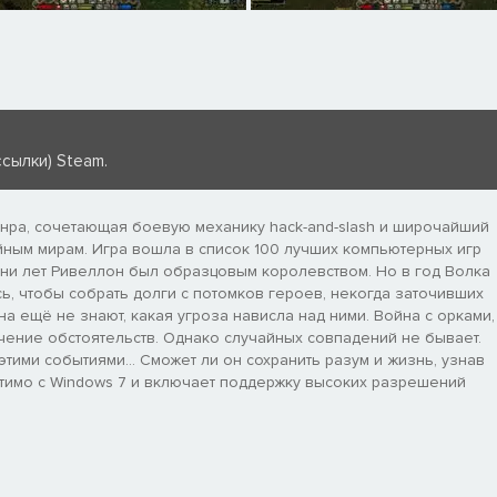
сылки) Steam.
жанра, сочетающая боевую механику hack-and-slash и широчайший
йным мирам. Игра вошла в список 100 лучших компьютерных игр
тни лет Ривеллон был образцовым королевством. Но в год Волка
ь, чтобы собрать долги с потомков героев, некогда заточивших
а ещё не знают, какая угроза нависла над ними. Война с орками,
ечение обстоятельств. Однако случайных совпадений не бывает.
а этими событиями… Сможет ли он сохранить разум и жизнь, узнав
тимо с Windows 7 и включает поддержку высоких разрешений