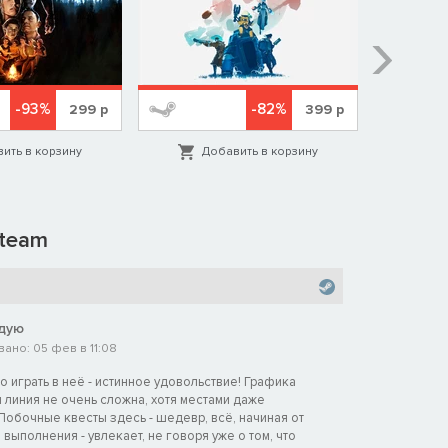
-93%
-82%
299
р
399
р
ить в корзину
Добавить в корзину
Д
team
дую
ано: 05 фев в 11:08
о играть в неё - истинное удовольствие! Графика
 линия не очень сложна, хотя местами даже
Побочные квесты здесь - шедевр, всё, начиная от
выполнения - увлекает, не говоря уже о том, что