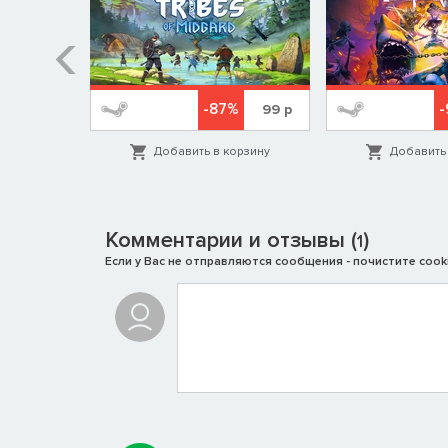
%
-87%
579
р
99
р
орзину
Добавить в корзину
Добавить 
Комментарии и отзывы (
)
1
Если у Вас не отправляются сообщения - почистите cooki