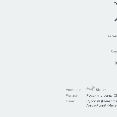
D
экон
Ожи
Н
Активация:
Steam
Регион:
Россия, страны С
Язык:
Русский (Интерфе
Английский (Инт