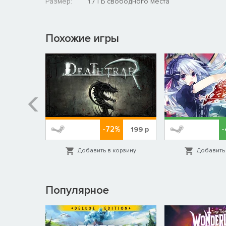
Размер:
1.7 ГБ свободного места
Похожие игры
-72%
579
р
199
р
орзину
Добавить в корзину
Добавить 
Популярное