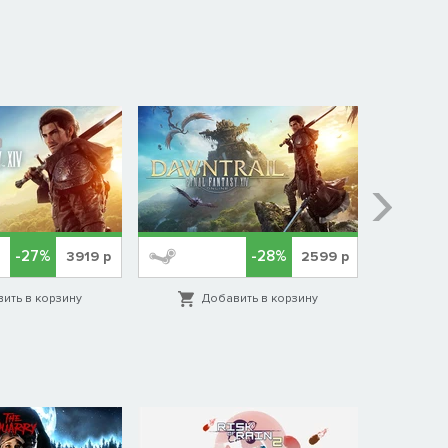
-27%
-28%
3919
р
2599
р
ить в корзину
Добавить в корзину
Д