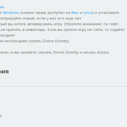
ки
.
ля
Windows
(клиент также доступен на
Mac
и
Linux
) и установите.
гистрируйте новый, если у вас его еще нет.
рый вы хотите активировать игру. Обратите внимание: по гифт-
я принять в инвентарь. Если вы купили игру не себе, то отдайте
еходите!
 необходимо купить Divine Divinity)
а», и вы сможете скачать Divine Divinity и начать играть.
ния
Б