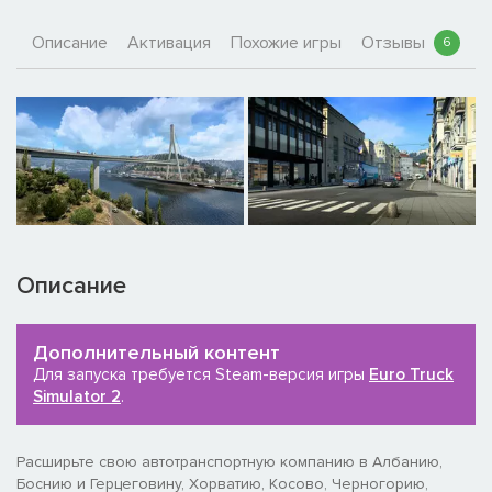
Описание
Активация
Похожие игры
Отзывы
6
Описание
Дополнительный контент
Для запуска требуется Steam-версия игры
Euro Truck
Simulator 2
.
Расширьте свою автотранспортную компанию в Албанию,
Боснию и Герцеговину, Хорватию, Косово, Черногорию,