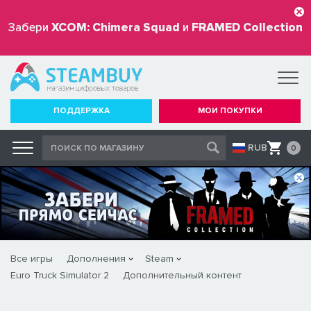
Забери
XCOM: Chimera Squad
и
FRAMED Collection
бесплатно
ПОДДЕРЖКА
МОИ ПОКУПКИ
RUB
0
Все игры
Дополнения
Steam
Euro Truck Simulator 2
Дополнительный контент