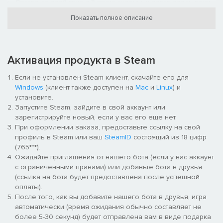
Доставьте свой груз в 3 промышленных порта вдоль реки
Дунай (Белград, Нови-Сад, Осиек)
Показать полное описание
Полюбуйтесь красотой исторических центров городов в
Сплите, Мостаре, Сараево, Приштине. и многое другое
Пересекайте границы на более чем 20 уникальных
контрольно-пропускных пунктах
Активация продукта в Steam
Наслаждайтесь живописной сельской местностью с 15
смотровых площадок и сфотографируйтесь на своем
Если не установлен Steam клиент, скачайте его для
грузовике у 20 знаковых достопримечательностей< /li>
Windows
(клиент также доступен на
Mac
и
Linux
) и
установите.
Запустите Steam, зайдите в свой аккаунт или
Помните, что помимо первоначальных
зарегистрируйте новый, если у вас его еще нет.
достопримечательностей, этот регион таит в себе скрытые
При оформлении заказа, предоставьте ссылку на свой
сокровища, ожидающие изучения. Будьте готовы, ведь
профиль в Steam или ваш
SteamID
состоящий из 18 цифр
следующее захватывающее приключение может быть уже
(765***).
не за горами.
Ожидайте приглашения от нашего бота (если у вас аккаунт
с ограниченными правами) или добавьте бота в друзья
(ссылка на бота будет предоставлена после успешной
оплаты).
После того, как вы добавите нашего бота в друзья, игра
автоматически (время ожидания обычно составляет не
более 5-30 секунд) будет отправлена вам в виде подарка