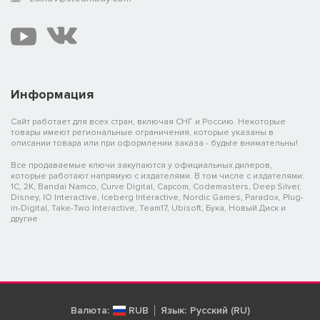
Информация
Сайт работает для всех стран, включая СНГ и Россию. Некоторые
товары имеют региональные ограничения, которые указаны в
описании товара или при оформлении заказа - будьте внимательны!
Все продаваемые ключи закупаются у официальных дилеров,
которые работают напрямую с издателями. В том числе с издателями:
1C, 2K, Bandai Namco, Curve Digital, Capcom, Codemasters, Deep Silver,
Disney, IO Interactive, Iceberg Interactive, Nordic Games, Paradox, Plug-
in-Digital, Take-Two Interactive, Team17, Ubisoft, Бука, Новый Диск и
другие
Валюта:
RUB
Язык:
Русский (RU)