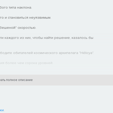
юбого типа наклона.
его и становиться неуязвимым.
 "бешеной" скоростью.
и каждого из них, чтобы найти решение, казалось бы
ободите обитателей космического архипелага "Hélicya".
ния более чем сорока уровней.
воими успехами с друзьями и командой разработчиков этого чуда.
ать полное описание
ки
.