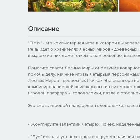
Описание
"FLY’N" - это компьютерная игра в которой вы упр
Речь идет о хранителях Лесных Миров - древесных
каждого из них может открыть вам решение, казало
Помогите спасти Лесные Миры от безумия коварного 
помочь делу, начните играть четырьмя персонажами
Лесных Миров - древесных Почках. Эта авантюра не
комбинирование действий каждого из них может от
игровой платформы, головоломки, пазла и отборнейше
Это смесь игровой платформы, головоломки, пазла и 
• Жонглируйте талантами четырех Почек, наделенн
• "Flyn" использует песню, как инструмент влияния