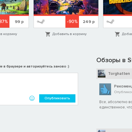
87%
-90%
99
р
249
р
в корзину
Добавить в корзину
Добав
Обзоры в S
e в браузере и авторизуйтесь заново :)
Torghatten
Рекомен
Опубликова
Опубликовать
Все, абсолютно вс
единственное, что