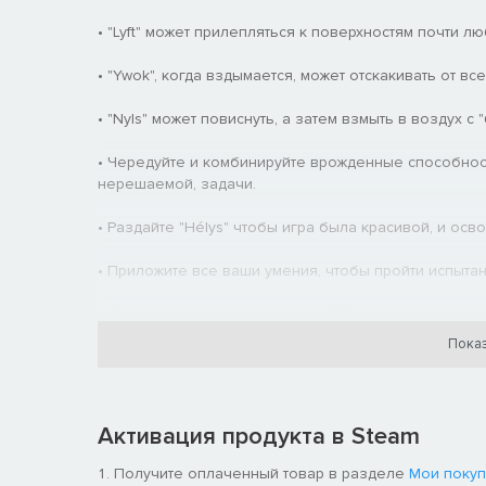
• "Lyft" может прилепляться к поверхностям почти л
• "Ywok", когда вздымается, может отскакивать от вс
• "Nyls" может повиснуть, а затем взмыть в воздух с
• Чередуйте и комбинируйте врожденные способност
нерешаемой, задачи.
• Раздайте "Hélys" чтобы игра была красивой, и осв
• Приложите все ваши умения, чтобы пройти испыта
• Достигайте игровых вершин "STEAM", и делитесь с
Показ
Активация продукта в Steam
Получите оплаченный товар в разделе
Мои покуп