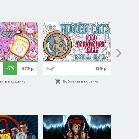
-7%
579
р
139
р
ить в корзину
Добавить в корзину
Д