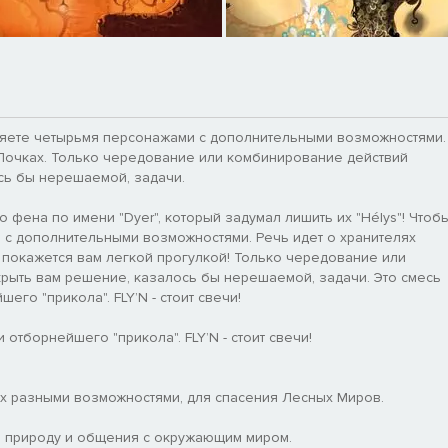
авляете четырьмя персонажами с дополнительными возможностями.
 Почках. Только чередование или комбинирование действий
сь бы нерешаемой, задачи.
фена по имени "Dyer", который задумал лишить их "Hélys"! Чтоб
 с дополнительными возможностями. Речь идет о хранителях
 покажется вам легкой прогулкой! Только чередование или
крыть вам решение, казалось бы нерешаемой, задачи. Это смесь
го "прикола". FLY’N - стоит свечи!
отборнейшего "прикола". FLY’N - стоит свечи!
ых разными возможностями, для спасения Лесных Миров.
 на природу и общения с окружающим миром.