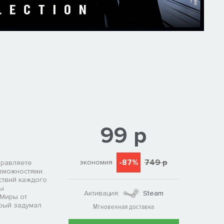
99 р
-87%
749 р
экономия
управляете
зможностями.
ствий каждого
бы
Активация:
Steam
 Миры от
орый задумал
Мгновенная доставка