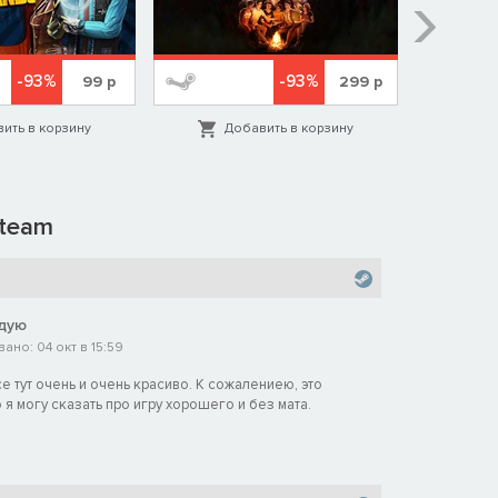
-93%
-93%
99
р
299
р
ить в корзину
Добавить в корзину
Д
team
дую
но: 04 окт в 15:59
е тут очень и очень красиво. К сожалениею, это
 я могу сказать про игру хорошего и без мата.