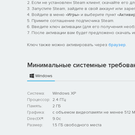
Если не установлен Steam клиент, скачайте его д
Запустите Steam, зайдите в свой аккаунт или заре
Войдите в меню «
Игры
» и выберите пункт «
Активи
Примите соглашение подписчика Steam.
Введите ключ активации (для его получения нео
После активации вам будет предложено скачать игр
Ключ также можно активировать через
браузер
.
Минимальные системные требова
Windows
Система:
Windows XP
Процессор:
2.4 ГГц
Память:
2 ГБ
Графика:
с объемом видеопамяти не менее 512 
DirectX®:
9.0c
Размер:
1.5 ГБ свободного места