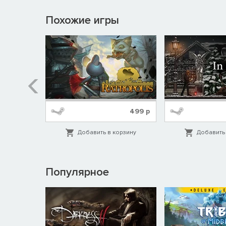
Похожие игры
319
р
499
р
орзину
Добавить в корзину
Добавить 
Популярное