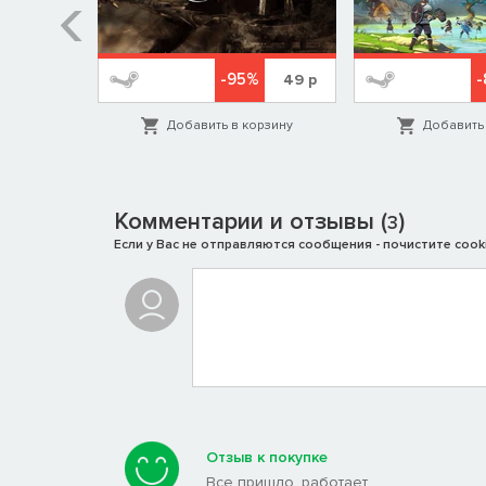
-95%
-
799
р
49
р
орзину
Добавить в корзину
Добавить 
Комментарии и отзывы (
)
3
Если у Вас не отправляются сообщения - почистите cooki
Отзыв к покупке
Все пришло, работает