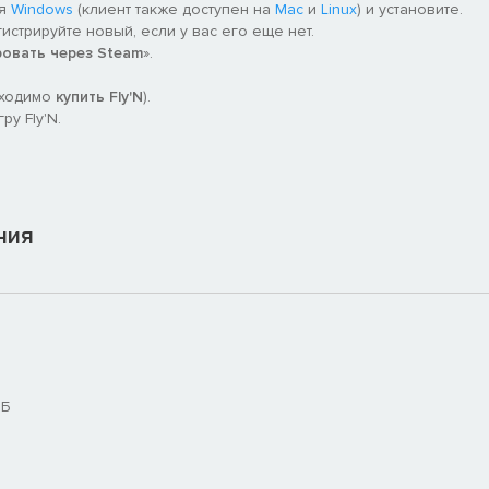
ля
Windows
(клиент также доступен на
Mac
и
Linux
) и установите.
гистрируйте новый, если у вас его еще нет.
ровать через Steam
».
бходимо
купить Fly'N
).
у Fly'N.
ния
МБ