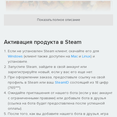
Показать полное описание
Активация продукта в Steam
Если не установлен Steam клиент, скачайте его для
Windows
(клиент также доступен на
Mac
и
Linux
) и
установите.
Запустите Steam, зайдите в свой аккаунт или
УДОБНАЯ ROGUELITE-КАМПАНИЯ
зарегистрируйте новый, если у вас его еще нет.
При оформлении заказа, предоставьте ссылку на свой
Кампания в For The King II займет более 30 часов. Она
профиль в Steam или ваш
SteamID
состоящий из 18 цифр
разделена на 5 отдельных приключений, которые связаны
(765***).
сюжетно. Вам предстоит долгое и непростое путешествие, но
Ожидайте приглашения от нашего бота (если у вас аккаунт
не бойтесь: если ваша команда потерпит неудачу, в
с ограниченными правами) или добавьте бота в друзья
следующий раз вы будете сильнее и мудрее, а снаряжение
(ссылка на бота будет предоставлена после успешной
на старте станет лучше.
оплаты).
После того, как вы добавите нашего бота в друзья, игра