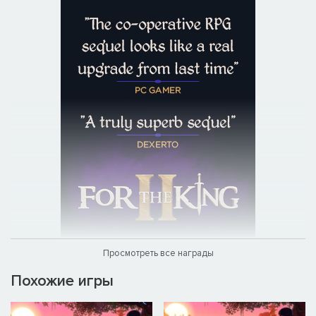
их художественным стилем. Вас ждут густые леса, ядовитые
болота, лавовые поля и тропические моря, кишащие
пиратами и мерлингами. Вы увидите все чудеса Фарула и
полюбите этот невероятный фантастический мир.
Просмотреть все награды
Похожие игры