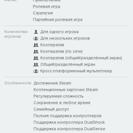
Ролевая игра
Стратегия
Партийная ролевая игра
Количество
Для одного игрока
игроков:
Для нескольких игроков
Кооператив
Кооператив (по сети)
Кооператив (общий/разделённый экран)
Общий/разделённый экран
Кросс-платформенный мультиплеер
Особенности:
Достижения Steam
ИГРА ВЧЕТВЕРОМ
Коллекционные карточки Steam
Отправляйтесь в путь по Фарулу в одиночку или берите с
Регулируемая сложность
собой до трех друзей. В одиночном режиме вы будете
Сохранение в любое время
управлять всеми персонажами команды и самостоятельно
Семейный доступ
определять стратегию, а в совместной игре вам придется
Полная поддержка контроллеров
координировать свои действия с другими и вести
Поддержка контроллера DualShock
переговоры. Управляйте своими персонажами, играя с
Поддержка контроллера DualSense
друзьями по сети или на одном компьютере в