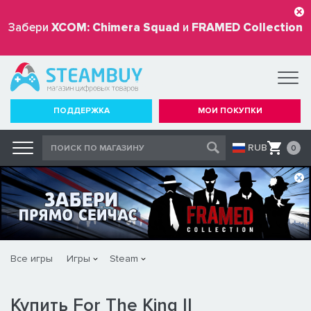
Забери
XCOM: Chimera Squad
и
FRAMED Collection
бесплатно
ПОДДЕРЖКА
МОИ ПОКУПКИ
RUB
0
Все игры
Игры
Steam
Купить For The King II