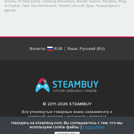
Disney, IO Interactive, Iceberg Interactive, Nordic Games, Paradox, Plug-
in-Digital, Take-Two Interactive, Team17, Ubisoft, Бука, Новый Диск и
другие
Валюта:
RUB
Язык:
Русский (RU)
© 2011-2026 STEAMBUY
Все упомянутые товарные знаки, названия игр и
компаний, логотипы, материалы являются
собственностью соответствующих владельцев.
Находясь на steambuy.com, Вы соглашаетесь с тем, что мы
используем cookie-файлы :)
Подробнее