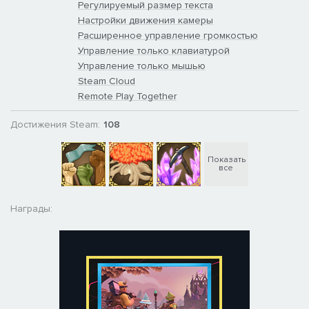
Регулируемый размер текста
кооперативном режиме. Совместная игра поддерживает
Настройки движения камеры
несколько контроллеров, которые работают по очередности
Расширенное управление громкостью
ходов.
Управление только клавиатурой
Управление только мышью
Steam Cloud
Remote Play Together
Достижения Steam:
108
Показать
все
Награды:
УЛУЧШЕННЫЕ ПОШАГОВЫЕ СРАЖЕНИЯ
For The King II напоминает о старой доброй пошаговой
классике. Но эта любимая механика стала глубже благодаря
новой боевой сетке, где передвижение и позиция могут