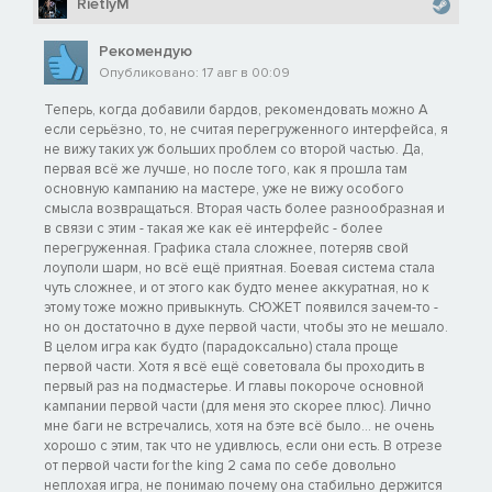
RietlyM
Рекомендую
Опубликовано: 17 авг в 00:09
Теперь, когда добавили бардов, рекомендовать можно А
если серьёзно, то, не считая перегруженного интерфейса, я
не вижу таких уж больших проблем со второй частью. Да,
первая всё же лучше, но после того, как я прошла там
основную кампанию на мастере, уже не вижу особого
смысла возвращаться. Вторая часть более разнообразная и
в связи с этим - такая же как её интерфейс - более
перегруженная. Графика стала сложнее, потеряв свой
лоуполи шарм, но всё ещё приятная. Боевая система стала
чуть сложнее, и от этого как будто менее аккуратная, но к
этому тоже можно привыкнуть. СЮЖЕТ появился зачем-то -
но он достаточно в духе первой части, чтобы это не мешало.
В целом игра как будто (парадоксально) стала проще
первой части. Хотя я всё ещё советовала бы проходить в
первый раз на подмастерье. И главы покороче основной
кампании первой части (для меня это скорее плюс). Лично
мне баги не встречались, хотя на бэте всё было... не очень
хорошо с этим, так что не удивлюсь, если они есть. В отрезе
от первой части for the king 2 сама по себе довольно
неплохая игра, не понимаю почему она стабильно держится