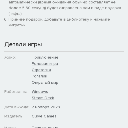
автоматически (время ожидания обычно составляет не
более 5-30 секунд) будет отправлена вам в виде подарка
(гифта).
Примите подарок, добавьте в Библиотеку и нажмите
«Играть».
Детали игры
Жанр:
Приключение
Ролевая игра
Стратегия
ТЕМНЫЙ КАРНАВАЛ ЖДЕТ ВАС
Рогалик
Открытый мир
Не пропустите! Испытайте свои навыки в бесконечном
режиме подземелий в Dark Carnival. Под предводительством
Работает на:
Windows
коварного шпрехшталмейстера вы должны покорить как
Steam Deck
можно больше уровней до своей неизбежной гибели.
Собирайте билеты на карнавал, чтобы исследовать новые
Дата выхода:
2 ноября 2023
пути, открывать для себя тематические комнаты и вращать
Издатель:
Curve Games
Колесо смерти, пытаясь избежать своей судьбы. Как далеко
заведет вас темный карнавал?
Метки:
Приключение