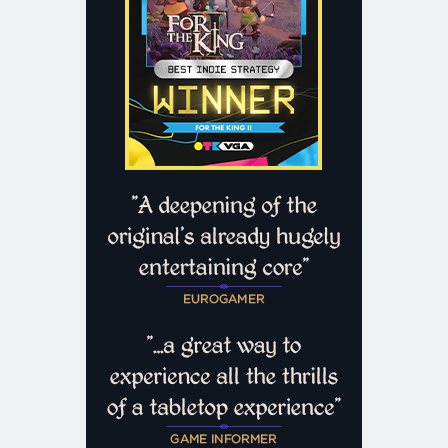
дать вам или вашему врагу усиление или штраф. Защитите
задние ряды мощным башенным щитом, столкните врагов в
лужу пламени или свяжите опутайте рукопашников темной
магией с помощью оружия, добытого у побежденных врагов.
Выбор за вами!
НЕВЕРОЯТНОЕ КОРОЛЕВСТВО
Фарул прекрасен и пугающ одновременно. Вам предстоит
миновать множество самых разных регионов и восхититься