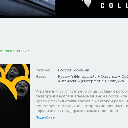
положительные
Регион:
Россия, Украина
Язык:
Русский (Интерфейс + Озвучка + Суб
Английский (Интерфейс + Озвучка +
Играйте в игру от третьего лица, события котор
разворачиваются в альтернативной России конц
Здесь религия сталкивается с жестокой реальн
повествует о монахине, которая отправилась н
заручившись поддержкой самого дьявола.
Подробнее