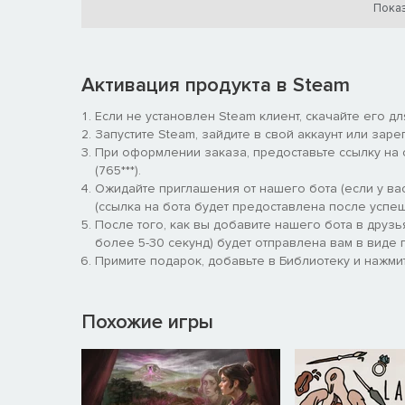
Показ
ПОЗНАКОМЬТЕСЬ С НЕОБЫЧНОЙ 
INDIKA
— игра от третьего лица с историей о странн
Активация продукта в Steam
реальностью. Игра повествует о молодой монахине,
другом.
Если не установлен Steam клиент, скачайте его д
Запустите Steam, зайдите в свой аккаунт или заре
Внешне Индика — обычная, ничем не выдающаяся мо
При оформлении заказа, предоставьте ссылку на
жизни. Однако скромность и спокойствие лишь прикр
(765***).
дьявола!
Ожидайте приглашения от нашего бота (если у вас
(ссылка на бота будет предоставлена после успеш
После того, как вы добавите нашего бота в друзь
более 5-30 секунд) будет отправлена вам в виде п
Примите подарок, добавьте в Библиотеку и нажмит
Похожие игры
Индика
, заручившись такими своеобразными связя
монастыря. Открывшаяся ей картина являет собой 