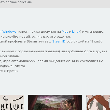
ать полное описание
МОНАХИНЕЙ
ом мире, в котором религия вступает в противоборство с жестоко
 которая отправляется на поиски самой себя бок о бок с рогатым
ля
Windows
(клиент также доступен на
Mac
и
Linux
) и установите.
гистрируйте новый, если у вас его еще нет.
нахиня. Она всеми силами пытается нести бремя монастырской
 свой профиль в Steam или ваш
SteamID
состоящий из 18 цифр
ытие ее сути, ведь в друзья она себе выбрала — на минуточку! 
 аккаунт с ограниченными правами) или добавьте бота в друзья
ной оплаты).
я, игра автоматически (время ожидания обычно составляет не
одарка (гифта).
е «Играть».
ми со
злом во плоти
, отправляется в мир за пределами
смесь трагикомедии, сошедшей со страниц романов Достоевского