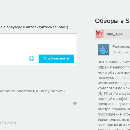
A
открыто бросает вызов устоявшемуся подходу к созданию
Обзоры в S
e в браузере и авторизуйтесь заново :)
Alin_a24
Рекомен
Опубликов
Опубликовать
[h1]Не знаю, и сме
https://steamcommu
моим обзорам поня
возьмусь за плюсы
исключение в дан
хочу потом до кон
регионе работает, а на by регион,
[/b] https://www.
помилуй меня[/stri
прекрасно, для св
быстро обучаемый
прохождение игры,
Удивительно, но в
 Мархель
выкидов из игры 
сделали. +Звук. Э