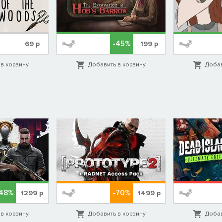
-45%
69
р
199
р
в корзину
Добавить в корзину
Добав
 ДОЗВОЛЕНО ВСЕ
 темами будут религия и власть, а по пути героине предстоит
 помогите найти все ответы, прежде чем она сможет закончить
-48%
-70%
1299
р
1499
р
оторая раньше располагалась в
Москве
, но теперь работает в
в корзину
Добавить в корзину
Добав
угла и не боятся переступать тонкую грань этических норм. Игра