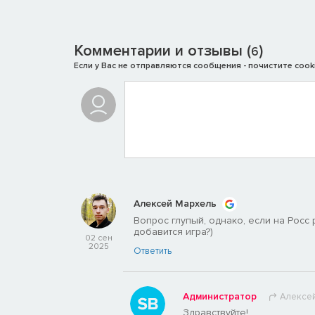
является ярким тому подтверждением, так как
INDIK
видеоигр.
Комментарии и отзывы (
)
6
Если у Вас не отправляются сообщения - почистите cooki
Алексей Мархель
Вопрос глупый, однако, если на Росс 
добавится игра?)
02 сен
2025
Ответить
Администратор
Алексей
Здравствуйте!