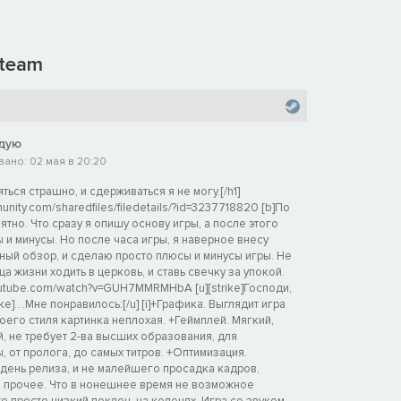
team
дую
ано: 02 мая в 20:20
яться страшно, и сдерживаться я не могу.[/h1]
nity.com/sharedfiles/filedetails/?id=3237718820 [b]По
тно. Что сразу я опишу основу игры, а после этого
 и минусы. Но после часа игры, я наверное внесу
ный обзор, и сделаю просто плюсы и минусы игры. Не
ца жизни ходить в церковь, и ставь свечку за упокой.
youtube.com/watch?v=GUH7MMRMHbA [u][strike]Господи,
ke]....Мне понравилось:[/u] [i]+Графика. Выглядит игра
оего стиля картинка неплохая. +Геймплей. Мягкий,
, не требует 2-ва высших образования, для
 от пролога, до самых титров. +Оптимизация.
 день релиза, и не малейшего просадка кадров,
и прочее. Что в нонешнее время не возможное
то просто низкий поклон, на коленях. Игра со звуком