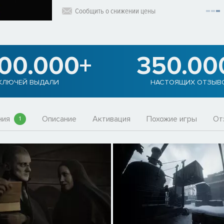
Сообщить о снижении цены
900.000+
350.00
КЛЮЧЕЙ ВЫДАЛИ
НАСТОЯЩИХ ОТЗЫВ
ния
Описание
Активация
Похожие игры
От
1