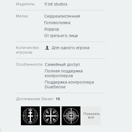
Издатель:
11 bit studios
Метки:
Сюрреалистичная
Головоломка
Хоррор
От третьего лица
Количество
Для одного игрока
игроков:
Особенности:
Семейный доступ
Полная поддержка
контроллеров
Поддержка контроллера
DualSense
Достижения Steam:
16
Показать
все