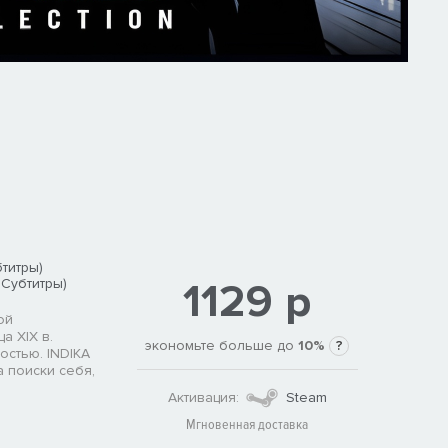
титры)
1129 р
 Субтитры)
ой
а XIX в.
экономьте больше до
10%
?
остью. INDIKA
а поиски себя,
Активация:
Steam
Мгновенная доставка