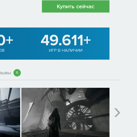
Купить сейчас
0+
49.611+
ОВ
ИГР В НАЛИЧИИ
зывы
6