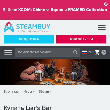
Забери
XCOM: Chimera Squad
и
FRAMED Collection
бесплатно
ПОДДЕРЖКА
МОИ ПОКУПКИ
RUB
0
Все игры
Игры
Steam
Купить Liar's Bar