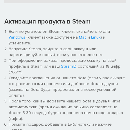
Активация продукта в Steam
Два игровых режима в раннем доступе
Если не установлен Steam клиент, скачайте его для
Windows
(клиент также доступен на
Mac
и
Linux
) и
установите.
Запустите Steam, зайдите в свой аккаунт или
зарегистрируйте новый, если у вас его еще нет.
При оформлении заказа, предоставьте ссылку на свой
профиль в Steam или ваш
SteamID
состоящий из 18 цифр
(765***).
Игроки по очереди кладут карту рубашкой вверх и
Ожидайте приглашения от нашего бота (если у вас аккаунт
объявляют её номинал. Номинал должен совпадать со
с ограниченными правами) или добавьте бота в друзья
значением на столе (например, "Король" или "Дама").
(ссылка на бота будет предоставлена после успешной
Когда игрок кладет карту, он может соврать о её номинале.
оплаты).
Если вы подозреваете ложь, вы можете вскрыть его блеф.
После того, как вы добавите нашего бота в друзья, игра
Если блеф вскрыт и игрок солгал, он должен сыграть в
автоматически (время ожидания обычно составляет не
Русскую рулетку. Выживание после одного патрона из
более 5-30 секунд) будет отправлена вам в виде подарка
шести означает, что игрок остаётся в игре; провал
(гифта).
означает, что для него игра окончена.
Примите подарок, добавьте в Библиотеку и нажмите
После игры в Русскую рулетку карты сбрасываются, и игра