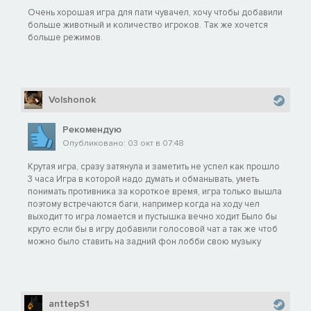
Очень хорошая игра для пати чувачел, хочу чтобы добавили
больше животный и количество игроков. Так же хочется
больше режимов.
Volshonok
Рекомендую
Опубликовано: 03 окт в 07:48
Крутая игра, сразу затянула и заметить не успел как прошло
3 часа Игра в которой надо думать и обманывать, уметь
понимать противника за короткое время, игра только вышла
поэтому встречаются баги, например когда на ходу чел
выходит то игра ломается и пустышка вечно ходит Было бы
круто если бы в игру добавили голосовой чат а так же чтоб
можно было ставить на задний фон лобби свою музыку
anttepS1