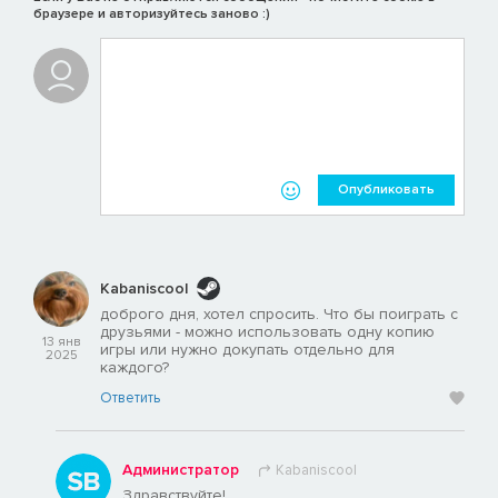
браузере и авторизуйтесь заново :)
Яростный бык с темпераментом таким же свирепым, как и его
преданность. Сможете ли вы обуздать его мощь, не
поддаваясь на его гнев?
И это еще не все! Впереди вас ждет много других
персонажей!
Подписывайтесь на нас
Опубликовать
Оставайтесь в курсе последних новостей и эксклюзивных
анонсов, подписавшись на нас в социальных сетях.
Не пропустите самое интересное!
Kabaniscool
доброго дня, хотел спросить. Что бы поиграть с
Займите место, закажите выпивку и приготовьтесь лгать!
друзьями - можно использовать одну копию
13 янв
игры или нужно докупать отдельно для
2025
каждого?
Ответить
Администратор
Kabaniscool
Здравствуйте!