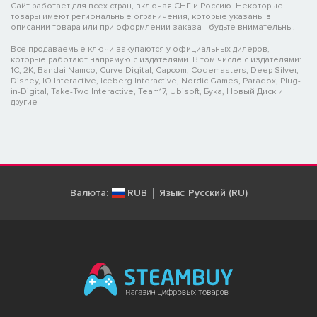
Сайт работает для всех стран, включая СНГ и Россию. Некоторые
товары имеют региональные ограничения, которые указаны в
описании товара или при оформлении заказа - будьте внимательны!
Все продаваемые ключи закупаются у официальных дилеров,
которые работают напрямую с издателями. В том числе с издателями:
1C, 2K, Bandai Namco, Curve Digital, Capcom, Codemasters, Deep Silver,
Disney, IO Interactive, Iceberg Interactive, Nordic Games, Paradox, Plug-
in-Digital, Take-Two Interactive, Team17, Ubisoft, Бука, Новый Диск и
другие
Валюта:
RUB
Язык:
Русский (RU)