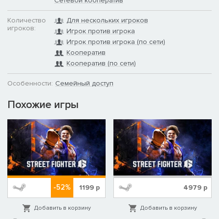
Сетевой кооператив
Почему вам понравится Liar's Bar:
Захватывающий многопользовательский онлайн-опыт
Количество
Для нескольких игроков
Увлекательные барные игры, основанные на лжи и
игроков:
Игрок против игрока
обмане
Игрок против игрока (по сети)
Уникальные персонажи с интересными историями
Кооператив
Регулярные обновления с новыми играми и персонажами
Кооператив (по сети)
Погружающая симуляция бара
Особенности:
Семейный доступ
Встречайте Персонажей
Похожие игры
Выберите одного из уникальных и мрачных персонажей
-52%
1199
р
4979
р
бара, каждый из которых имеет свою собственную темную
историю:
Добавить в корзину
Добавить в корзину