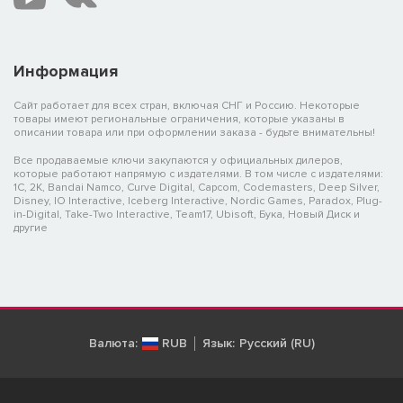
Информация
Сайт работает для всех стран, включая СНГ и Россию. Некоторые
товары имеют региональные ограничения, которые указаны в
описании товара или при оформлении заказа - будьте внимательны!
Все продаваемые ключи закупаются у официальных дилеров,
которые работают напрямую с издателями. В том числе с издателями:
1C, 2K, Bandai Namco, Curve Digital, Capcom, Codemasters, Deep Silver,
Disney, IO Interactive, Iceberg Interactive, Nordic Games, Paradox, Plug-
in-Digital, Take-Two Interactive, Team17, Ubisoft, Бука, Новый Диск и
другие
Валюта:
RUB
Язык:
Русский (RU)