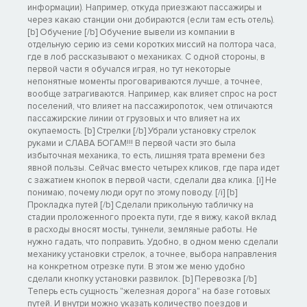
информации). Например, откуда приезжают пассажиры и
через какаю станции они добираются (если там есть отель).
[b] Обучение [/b] Обучение вывели из компании в
отдельную серию из семи коротких миссий на полтора часа,
где в лоб рассказывают о механиках. С одной стороны, в
первой части я обучался играя, но тут некоторые
непонятные моменты проговариваются лучше, а точнее,
вообще затрагиваются. Например, как влияет спрос на рост
поселений, что влияет на пассажиропоток, чем отличаются
пассажирские линии от грузовых и что влияет на их
окупаемость. [b] Стрелки [/b] Убрали установку стрелок
руками и СЛАВА БОГАМ!!! В первой части это была
избыточная механика, то есть, лишняя трата времени без
явной пользы. Сейчас вместо четырех кликов, где пара идет
с зажатием кнопок в первой части, сделали два клика. [i] Не
понимаю, почему люди орут по этому поводу. [/i] [b]
Прокладка путей [/b] Сделали прикольную табличку на
стадии проложенного проекта пути, где я вижу, какой вклад
в расходы вносят мосты, туннели, земляные работы. Не
нужно гадать, что поправить. Удобно, в одном меню сделали
механику установки стрелок, а точнее, выбора направления
на конкретном отрезке пути. В этом же меню удобно
сделали кнопку установки развилок. [b] Перевозка [/b]
Теперь есть сущность "железная дорога" на базе готовых
путей. И внутри можно указать количество поездов и