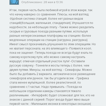
Опубликовано: 28 мая в 13:36
И так, первая часть была любимой игрой в этом жанре, так
что начну наверно со сравнения. Плюсы, на мой взгляд:
-Удобная система станций, более нет разных видов
станций(большая, маленькая, стандартная). Улучшается по
надобности, за небольшую плату. -Также можно разделить
скорые и грузовые поезда разными путями, используя
разные непересекаемые платформы на станциях -Более
медленные операции на станции (загрузка, разгрузка).
Имеет смысл прокачивать улучшения по этим операциям. Но
не хватает персонала, на это влияющего -Появился кооп,
пока не заценил -Теперь поезда не всегда будут ехать по
самому короткому пути, ибо можно самому настроить
маршрут, отмечая отдельный участок пути! -Оставили
русскую озвучку. -Тоннели и мосты теперь с более, чем
двумя путями. Минусы, на мой взгляд: - Семафоры. Можно
было бы добавить 2 варианта, автоматическое размещение
семафоров или ручное, так бы угодили всем. - Графика
стала менее мультяшной, более реалистичной, по
сравнению с 1 частью. Надо привыкать - Поезда на
небольшом отдалении камеры становятся тяжело
различимыми. - Интерфейс будет сложноват для тех, кто не
знаком с данной серией. Порог входа будет явно выше
первой части. - Маленькие иконки в некоторых окошках(