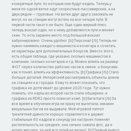
конкретные пути, по которым они будут ездить. Теперь у
меня по одной ветке едут скоростные-пассажирские, а на
двух рядом — грузовые. На ветки друг-друга заезжать не
могут, но на станции могут встать на все четыре пути. В
первой части такого не было. Еще один жирный плюс,
теперь вокзал один, но к нему добавляются пути и меняет
скин. То есть заранее место под большой вокзал
забронировано. Очень удобно. [b] Персонал [/b] Теперь не
нужно нанимать каждого машиниста и кочегара и сочетать
их характеры для дополнительных бонусов. Вместо этого,
есть общая таблица, где указано сколько машинистов в
компании, сколько кочегаров и т.д. Можно влиять на размер
ФОТ через количество рабочих часов в смене, а бонусами,
как я понял, влиять на эффективность. [b] Графика [/b] Стало
больше деталей. Интересней рассматривать объекты домов
на станциях и в городах. Кому то может показать, что
графика не дотягивает до уровня 2023 года. Тут нужно
помнить, что карты во второй части стали обширнее, и
графика из RDR2 просто повесит комп. [b] Баги/лаги [/b] За
все время в обучении игра ни зразу не вылетала, никаких
визуальных багов не выдавала. Мой игровой лэптоп
трехлетней давности хорошо справляется и держит
стабильные 60 кадров в секунду (из настроек поменял
растительность на среднее, она сильно сажала фпс, да и
играть мешала, за ней ж/д путей не видно). [b] Первый вывод