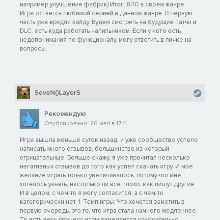
например улучшение фабрик) Итог: 8/10 в своем жанре.
Игра остается любимой серией в данном жанре. В первую
часть уже врядли зайду. Будем смотреть на будущие патчи и
DLC, есть куда работать напильником. Если у кого есть
недопонимания по функционалу, могу ответить в личке на
вопросы.
SeveN()LayerS
Рекомендую
Опубликовано: 26 мая в 17:41
Игра вышла меньше суток назад, и уже сообщество успело
написать много отзывов, большинство из который
отрицательные. Больше скажу, я уже прочитал несколько
негативных отзывов до того как успел скачать игру. И мое
желание играть только увеличивалось, потому что мне
хотелось узнать, настолько ли все плохо, как пишут другие.
И в целом, с чем-то я могу согласится, а с чем-то
категорически нет. 1. Темп игры: Что хочется заметить в
первую очередь, это то, что игра стала намного медленнее.
То есть весь процесс игры замедлился относительно