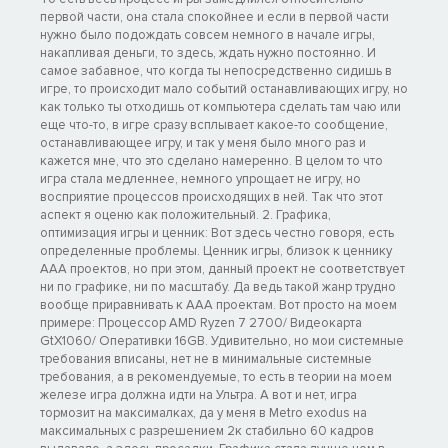
первой части, она стала спокойнее и если в первой части
нужно было подождать совсем немного в начале игры,
накапливая деньги, то здесь, ждать нужно постоянно. И
самое забавное, что когда ты непосредственно сидишь в
игре, то происходит мало событий останавливающих игру, но
как только ты отходишь от компьютера сделать там чаю или
еще что-то, в игре сразу всплывает какое-то сообщение,
останавливающее игру, и так у меня было много раз и
кажется мне, что это сделано намеренно. В целом то что
игра стала медленнее, немного упрощает не игру, но
восприятие процессов происходящих в ней. Так что этот
аспект я оценю как положительный. 2. Графика,
оптимизация игры и ценник: Вот здесь честно говоря, есть
определенные проблемы. Ценник игры, близок к ценнику
AAA проектов, но при этом, данный проект не соответствует
ни по графике, ни по масштабу. Да ведь такой жанр трудно
вообще приравнивать к AAA проектам. Вот просто на моем
примере: Процессор AMD Ryzen 7 2700/ Видеокарта
GtX1060/ Оперативки 16GB. Удивительно, но мои системные
требования вписаны, нет не в минимальные системные
требования, а в рекомендуемые, то есть в теории на моем
железе игра должна идти на Ультра. А вот и нет, игра
тормозит на максималках, да у меня в Metro exodus на
максимальных с разрешением 2к стабильно 60 кадров