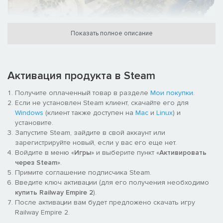
Показать полное описание
В Railway Empire 2 карты крупнее, детальнее и ярче, чем
когда-либо. Вся территория США и континентальной Европы
охвачена двумя огромными, обширными картами, а на более
Активация продукта в Steam
подробных картах внимание уделяется конкретным
регионам каждого континента. Улучшенная прокладка путей
Получите оплаченный товар в разделе
Мои покупки
.
помогает сосредоточиться на важных решениях, пока вы
Если не установлен Steam клиент, скачайте его для
способствуете развитию экономики и росту городов.
Windows
(клиент также доступен на
Mac
и
Linux
) и
Семафоры размещаются автоматически, мосты выдерживают
установите.
до 4 путей, а расширенные железнодорожные станции
Запустите Steam, зайдите в свой аккаунт или
теперь вмещают до 8 путей.
зарегистрируйте новый, если у вас его еще нет.
Войдите в меню «
Игры
» и выберите пункт «
Активировать
через Steam
».
Примите соглашение подписчика Steam.
Введите ключ активации (для его получения необходимо
купить Railway Empire 2
).
После активации вам будет предложено скачать игру
Railway Empire 2.