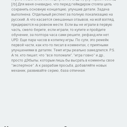
[/b] Для меня очевидно, что перед геймдиром стояла цель
сохранить основную концепцию, улучшив детали. Задача
выполнена. Отдельный респект за полную локализацию на
русский. А что касается смешанных отзывов, на мой взгляд,
придираются на ровном месте. Если вы не играли в первую
часть, смело берите, если играли, то купите и пройдите
обучение, за полтора часа сами решите, рефанд или нет.
UPD: Еще пара часов в копилку игры. По сути, это ремейк
первой части, как кто-то писал в комментах, с приятными
улучшениями в деталях. Темп игры реально замедлился. P.S.
А те, кто пишет, что "все поломали", "игра говно" и др.,
просто дЭбылы, которым лишь бы высpaть в комменты свое
"экспертное". А к разрабам просьба, добавляйте новых
механик, развивайте серию, база отличная.