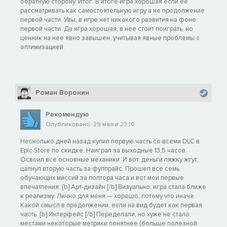
обратную сторону. Итог: В итоге игра хорошая если её
рассматривать как самостоятельную игру а не продолжение
первой части. Увы, в игре нет никакого развития на фоне
первой части. Да игра хорошая, в нее стоит поиграть, но
ценник на нее явно завышен, учитывая явные проблемы с
оптимизацией.
Роман Воронин
Рекомендую
Опубликовано: 29 мая в 23:10
Несколько дней назад купил первую часть со всеми DLC в
Epic Store по скидке. Наиграл за выходные 13,5 часов.
Освоил все основные механики. И вот, деньги ляжку жгут,
цапнул вторую часть за фулпрайс. Прошел все семь
обучающих миссий за полтора часа и вот мои первые
впечатления: [b] Арт-дизайн [/b] Визуально, игра стала ближе
к реализму. Лично для меня — хорошо, потому что иначе.
Какой смысл в продолжении, если на вид будет как первая
часть. [b] Интерфейс [/b] Переделали, но хуже не стало,
местами некоторые метрики понятнее (больше полезной