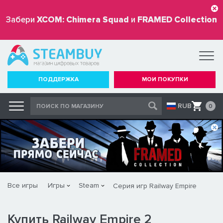
Забери
XCOM: Chimera Squad
и
FRAMED Collection
бесплатно
ПОДДЕРЖКА
МОИ ПОКУПКИ
RUB
0
Все игры
Игры
Steam
Серия игр Railway Empire
Купить Railway Empire 2