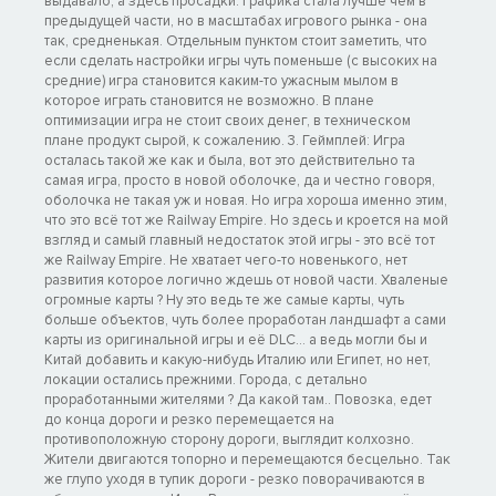
выдавало, а здесь просадки. Графика стала лучше чем в
предыдущей части, но в масштабах игрового рынка - она
так, средненькая. Отдельным пунктом стоит заметить, что
если сделать настройки игры чуть поменьше (с высоких на
средние) игра становится каким-то ужасным мылом в
которое играть становится не возможно. В плане
оптимизации игра не стоит своих денег, в техническом
плане продукт сырой, к сожалению. 3. Геймплей: Игра
осталась такой же как и была, вот это действительно та
самая игра, просто в новой оболочке, да и честно говоря,
оболочка не такая уж и новая. Но игра хороша именно этим,
что это всё тот же Railway Empire. Но здесь и кроется на мой
взгляд и самый главный недостаток этой игры - это всё тот
же Railway Empire. Не хватает чего-то новенького, нет
развития которое логично ждешь от новой части. Хваленые
огромные карты ? Ну это ведь те же самые карты, чуть
больше объектов, чуть более проработан ландшафт а сами
карты из оригинальной игры и её DLC… а ведь могли бы и
Китай добавить и какую-нибудь Италию или Египет, но нет,
локации остались прежними. Города, с детально
проработанными жителями ? Да какой там.. Повозка, едет
до конца дороги и резко перемещается на
противоположную сторону дороги, выглядит колхозно.
Жители двигаются топорно и перемещаются бесцельно. Так
же глупо уходя в тупик дороги - резко поворачиваются в