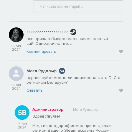
????????????????????
все пришло быстро,очень качественный
сайт.Однозначно плюс!
15 окт
2024
Комментировать
Мотя Рудольф
здравствуйте,можно ли активировать это DLC с
регионом Беларуси?
15 окт
2024
Ответить
Администратор
Мотя Рудольф
Здравствуйте!
15 окт
Нет, гифт(подарок) можно принять, если
2024
регион Вашего Steam аккаунта Россия,