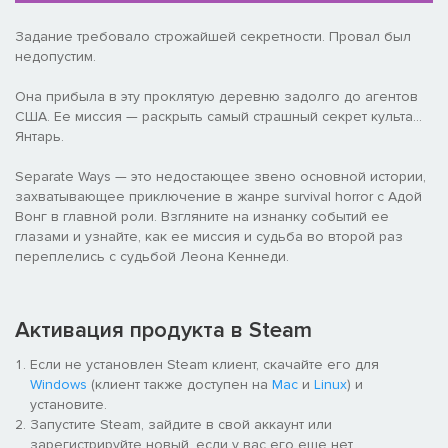
Задание требовало строжайшей секретности. Провал был
недопустим.
Она прибыла в эту проклятую деревню задолго до агентов
США. Ее миссия — раскрыть самый страшный секрет культа...
Янтарь.
Separate Ways — это недостающее звено основной истории,
захватывающее приключение в жанре survival horror с Адой
Вонг в главной роли. Взгляните на изнанку событий ее
глазами и узнайте, как ее миссия и судьба во второй раз
переплелись с судьбой Леона Кеннеди.
Активация продукта в Steam
Если не установлен Steam клиент, скачайте его для
Windows
(клиент также доступен на
Mac
и
Linux
) и
установите.
Запустите Steam, зайдите в свой аккаунт или
зарегистрируйте новый, если у вас его еще нет.