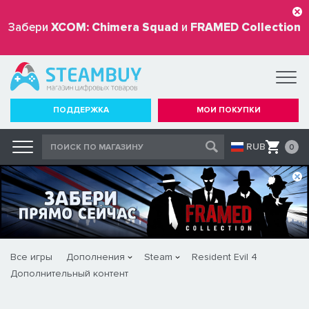
Забери
XCOM: Chimera Squad
и
FRAMED Collection
бесплатно
ПОДДЕРЖКА
МОИ ПОКУПКИ
RUB
0
Все игры
Дополнения
Steam
Resident Evil 4
Дополнительный контент