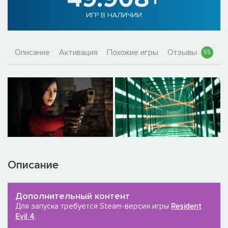
ИГР В НАЛИЧИИ
Описание
Активация
Похожие игры
Отзывы
55
Описание
Дополнительный контент
Для запуска требуется Steam-версия игры
Resident
Evil 4
.