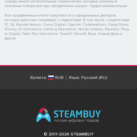
товары имеют региональные ограничения, которые указаны в
описании товара или при оформлении заказа - будьте внимательны!
Все продаваемые ключи закупаются у официальных дилеров,
которые работают напрямую с издателями. В том числе с издателями:
1C, 2K, Bandai Namco, Curve Digital, Capcom, Codemasters, Deep Silver,
Disney, IO Interactive, Iceberg Interactive, Nordic Games, Paradox, Plug-
in-Digital, Take-Two Interactive, Team17, Ubisoft, Бука, Новый Диск и
другие
Валюта:
RUB
Язык:
Русский (RU)
© 2011-2026 STEAMBUY