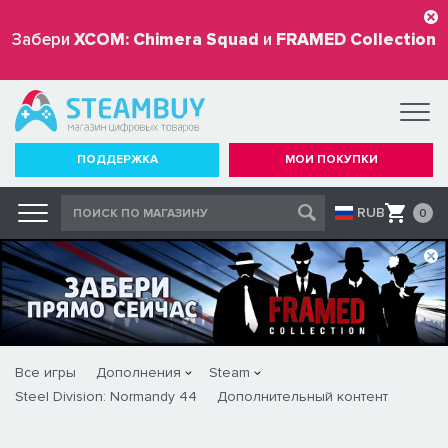
Забери
XCOM: Chimera Squad
и
FRAMED Collection
бесплатно
ПОДДЕРЖКА
МОИ ПОКУПКИ
RUB
0
Все игры
Дополнения
Steam
Steel Division: Normandy 44
Дополнительный контент