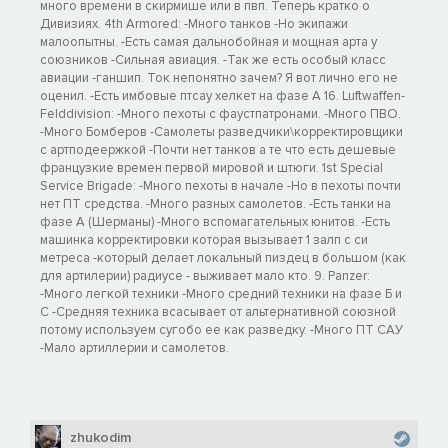
много времени в скирмише или в пвп. Теперь кратко о
Дивизиях. 4th Armored: -Много танков -Но экипажи
малоопытны. -Есть самая дальнобойная и мощная арта у
союзников -Сильная авиация. -Так же есть особый класс
авиации -ганшип. Ток непонятно зачем? Я вот лично его не
оценил. -Есть имбовые птсау хелкет на фазе А 16. Luftwaffen-
Felddivision: -Много пехоты с фаустпатронами. -Много ПВО.
-Много Бомберов -Самолеты разведчики\корректировщики
с артподеержкой -Почти нет танков а те что есть дешевые
французкие времен первой мировой и штюги. 1st Special
Service Brigade: -Много пехоты в начале -Но в пехоты почти
нет ПТ средства. -Много разных самолетов. -Есть танки на
фазе А (Шерманы) -Много вспомагательных юнитов. -Есть
машинка корректировки которая вызывает 1 залп с си
метреса -который делает локальный пиздец в большом (как
для артилерии) радиусе - выживает мало кто. 9. Panzer:
-Много легкой техники -Много средний техники на фазе Б и
С -Средняя техника всасывает от альтернативной союзной
потому используем сугобо ее как разведку. -Много ПТ САУ
-Мало артиллерии и самолетов.
zhukodim