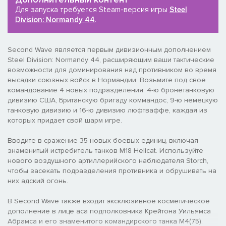
Для запуска требуется Steam-версия игры
Steel
Division: Normandy 44
.
Second Wave является первым дивизионным дополнением
Steel Division: Normandy 44, расширяющим ваши тактические
возможности для доминирования над противником во время
высадки союзных войск в Нормандии. Возьмите под свое
командование 4 новых подразделения: 4-ю бронетанковую
дивизию США, Британскую бригаду коммандос, 9-ю немецкую
танковую дивизию и 16-ю дивизию люфтваффе, каждая из
которых придает свой шарм игре.
Вводите в сражение 35 новых боевых единиц, включая
знаменитый истребитель танков M18 Hellcat. Используйте
нового воздушного артиллерийского наблюдателя Storch,
чтобы засекать подразделения противника и обрушивать на
них адский огонь.
В Second Wave также входит эксклюзивное косметическое
дополнение в лице аса подполковника Крейтона Уильямса
Абрамса и его знаменитого командирского танка M4(75).