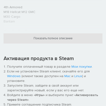
4th Armored:
M18 Hellcat M12 GMC
M30 Cargo
Bantam
16. Luftwaffen-Felddivision:
Flakzwilling 43 NAG Flak Drilling
Показать полное описание
NAG Flak 37mm
FT-17
FT-31
Flakpanzer Bren
Активация продукта в Steam
UE 630(f)
Получите оплаченный товар в разделе
Мои покупки
.
1st Special Service Brigade:
Если не установлен Steam клиент, скачайте его для
Hellcat I Wildcat V
Windows
(клиент также доступен на
Mac
и
Linux
) и
Morris LRC
установите.
Seafire L.III
Запустите Steam, зайдите в свой аккаунт или
Commando Kiefer
зарегистрируйте новый, если у вас его еще нет.
Royal Marines Commando
Войдите в меню «
Игры
» и выберите пункт «
Активировать
Seafire F.III
через Steam
».
6 Commando
Примите соглашение подписчика Steam.