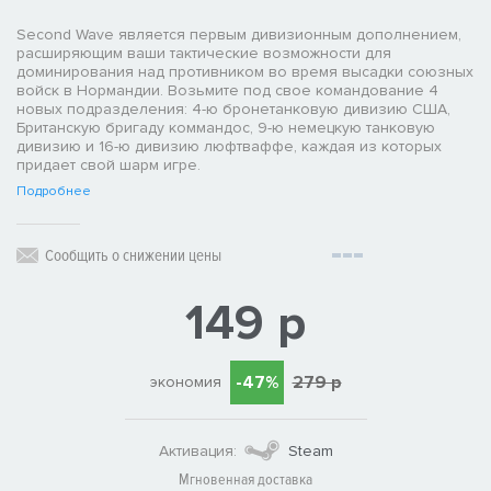
Second Wave является первым дивизионным дополнением,
расширяющим ваши тактические возможности для
доминирования над противником во время высадки союзных
войск в Нормандии. Возьмите под свое командование 4
новых подразделения: 4-ю бронетанковую дивизию США,
Британскую бригаду коммандос, 9-ю немецкую танковую
дивизию и 16-ю дивизию люфтваффе, каждая из которых
придает свой шарм игре.
Подробнее
Сообщить о снижении цены
149 р
-47%
279 р
экономия
Активация:
Steam
Мгновенная доставка