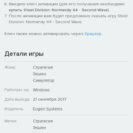
30 Assault Unit
Введите ключ активации (для его получения необходимо
купить Steel Division: Normandy 44 - Second Wave
).
9. Panzer:
После активации вам будет предложено скачать игру Steel
Panzer I CSdKfz 263
Division: Normandy 44 - Second Wave.
Panzer II L Luchs
Ключ также можно активировать через
браузер
.
Детали игры
Жанр:
Стратегия
Экшен
Симулятор
Работает на:
Windows
Дата выхода:
21 сентября 2017
Издатель:
Eugen Systems
Метки:
Стратегия
Экшен