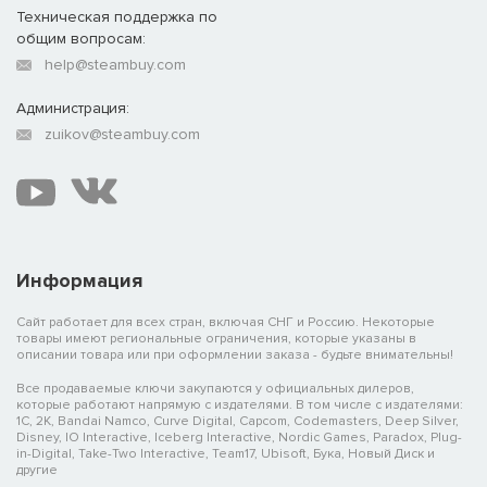
Техническая поддержка по
общим вопросам:
help@steambuy.com
Администрация:
zuikov@steambuy.com
Информация
Сайт работает для всех стран, включая СНГ и Россию. Некоторые
товары имеют региональные ограничения, которые указаны в
описании товара или при оформлении заказа - будьте внимательны!
Все продаваемые ключи закупаются у официальных дилеров,
которые работают напрямую с издателями. В том числе с издателями:
1C, 2K, Bandai Namco, Curve Digital, Capcom, Codemasters, Deep Silver,
Disney, IO Interactive, Iceberg Interactive, Nordic Games, Paradox, Plug-
in-Digital, Take-Two Interactive, Team17, Ubisoft, Бука, Новый Диск и
другие