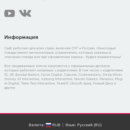
• Наемная кампанская конница (италийская тяжелая конница)
Благородные всадники родом из края лучших пастбищ на
всем полуострове.
Информация
Сайт работает для всех стран, включая СНГ и Россию. Некоторые
товары имеют региональные ограничения, которые указаны в
описании товара или при оформлении заказа - будьте внимательны!
Все продаваемые ключи закупаются у официальных дилеров,
которые работают напрямую с издателями. В том числе с издателями:
1C, 2K, Bandai Namco, Curve Digital, Capcom, Codemasters, Deep Silver,
Disney, IO Interactive, Iceberg Interactive, Nordic Games, Paradox, Plug-
in-Digital, Take-Two Interactive, Team17, Ubisoft, Бука, Новый Диск и
другие
Валюта:
RUB
Язык:
Русский (RU)