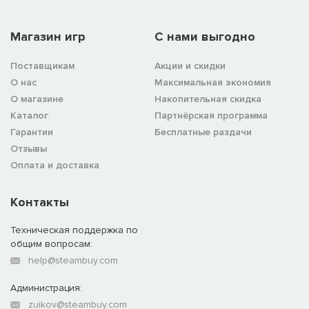
Хорошо оплачиваемые здоровяки, вооруженные
фалькатами, способны удивительно быстро заставить
Магазин игр
C нами выгодно
противника отказаться от своих планов.
Поставщикам
Акции и скидки
• Наемные конные скутарии (иберийская конница ближнего
О нас
Максимальная экономия
боя)
О магазине
Накопительная скидка
Эти конные наемники весьма эффективно действуют в
Каталог
Партнёрская программа
ближнем бою.
Гарантии
Бесплатные раздачи
Отзывы
Новые италийские наемники:
Оплата и доставка
• Наемные этрусские гоплиты (италийские гоплиты)
Контакты
Бывшие хозяева Рима, вооруженные и обученные на
греческий манер, представляют собой внушительную силу в
Техническая поддержка по
бою.
общим вопросам:
help@steambuy.com
• Наемные самнитские воины (италийская тяжелая пехота)
Администрация:
Даже среди завоеванных народов встречаются
zuikov@steambuy.com
прирожденные воины.