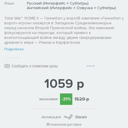
Язык:
Русский (Интерфейс + Субтитры)
Английский (Интерфейс + Озвучка + Субтитры)
Total War™: ROME II — Ганнибал у воротВ кампании «Ганнибал у
ворот» игроки окажутся в Западном Средиземноморье
перед началом Второй Пунической войны. Эта кампания
фокусируется на периоде, который привел к
всепоглощающей войне между двумя сверхдержавами
древнего мира — Римом и Карфагеном.
Подробнее
Сообщить о снижении цены
1059 р
-31%
1529 р
экономия
Активация:
Steam
Мгновенная доставка