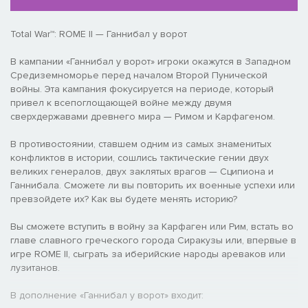
Total War™: ROME II — Ганнибал у ворот
В кампании «Ганнибал у ворот» игроки окажутся в Западном
Средиземноморье перед началом Второй Пунической
войны. Эта кампания фокусируется на периоде, который
привел к всепоглощающей войне между двумя
сверхдержавами древнего мира — Римом и Карфагеном.
В противостоянии, ставшем одним из самых знаменитых
конфликтов в истории, сошлись тактические гении двух
великих генералов, двух заклятых врагов — Сципиона и
Ганнибала. Сможете ли вы повторить их военные успехи или
превзойдете их? Как вы будете менять историю?
Вы сможете вступить в войну за Карфаген или Рим, встать во
главе славного греческого города Сиракузы или, впервые в
игре ROME II, сыграть за иберийские народы ареваков или
лузитанов.
В дополнение «Ганнибал у ворот» входит: