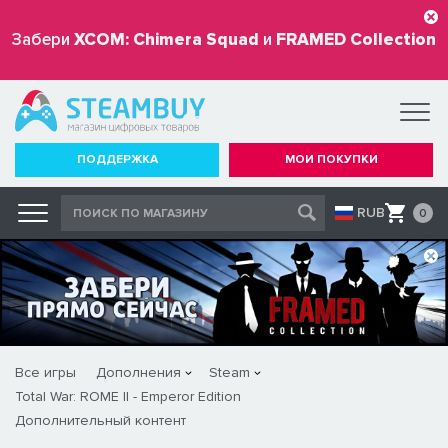
Забери
XCOM: Chimera Squad
и
FRAMED Collection
бесплатно
ПОДДЕРЖКА
МОИ ПОКУПКИ
RUB
0
Все игры
Дополнения
Steam
Total War: ROME II - Emperor Edition
Дополнительный контент