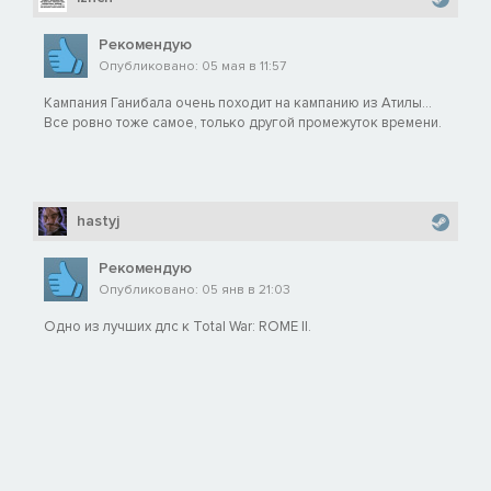
• Отборные гоплиты (элитные гоплиты, также доступны
Афинам)
Рекомендую
Опубликовано: 05 мая в 11:57
Эти отборные части горожан-гоплитов готовы доблестно
защищать свой город от захватчиков.
Кампания Ганибала очень походит на кампанию из Атилы...
Все ровно тоже самое, только другой промежуток времени.
Новые римские вспомогательные войска
• Союзные скутарии (иберийская пехота ближнего боя)
hastyj
Эти иберийцы отважно служат Риму на передовой линии
сражений.
Рекомендую
Опубликовано: 05 янв в 21:03
• Союзные конные скутарии (иберийская конница ближнего
боя)
Одно из лучших длс к Total War: ROME II.
Эти тяжелые конники добавляют иберийскую горячность
римским войскам.
Новые иберийские наемники:
• Наемные скутарии (иберийская пехота ближнего боя)