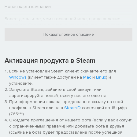
Новая карта кампании:
Более детальное, чем в основной игре, представление
Западного Средиземноморья, разделенное на 19 провинций
со своими ресурсами и поселениями. Доминирующие
Показать полное описание
державы, Рим и Карфаген, начинают игру в состоянии
вражды, и у каждой из них под контролем есть ряд ключевых
регионов и зависимых государств. Сиракузы, ареваки и
лузитаны начинают как отдельные регионы, и игра за них
Активация продукта в Steam
заметно отличается и становится намного сложнее, чем игра
за одну из двух великих империй.
Если не установлен Steam клиент, скачайте его для
Windows
(клиент также доступен на
Mac
и
Linux
) и
Технологии дипломатии:
установите.
Запустите Steam, зайдите в свой аккаунт или
У Рима и Карфагена появляется новое дерево гражданских
зарегистрируйте новый, если у вас его еще нет.
технологий, относящихся к дипломатии. Обе стороны
При оформлении заказа, предоставьте ссылку на свой
начинают игру, заручившись помощью союзников и
профиль в Steam или ваш
SteamID
состоящий из 18 цифр
зависимых государств, и могут лишить противника поддержки
(765***).
путем дипломатических интриг.
Ожидайте приглашения от нашего бота (если у вас аккаунт
с ограниченными правами) или добавьте бота в друзья
12 ходов в год:
(ссылка на бота будет предоставлена после успешной