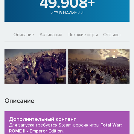
49.908+
ИГР В НАЛИЧИИ
Описание
Активация
Похожие игры
Отзывы
Описание
Дополнительный контент
Для запуска требуется Steam-версия игры
Total War:
ROME II - Emperor Edition
.