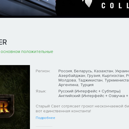
ER
 основном положительные
Регион:
Россия, Беларусь, Казахстан, Украин
Азербайджан, Грузия, Кыргизстан, 
Молдова, Таджикистан, Туркмениста
Аргентина, Турция
Язык:
Русский (Интерфейс + Субтитры)
Английский (Интерфейс + Озвучка +
Старый Свет сотрясает грохот нескончаемой би
вот единственная константа!
Подробнее