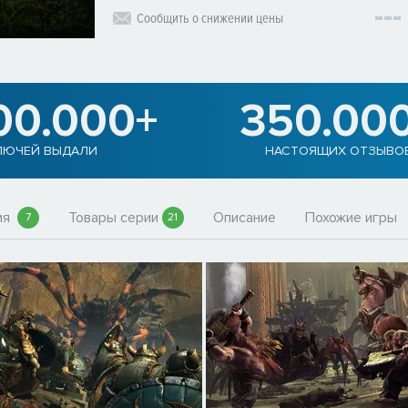
Сообщить о снижении цены
00.000+
350.00
ЛЮЧЕЙ ВЫДАЛИ
НАСТОЯЩИХ ОТЗЫВО
ия
Товары серии
Описание
Похожие игры
7
21