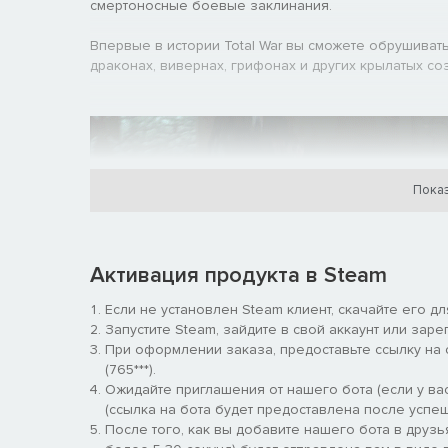
смертоносные боевые заклинания.
Впервые в истории Total War вы сможете обрушивать
драконах, вивернах, грифонах и других крылатых со
Показ
Активация продукта в Steam
Если не установлен Steam клиент, скачайте его д
Запустите Steam, зайдите в свой аккаунт или заре
Бесплатные дополнительные материалы
При оформлении заказа, предоставьте ссылку на
Блистательная премьера Total War: WARHAMMER сост
(765***).
множество бесплатных материалов. Одним из послед
Ожидайте приглашения от нашего бота (если у вас
доступная игроку.
(ссылка на бота будет предоставлена после успеш
После того, как вы добавите нашего бота в друзь