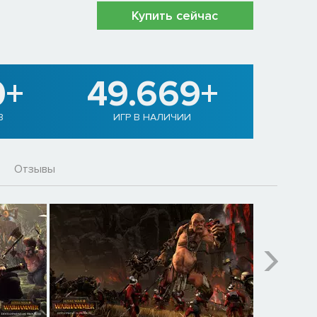
Купить сейчас
0+
49.669+
В
ИГР В НАЛИЧИИ
Отзывы