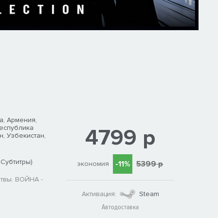
а, Армения,
Республика
4799 р
н, Узбекистан,
 Субтитры)
-11%
5399 р
экономия
твы. ВОЙНА -
Активация:
Steam
Автодоставка