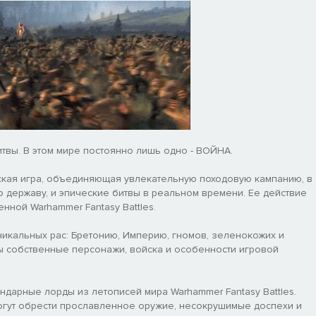
твы. В этом мире постоянно лишь одно - ВОЙНА.
еская игра, объединяющая увлекательную походовую кампанию, в
ю державу, и эпические битвы в реальном времени. Ее действие
нной Warhammer Fantasy Battles.
уникальных рас: Бретонию, Империю, гномов, зеленокожих и
ы собственные персонажи, войска и особенности игровой
ндарные лорды из летописей мира Warhammer Fantasy Battles.
огут обрести прославленное оружие, несокрушимые доспехи и