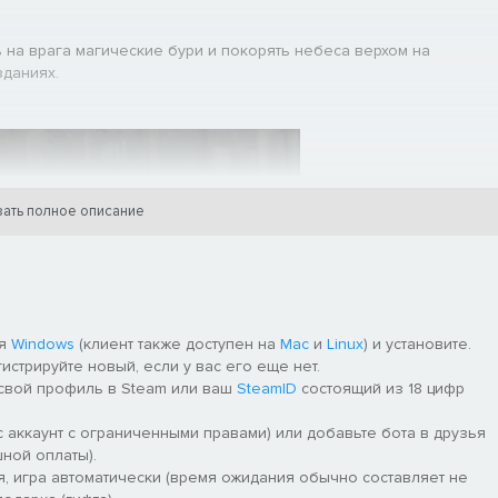
 на врага магические бури и покорять небеса верхом на
зданиях.
ать полное описание
ля
Windows
(клиент также доступен на
Mac
и
Linux
) и установите.
гистрируйте новый, если у вас его еще нет.
 свой профиль в Steam или ваш
SteamID
состоящий из 18 цифр
оялась в мае 2016 года. С тех пор для игры было выпущено
них добавлений стала Бретония - пятая раса Старого Света,
 аккаунт с ограниченными правами) или добавьте бота в друзья
ной оплаты).
я, игра автоматически (время ожидания обычно составляет не