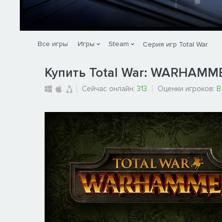
Все игры
Игры
Steam
Серия игр Total War
Купить Total War: WARHAMM
Сейчас онлайн:
313
Оценки игроков:
В