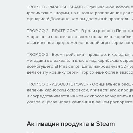
TROPICO - PARADISE ISLAND - Официальное дополнен
тропические штормы, но и новые развлечения для т
сценариев! Докажите, что вы достойный правитель, 
TROPICO 2 - PIRATE COVE - В роли грозного Пиратск
матросов, и пленников, а также отправлять корабли
официальное продолжение первой игры серии пред
TROPICO 3 - Время действия - прошлое, и холодная
методами вы захватили власть над карибским остров
всемогущего El Presidente. Детализированная 3D-
делают эту новинку серии Tropico еще более атмос
TROPICO 3 - ABSOLUTE POWER - Официальное расшир
далеким карибским островком, привести его к проц
и сосредотачивается на новых способах укрепить ва
указов и целая новая кампания в вашем распоряже
Активация продукта в Steam