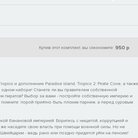
950 р
Купив этот комплект, вы сэкономите:
opico и дополнение Paradise Island, Tropico 2: Pirate Cove, а такж
о в одном наборе! Станете ли вы правителем собственной
 пиратов? Выбор за вами - постройте собственную империю и
 помните: порой приятно быть плохим парнем, а перед суровым
екой банановой империей. Боритесь с нищетой, коррупцией и
и же насадите свою власть при помощи военной силы. Но не
в Швейцарии - ведь рано или поздно придется уйти на пенсию!