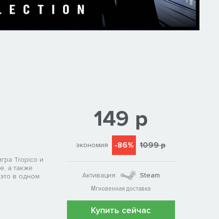
149 р
-86%
1099 р
экономия
гра Tropico и
ve, а также
Активация:
Steam
 это в одном
Мгновенная доставка
Купить сейчас