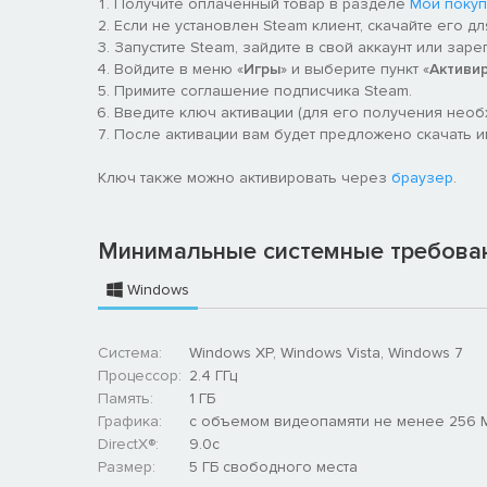
Получите оплаченный товар в разделе
Мои покуп
Если не установлен Steam клиент, скачайте его д
Запустите Steam, зайдите в свой аккаунт или заре
Войдите в меню «
Игры
» и выберите пункт «
Активи
Примите соглашение подписчика Steam.
Введите ключ активации (для его получения нео
После активации вам будет предложено скачать игру
Ключ также можно активировать через
браузер
.
Минимальные системные требова
Windows
Система:
Windows XP, Windows Vista, Windows 7
Процессор:
2.4 ГГц
Память:
1 ГБ
Графика:
с объемом видеопамяти не менее 256 
DirectX®:
9.0c
Размер:
5 ГБ свободного места