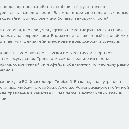
ие для оригинальной игры добавит в игру не только
уристов на вашем острове. Вас ждет множество непростых новых
и сделайте Тропико раем для богатых заморских гостей.
ого короля, вам придется держать в ежовых рукавицах и своих
 на охоту за сокровищами. Вас ждет не только новый игровой мир 
лагает улучшения геймплея, новые возможности и сценарии.
 война в самом разгаре. Самыми бесчестными и спорными
ным государством Тропико, и сейчас правите им в роли
графика, современный интерфейс и объявления по местному радио
ферной.
ение для PC-бестселлера Tropico 3. Ваша задача - управляя
ветанию... любыми способами. Absolute Power расширяет геймплей
ше правление в качестве El Presidente. Десятки новых зданий,
нии.