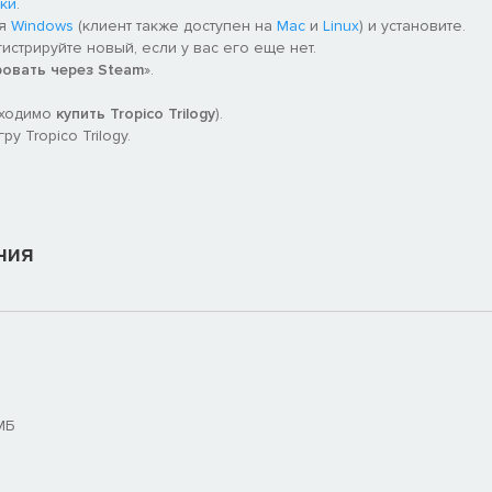
ки
.
ля
Windows
(клиент также доступен на
Mac
и
Linux
) и установите.
гистрируйте новый, если у вас его еще нет.
ровать через Steam
».
бходимо
купить Tropico Trilogy
).
 Tropico Trilogy.
ния
МБ