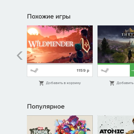
Похожие игры
%
639
р
1159
р
орзину
Добавить в корзину
Добавить 
Популярное