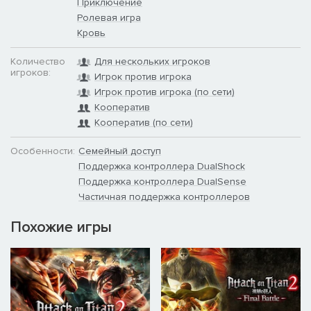
Приключение
- Метка волчьего скаута, пр. наплечник (x2)
Ролевая игра
Кровь
- Почётная метка, л. наголенник
Количество
Для нескольких игроков
- Пр. наплечник Космических Волков
игроков:
Игрок против игрока
Игрок против игрока (по сети)
Громовые Волки
Кооператив
- Почётная метка, пр. наголенник (x2)
Кооператив (по сети)
- Метка вульфена, л. наголенник
Особенности:
Семейный доступ
Поддержка контроллера DualShock
- Почётная метка, л. наголенник
Поддержка контроллера DualSense
Частичная поддержка контроллеров
Железные Волки
Похожие игры
- Метка подлинной поддержки, пр. наплечник (x2)
- Почётная метка, л. наголенник
Убийцы Драконов