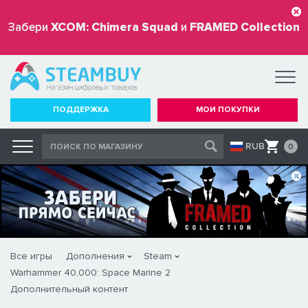
Забери
XCOM: Chimera Squad
и
FRAMED Collection
бесплатно
ПОДДЕРЖКА
МОИ ПОКУПКИ
RUB
0
Все игры
Дополнения
Steam
Warhammer 40,000: Space Marine 2
Дополнительный контент