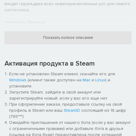
входит геральдика всех нижеперечисленных рот для левого
наплечника.
Чемпионы Фенриса
- Метка волчьей гвардии, пр. наплечник (x2)
Показать полное описание
- Шлем Космических Волков
Кровавые Пасти
Активация продукта в Steam
- Метка вульфена, пр. наголенник (x2)
Если не установлен Steam клиент, скачайте его для
Windows
(клиент также доступен на
Mac
и
Linux
) и
- Метка вульфена, л. наголенник
установите.
Запустите Steam, зайдите в свой аккаунт или
- Метка волчьей гвардии, пр. наплечник
зарегистрируйте новый, если у вас его еще нет.
При оформлении заказа, предоставьте ссылку на свой
Морские Волки
профиль в Steam или ваш
SteamID
состоящий из 18 цифр
(765***).
- Метка огневой поддержки, пр. наплечник
Ожидайте приглашения от нашего бота (если у вас аккаунт
с ограниченными правами) или добавьте бота в друзья
- Метка линии фронта, пр. наголенник
(ссылка на бота будет предоставлена после успешной