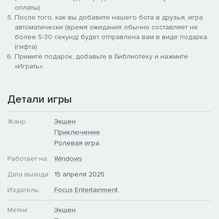
оплаты).
- Метка вульфена, л. наголенник
После того, как вы добавите нашего бота в друзья, игра
автоматически (время ожидания обычно составляет не
- Набор цветов «Серый Фенриса»
более 5-30 секунд) будет отправлена вам в виде подарка
(гифта).
Сыны Моркаи
Примите подарок, добавьте в Библиотеку и нажмите
«Играть».
- Метка линии фронта, пр. наплечник
- Метка волчьей гвардии, пр. наплечник
Детали игры
- Почётная метка, л. наголенник
Жанр:
Экшен
- Л. наголенник Космических Волков
Приключение
Ролевая игра
Красные Луны
Работает на:
Windows
- Метка вульфена, пр. наголенник (x2)
Дата выхода:
15 апреля 2025
- Почётная метка, л. наголенник
Издатель:
Focus Entertainment
Волки Смерти
Метки:
Экшен