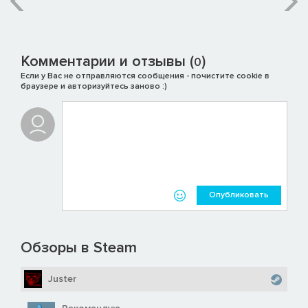
- Метка огневой поддержки, пр. наплечник
- Метка ветерана, пр. наплечник
- Метка вульфена, л. наголенник
Комментарии и отзывы (
)
0
Если у Вас не отправляются сообщения - почистите cookie в
браузере и авторизуйтесь заново :)
Опубликовать
Обзоры в Steam
Juster