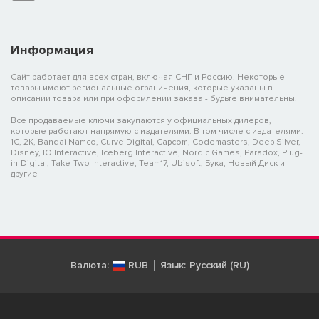
Информация
Сайт работает для всех стран, включая СНГ и Россию. Некоторые
товары имеют региональные ограничения, которые указаны в
описании товара или при оформлении заказа - будьте внимательны!
Все продаваемые ключи закупаются у официальных дилеров,
которые работают напрямую с издателями. В том числе с издателями:
1C, 2K, Bandai Namco, Curve Digital, Capcom, Codemasters, Deep Silver,
Disney, IO Interactive, Iceberg Interactive, Nordic Games, Paradox, Plug-
in-Digital, Take-Two Interactive, Team17, Ubisoft, Бука, Новый Диск и
другие
Валюта:
RUB
Язык:
Русский (RU)