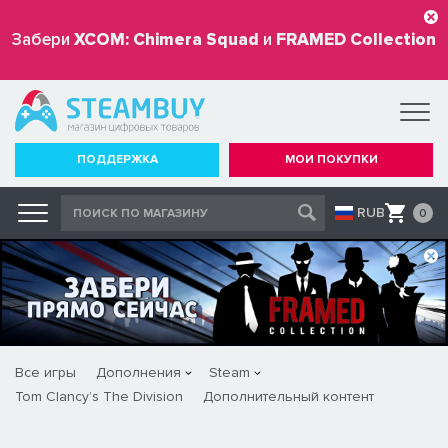
Забери
XCOM: Chimera Squad
и
FRAMED Collection
бесплатно
ПОДДЕРЖКА
МОИ ПОКУПКИ
RUB
0
Все игры
Дополнения
Steam
Tom Clancy’s The Division
Дополнительный контент