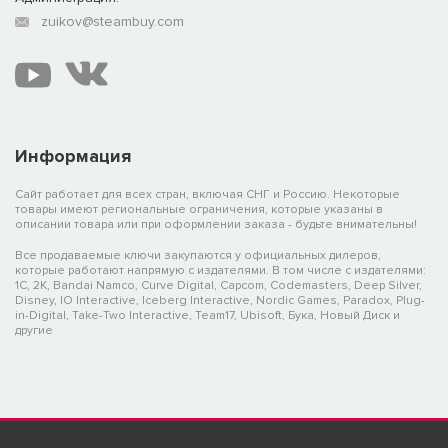
zuikov@steambuy.com
Информация
Сайт работает для всех стран, включая СНГ и Россию. Некоторые
товары имеют региональные ограничения, которые указаны в
описании товара или при оформлении заказа - будьте внимательны!
Все продаваемые ключи закупаются у официальных дилеров,
которые работают напрямую с издателями. В том числе с издателями:
1C, 2K, Bandai Namco, Curve Digital, Capcom, Codemasters, Deep Silver,
Disney, IO Interactive, Iceberg Interactive, Nordic Games, Paradox, Plug-
in-Digital, Take-Two Interactive, Team17, Ubisoft, Бука, Новый Диск и
другие