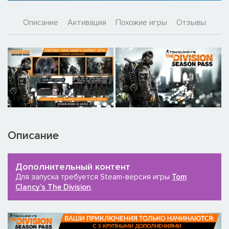
Описание
Активация
Похожие игры
Отзывы
Описание
Дополнительный контент
Для запуска требуется Steam-версия игры
Tom
Clancy’s The Division
.