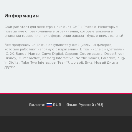
Информация
Сайт работает для всех стран, включая СНГ и Россию. Некоторые
товары имеют региональные ограничения, которые указаны в
описании товара или при оформлении заказа - будьте внимательны!
Все продаваемые ключи закупаются у официальных дилеров,
которые работают напрямую с издателями. В том числе с издателями:
1C, 2K, Bandai Namco, Curve Digital, Capcom, Codemasters, Deep Silver,
Disney, IO Interactive, Iceberg Interactive, Nordic Games, Paradox, Plug-
in-Digital, Take-Two Interactive, Team17, Ubisoft, Бука, Новый Диск и
другие
Валюта:
RUB
Язык:
Русский (RU)