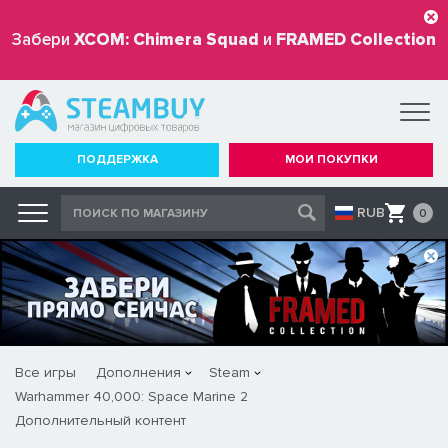
Забери
XCOM: Chimera Squad
и
FRAMED Collection
бесплатно
ПОДДЕРЖКА
МОИ ПОКУПКИ
RUB
0
Все игры
Дополнения
Steam
Warhammer 40,000: Space Marine 2
Дополнительный контент