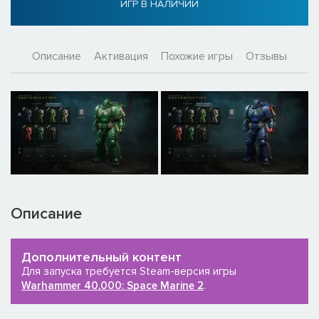
ИГР В НАЛИЧИИ
Описание
Активация
Похожие игры
Отзывы
Описание
Дополнительный контент
Для запуска требуется Steam-версия игры
Warhammer 40,000: Space Marine 2
.