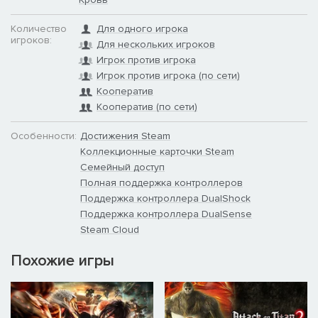
- Фрагмент брони, пр. наплечник
Количество
Для одного игрока
Захватчики
игроков:
Для нескольких игроков
Игрок против игрока
- Геральдика ордена, л. наплечник
Игрок против игрока (по сети)
- Набор цветов Warboss Green
Кооператив
Кооператив (по сети)
- Метка линии фронта, пр. наплечник
Особенности:
Достижения Steam
- Метка Имперских Кулаков, пр. наголенник
Коллекционные карточки Steam
Семейный доступ
- Фрагмент брони, шлем
Полная поддержка контроллеров
Поддержка контроллера DualShock
Молоты Дорна
Поддержка контроллера DualSense
Steam Cloud
- Геральдика ордена, л. наплечник
Похожие игры
- Набор цветов Troll Slayer Orange
- Метка Имперских Кулаков, пр. наголенник