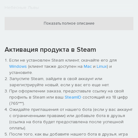
Небесные Львы
- Геральдика ордена, л. наплечник
Показать полное описание
- Набор цветов Teclis Blue
- Метка огневой поддержки, пр. наплечник (х2)
Активация продукта в Steam
- Метка Имперских Кулаков, л. наголенник
Если не установлен Steam клиент, скачайте его для
Windows
(клиент также доступен на
Mac
и
Linux
) и
Покорители
установите.
Запустите Steam, зайдите в свой аккаунт или
- Геральдика ордена, л. наплечник
зарегистрируйте новый, если у вас его еще нет.
При оформлении заказа, предоставьте ссылку на свой
- Набор цветов Orruk Flesh
профиль в Steam или ваш
SteamID
состоящий из 18 цифр
(765***).
- Метка огневой поддержки, пр. наплечник
Ожидайте приглашения от нашего бота (если у вас аккаунт
с ограниченными правами) или добавьте бота в друзья
- Метка Имперских Кулаков, пр. наголенник
(ссылка на бота будет предоставлена после успешной
оплаты).
- Фрагмент брони, л. наплечник
После того, как вы добавите нашего бота в друзья, игра