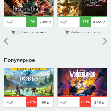
- Метка Имперских Кулаков, л. наголенник
- Фрагмент брони, нагрудник
Imperial Fists Cosmetic Pack доступен в составе сезонного
-19%
-17%
2899
р
4459
р
пропуска 2.
Добавить в корзину
Добавить в корзину
Популярное
-87%
-90%
99
р
249
р