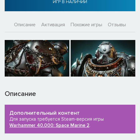
ИГР В НАЛИЧИИ
Описание
Активация
Похожие игры
Отзывы
Описание
Дополнительный контент
Для запуска требуется Steam-версия игры
Warhammer 40,000: Space Marine 2
.