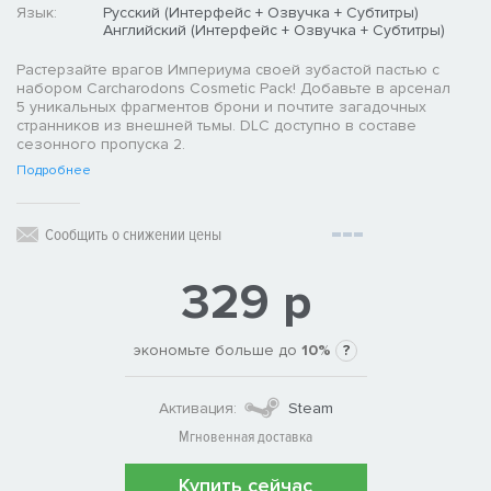
Язык:
Русский (Интерфейс + Озвучка + Субтитры)
Английский (Интерфейс + Озвучка + Субтитры)
Растерзайте врагов Империума своей зубастой пастью с
набором Carcharodons Cosmetic Pack! Добавьте в арсенал
5 уникальных фрагментов брони и почтите загадочных
странников из внешней тьмы. DLC доступно в составе
сезонного пропуска 2.
Подробнее
Сообщить о снижении цены
329 р
экономьте больше до
10%
?
Активация:
Steam
Мгновенная доставка
Купить сейчас