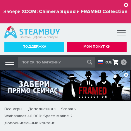
Забери
XCOM: Chimera Squad
и
FRAMED Collection
бесплатно
ПОДДЕРЖКА
МОИ ПОКУПКИ
RUB
0
Все игры
Дополнения
Steam
Warhammer 40,000: Space Marine 2
Дополнительный контент