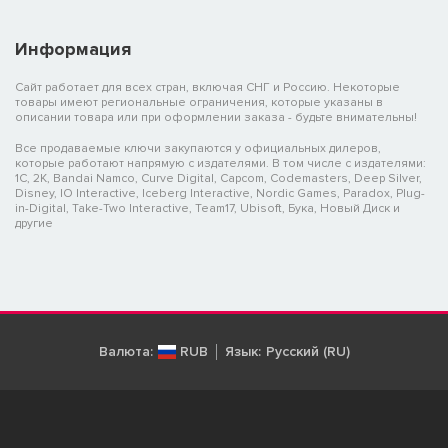
Информация
Сайт работает для всех стран, включая СНГ и Россию. Некоторые
товары имеют региональные ограничения, которые указаны в
описании товара или при оформлении заказа - будьте внимательны!
Все продаваемые ключи закупаются у официальных дилеров,
которые работают напрямую с издателями. В том числе с издателями:
1C, 2K, Bandai Namco, Curve Digital, Capcom, Codemasters, Deep Silver,
Disney, IO Interactive, Iceberg Interactive, Nordic Games, Paradox, Plug-
in-Digital, Take-Two Interactive, Team17, Ubisoft, Бука, Новый Диск и
другие
Валюта:
RUB
Язык:
Русский (RU)