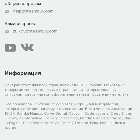
общим вопросам:
help@steambuy.com
Администрация:
zuikov@steambuy.com
Информация
Сайт работает для всех стран, включая СНГ и Россию. Некоторые
товары имеют региональные ограничения, которые указаны в
описании товара или при оформлении заказа - будьте внимательны!
Все продаваемые ключи закупаются у официальных дилеров,
которые работают напрямую с издателями. В том числе с издателями:
1C, 2K, Bandai Namco, Curve Digital, Capcom, Codemasters, Deep Silver,
Disney, IO Interactive, Iceberg Interactive, Nordic Games, Paradox, Plug-
in-Digital, Take-Two Interactive, Team17, Ubisoft, Бука, Новый Диск и
другие