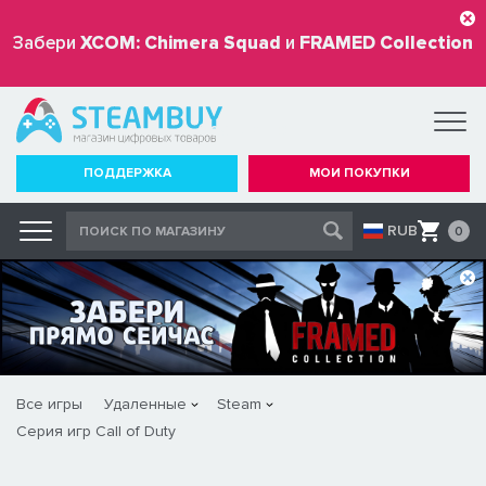
Забери
XCOM: Chimera Squad
и
FRAMED Collection
бесплатно
ПОДДЕРЖКА
МОИ ПОКУПКИ
RUB
0
Все игры
Удаленные
Steam
Серия игр Call of Duty