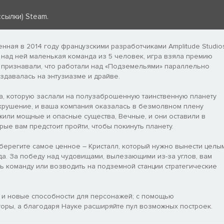
сылки) Steam.
щенная в 2014 году французскими разработчиками Amplitude Studio
а над ней маленькая команда из 5 человек, игра взяла премию
и признавали, что работали над «Подземельями» параллельно
здавалась на энтузиазме и драйве.
па, которую заслали на полузаброшенную таинственную планету
 крушение, и ваша компания оказалась в безмолвном плену
й жили мощные и опасные существа, Вечные, и они оставили в
ые вам предстоит пройти, чтобы покинуть планету.
берегите самое ценное – Кристалл, который нужно вынести целы
 ада. За победу над чудовищами, вылезающими из-за углов, вам
ть команду или возводить на подземной станции стратегические
а и новые способности для персонажей; с помощью
ры, а благодаря Науке расширяйте пул возможных построек.