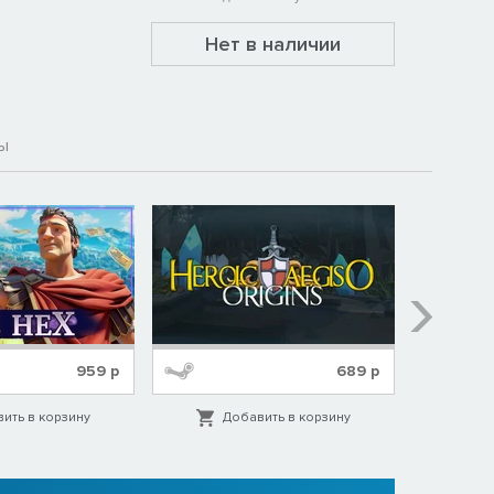
Нет в наличии
ы
959
р
689
р
ить в корзину
Добавить в корзину
Д