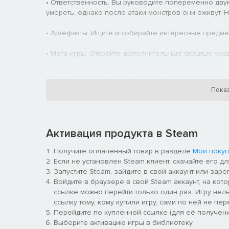
• Ответственность. Вы руководите попеременно дву
умереть; однако после атаки монстров они оживут. Н
• Артефакты. Ищите и собирайте интересные предмет
• Мета-игры. Откройте дополнительные скрытые уро
• Онлайн. Вы можете кооперироваться с друзьями ил
Показ
Активация продукта в Steam
Получите оплаченный товар в разделе
Мои покуп
Если не установлен Steam клиент, скачайте его д
Запустите Steam, зайдите в свой аккаунт или заре
Войдите в браузере в свой Steam аккаунт, на кото
ссылке можно перейти только один раз. Игру нельз
ссылку тому, кому купили игру, сами по ней не пер
Перейдите по купленной ссылке (для её получени
Выберите активацию игры в библиотеку.