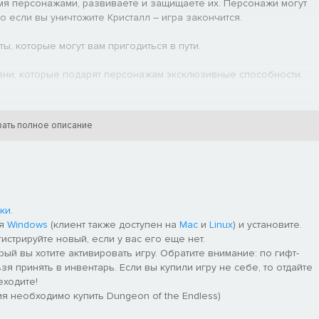
мя персонажами, развиваете и защищаете их. Персонажи могут
о если вы уничтожите Кристалл – игра закончится.
ы, которые могут вам пригодиться в пути.
вни, которые подарят персонажам эксклюзивные способности.
и исследовать Ауригу вместе с незнакомцами по сети.
ать полное описание
ки
.
ля
Windows
(клиент также доступен на
Mac
и
Linux
) и установите.
гистрируйте новый, если у вас его еще нет.
рый вы хотите активировать игру. Обратите внимание: по гифт-
я принять в инвентарь. Если вы купили игру не себе, то отдайте
еходите!
я необходимо купить Dungeon of the Endless)