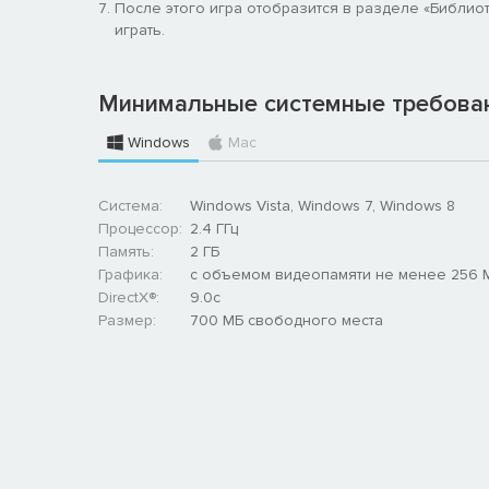
После этого игра отобразится в разделе «Библиоте
играть.
Минимальные системные требова
Windows
Mac
Система:
Windows Vista, Windows 7, Windows 8
Процессор:
2.4 ГГц
Память:
2 ГБ
Графика:
с объемом видеопамяти не менее 256 
DirectX®:
9.0c
Размер:
700 MБ свободного места