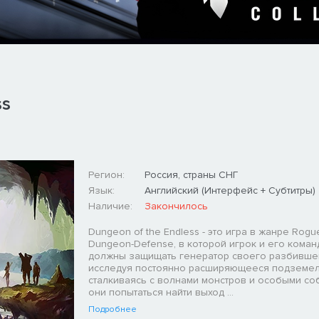
ss
Регион:
Россия, страны СНГ
Язык:
Английский (Интерфейс + Субтитры)
Наличие:
Закончилось
Dungeon of the Endless - это игра в жанре Rogu
Dungeon-Defense, в которой игрок и его коман
должны защищать генератор своего разбивше
исследуя постоянно расширяющееся подземел
сталкиваясь с волнами монстров и особыми со
они попытаться найти выход ...
Подробнее