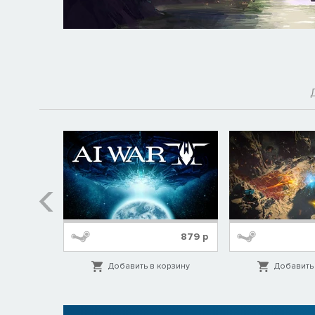
319
р
879
р
орзину
Добавить в корзину
Добавить 