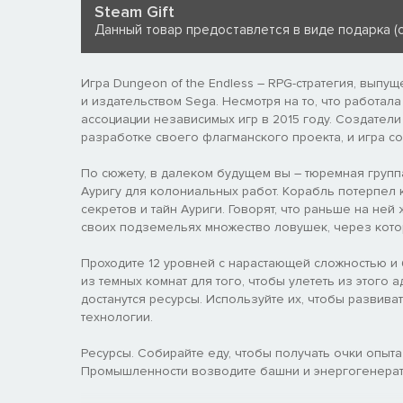
Steam Gift
Данный товар предоставлется в виде подарка (с
Игра Dungeon of the Endless – RPG-стратегия, выпу
и издательством Sega. Несмотря на то, что работал
ассоциации независимых игр в 2015 году. Создател
разработке своего флагманского проекта, и игра со
По сюжету, в далеком будущем вы – тюремная груп
Ауригу для колониальных работ. Корабль потерпел
секретов и тайн Ауриги. Говорят, что раньше на не
своих подземельях множество ловушек, через котор
Проходите 12 уровней с нарастающей сложностью и 
из темных комнат для того, чтобы улететь из этого
достанутся ресурсы. Используйте их, чтобы развива
технологии.
Ресурсы. Собирайте еду, чтобы получать очки опыт
Промышленности возводите башни и энергогенерато