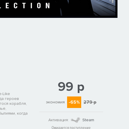
99 р
e-Like
да героев
-65%
279 р
экономия
гося корабля,
ье,
бытиями, когда
Активация:
Steam
Ожидается поступление