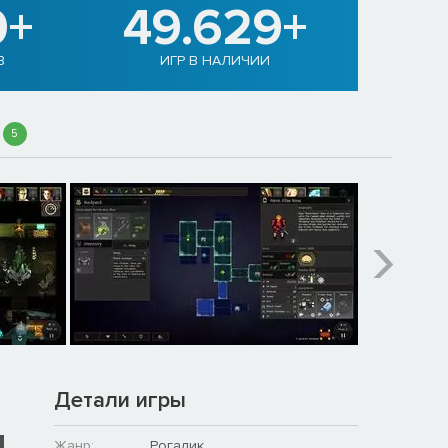
0+
49.629+
В
ИГР В НАЛИЧИИ
5
Детали игры
Жанр:
Рогалик